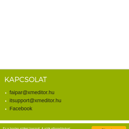
KAPCSOLAT
faipar@xmeditor.hu
itsupport@xmeditor.hu
Facebook
Ez a honlap sütiket használ. A sütik elfogadásával