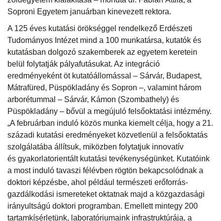
Soproni Egyetem januárban kinevezett rektora.
A 125 éves kutatási örökséggel rendelkező Erdészeti
Tudományos Intézet mind a 100 munkatársa, kutatók és
kutatásban dolgozó szakemberek az egyetem keretein
belül folytatják pályafutásukat. Az integráció
eredményeként öt kutatóállomással – Sárvár, Budapest,
Mátrafüred, Püspökladány és Sopron –, valamint három
arborétummal – Sárvár, Kámon (Szombathely) és
Püspökladány – bővül a megújuló felsőoktatási intézmény.
„A februárban induló közös munka kiemelt célja, hogy a 21.
századi kutatási eredményeket közvetlenül a felsőoktatás
szolgálatába állítsuk, miközben folytatjuk innovatív
és gyakorlatorientált kutatási tevékenységünket. Kutatóink
a most induló tavaszi félévben rögtön bekapcsolódnak a
doktori képzésbe, ahol például természeti erőforrás-
gazdálkodási ismereteket oktatnak majd a közgazdasági
irányultságú doktori programban. Emellett mintegy 200
tartamkísérletünk, laboratóriumaink infrastruktúrája, a