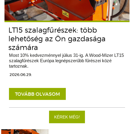
LT15 szalagfűrészek: több
lehetőség az Ön gazdasága
számára
Most 10% kedvezménnyel július 31-ig. A Wood-Mizer LT15
szalagfűrészek Európa legnépszerűbb fűrészei közé
tartoznak.
2026.06.29.
TOVÁBB OLVASOM
KÉREK MÉG!