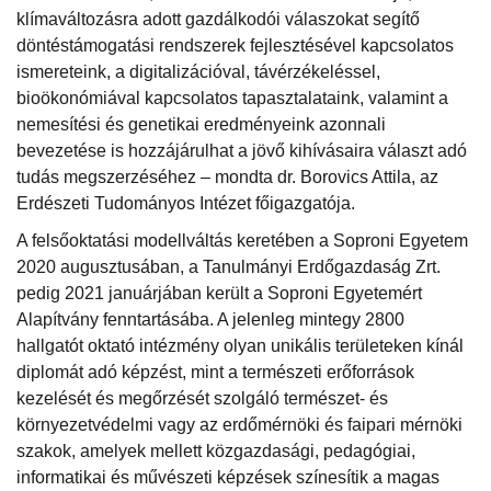
klímaváltozásra adott gazdálkodói válaszokat segítő
döntéstámogatási rendszerek fejlesztésével kapcsolatos
ismereteink, a digitalizációval, távérzékeléssel,
bioökonómiával kapcsolatos tapasztalataink, valamint a
nemesítési és genetikai eredményeink azonnali
bevezetése is hozzájárulhat a jövő kihívásaira választ adó
tudás megszerzéséhez – mondta dr. Borovics Attila, az
Erdészeti Tudományos Intézet főigazgatója.
A felsőoktatási modellváltás keretében a Soproni Egyetem
2020 augusztusában, a Tanulmányi Erdőgazdaság Zrt.
pedig 2021 januárjában került a Soproni Egyetemért
Alapítvány fenntartásába. A jelenleg mintegy 2800
hallgatót oktató intézmény olyan unikális területeken kínál
diplomát adó képzést, mint a természeti erőforrások
kezelését és megőrzését szolgáló természet- és
környezetvédelmi vagy az erdőmérnöki és faipari mérnöki
szakok, amelyek mellett közgazdasági, pedagógiai,
informatikai és művészeti képzések színesítik a magas