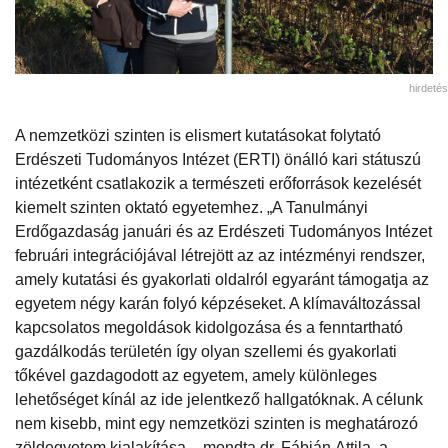
hirdetés
A nemzetközi szinten is elismert kutatásokat folytató
Erdészeti Tudományos Intézet (ERTI) önálló kari státuszú
intézetként csatlakozik a természeti erőforrások kezelését
kiemelt szinten oktató egyetemhez. „A Tanulmányi
Erdőgazdaság januári és az Erdészeti Tudományos Intézet
februári integrációjával létrejött az az intézményi rendszer,
amely kutatási és gyakorlati oldalról egyaránt támogatja az
egyetem négy karán folyó képzéseket. A klímaváltozással
kapcsolatos megoldások kidolgozása és a fenntartható
gazdálkodás területén így olyan szellemi és gyakorlati
tőkével gazdagodott az egyetem, amely különleges
lehetőséget kínál az ide jelentkező hallgatóknak. A célunk
nem kisebb, mint egy nemzetközi szinten is meghatározó
zöldegyetem kialakítása – mondta dr. Fábián Attila, a