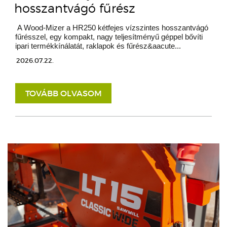
hosszantvágó fűrész
A Wood-Mizer a HR250 kétfejes vízszintes hosszantvágó
fűrésszel, egy kompakt, nagy teljesítményű géppel bővíti
ipari termékkínálatát, raklapok és fűrész&aacute...
2026.07.22.
TOVÁBB OLVASOM