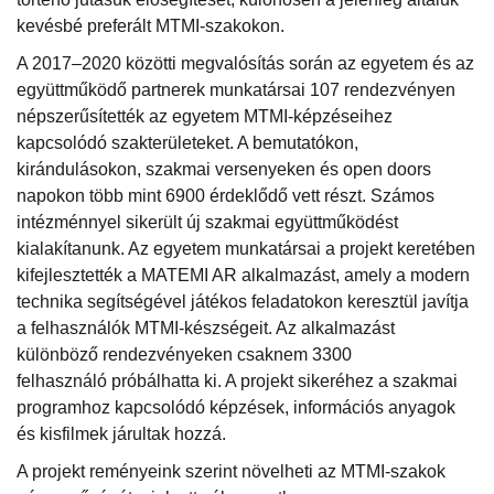
kevésbé preferált MTMI-szakokon.
A 2017–2020 közötti megvalósítás során az egyetem és az
együttműködő partnerek munkatársai 107 rendezvényen
népszerűsítették az egyetem MTMI-képzéseihez
kapcsolódó szakterületeket. A bemutatókon,
kirándulásokon, szakmai versenyeken és open doors
napokon több mint 6900 érdeklődő vett részt. Számos
intézménnyel sikerült új szakmai együttműködést
kialakítanunk. Az egyetem munkatársai a projekt keretében
kifejlesztették a MATEMI AR alkalmazást, amely a modern
technika segítségével játékos feladatokon keresztül javítja
a felhasználók MTMI-készségeit. Az alkalmazást
különböző rendezvényeken csaknem 3300
felhasználó próbálhatta ki. A projekt sikeréhez a szakmai
programhoz kapcsolódó képzések, információs anyagok
és kisfilmek járultak hozzá.
A projekt reményeink szerint növelheti az MTMI-szakok