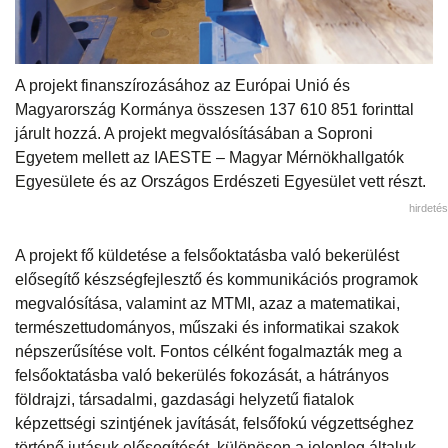
A projekt finanszírozásához az Európai Unió és
Magyarország Kormánya összesen 137 610 851 forinttal
járult hozzá. A projekt megvalósításában a Soproni
Egyetem mellett az IAESTE – Magyar Mérnökhallgatók
Egyesülete és az Országos Erdészeti Egyesület vett részt.
hirdetés
A projekt fő küldetése a felsőoktatásba való bekerülést
elősegítő készségfejlesztő és kommunikációs programok
megvalósítása, valamint az MTMI, azaz a matematikai,
természettudományos, műszaki és informatikai szakok
népszerűsítése volt. Fontos célként fogalmazták meg a
felsőoktatásba való bekerülés fokozását, a hátrányos
földrajzi, társadalmi, gazdasági helyzetű fiatalok
képzettségi szintjének javítását, felsőfokú végzettséghez
történő jutásuk elősegítését, különösen a jelenleg általuk