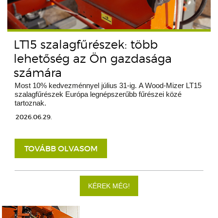
LT15 szalagfűrészek: több
lehetőség az Ön gazdasága
számára
Most 10% kedvezménnyel július 31-ig. A Wood-Mizer LT15
szalagfűrészek Európa legnépszerűbb fűrészei közé
tartoznak.
2026.06.29.
TOVÁBB OLVASOM
KÉREK MÉG!