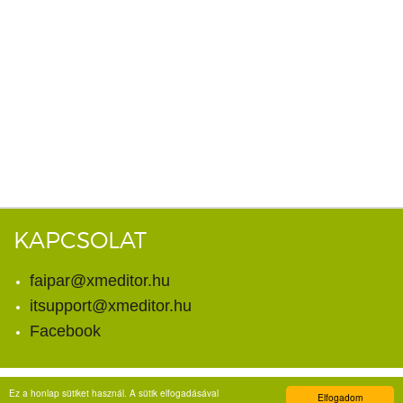
KAPCSOLAT
faipar@xmeditor.hu
itsupport@xmeditor.hu
Facebook
Ez a honlap sütiket használ. A sütik elfogadásával
Elfogadom
© Copyright 2026. X-meditor Kft.