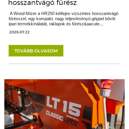
hosszantvágó fűrész
A Wood-Mizer a HR250 kétfejes vízszintes hosszantvágó
fűrésszel, egy kompakt, nagy teljesítményű géppel bővíti
ipari termékkínálatát, raklapok és fűrész&aacute...
2026.07.22.
TOVÁBB OLVASOM