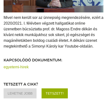
Mivel nem került sor az ünnepség megrendezésére, ezért a
2020/2021. I. félévben végzett hallgatókat online
üzenetben búcsúztatta prof. dr. Magoss Endre dékán és
kívánt nekik munkájukhoz sok sikert, jó egészséget és
magánéletükben boldog családi életet. A dékáni üzenet
megtekinthető a Simonyi Károly kar Youtube-oldalán.
KAPCSOLÓDÓ DOKUMENTUM:
egyetemi-hirek
TETSZETT A CIKK?
LEHETNE JOBB
TETSZETT!