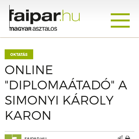
Toggle
navigati
OKTATÁS
ONLINE
"DIPLOMAÁTADÓ" A
SIMONYI KÁROLY
KARON
FAIPAR.HU