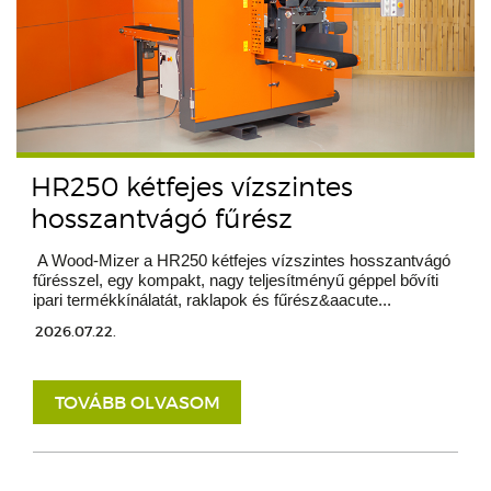
HR250 kétfejes vízszintes
hosszantvágó fűrész
A Wood-Mizer a HR250 kétfejes vízszintes hosszantvágó
fűrésszel, egy kompakt, nagy teljesítményű géppel bővíti
ipari termékkínálatát, raklapok és fűrész&aacute...
2026.07.22.
TOVÁBB OLVASOM