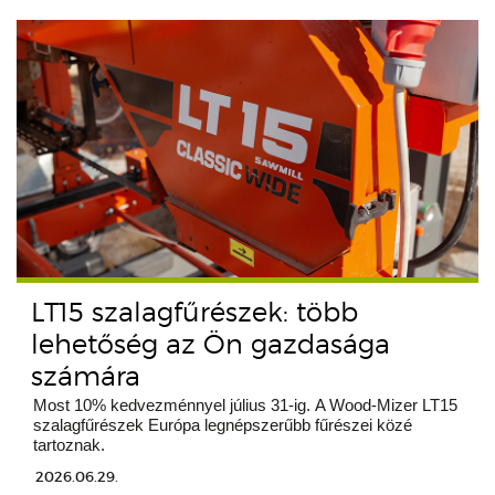
LT15 szalagfűrészek: több
lehetőség az Ön gazdasága
számára
Most 10% kedvezménnyel július 31-ig. A Wood-Mizer LT15
szalagfűrészek Európa legnépszerűbb fűrészei közé
tartoznak.
2026.06.29.