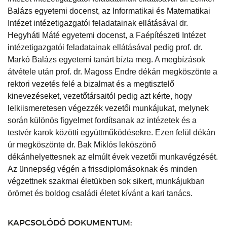
Balázs egyetemi docenst, az Informatikai és Matematikai
Intézet intézetigazgatói feladatainak ellátásával dr.
Hegyháti Máté egyetemi docenst, a Faépítészeti Intézet
intézetigazgatói feladatainak ellátásával pedig prof. dr.
Markó Balázs egyetemi tanárt bízta meg. A megbízások
átvétele után prof. dr. Magoss Endre dékán megköszönte a
rektori vezetés felé a bizalmat és a megtisztelő
kinevezéseket, vezetőtársaitól pedig azt kérte, hogy
lelkiismeretesen végezzék vezetői munkájukat, melynek
során különös figyelmet fordítsanak az intézetek és a
testvér karok közötti együttműködésekre. Ezen felül dékán
úr megköszönte dr. Bak Miklós leköszönő
dékánhelyettesnek az elmúlt évek vezetői munkavégzését.
Az ünnepség végén a frissdiplomásoknak és minden
végzettnek szakmai életükben sok sikert, munkájukban
örömet és boldog családi életet kívánt a kari tanács.
KAPCSOLÓDÓ DOKUMENTUM: