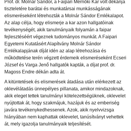
Prof. dr. Molnár Sándor, a Faipari Mérnöki Kar volt dékánja
tiszteletére barátai és munkatársai munkásságának
elismeréseként létrehozták a Molnár Sándor Emlékalapot.
Az alap célja, hogy elismerje a kar azon hallgatóinak
tevékenységét, akik tanulmányaik folyamán a faipar
fejlesztéséért végeznek tudományos munkát. A Faipari
Egyetemi Kutatásért Alapítvány Molnár Sándor
Emlékalapjának díját idén az alap létrehozása és
működtetése terén végzett érdemeik elismeréseként Ecseri
József és Varga Jenő hallgatók kapták, a díjat prof. dr.
Magoss Endre dékán adta át.
A kitüntetések és elismerések átadása után elérkezett az
oklevélátadás ünnepélyes pillanata, amikor mindazoknak,
akik eleget tettek tanulmányi kötelezettségüknek, oklevelet
nyújtottak át, hogy szakmájuk, hazájuk és az emberiség
javára tevékenykedhessenek. Azok, akik nyelvvizsga
hiányában nem kaphattak oklevelet, tanúsítványt vehettek
át, mely igazolja tanulmányaik teljesítését.