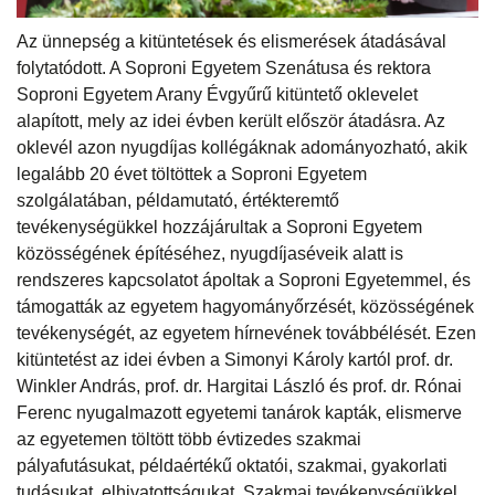
Az ünnepség a kitüntetések és elismerések átadásával
folytatódott. A Soproni Egyetem Szenátusa és rektora
Soproni Egyetem Arany Évgyűrű kitüntető oklevelet
alapított, mely az idei évben került először átadásra. Az
oklevél azon nyugdíjas kollégáknak adományozható, akik
legalább 20 évet töltöttek a Soproni Egyetem
szolgálatában, példamutató, értékteremtő
tevékenységükkel hozzájárultak a Soproni Egyetem
közösségének építéséhez, nyugdíjaséveik alatt is
rendszeres kapcsolatot ápoltak a Soproni Egyetemmel, és
támogatták az egyetem hagyományőrzését, közösségének
tevékenységét, az egyetem hírnevének továbbélését. Ezen
kitüntetést az idei évben a Simonyi Károly kartól prof. dr.
Winkler András, prof. dr. Hargitai László és prof. dr. Rónai
Ferenc nyugalmazott egyetemi tanárok kapták, elismerve
az egyetemen töltött több évtizedes szakmai
pályafutásukat, példaértékű oktatói, szakmai, gyakorlati
tudásukat, elhivatottságukat. Szakmai tevékenységükkel