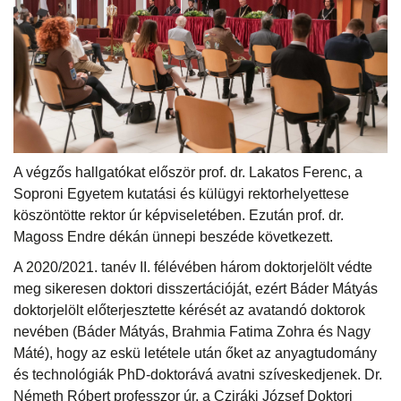
A végzős hallgatókat először prof. dr. Lakatos Ferenc, a
Soproni Egyetem kutatási és külügyi rektorhelyettese
köszöntötte rektor úr képviseletében. Ezután prof. dr.
Magoss Endre dékán ünnepi beszéde következett.
A 2020/2021. tanév II. félévében három doktorjelölt védte
meg sikeresen doktori disszertációját, ezért Báder Mátyás
doktorjelölt előterjesztette kérését az avatandó doktorok
nevében (Báder Mátyás, Brahmia Fatima Zohra és Nagy
Máté), hogy az eskü letétele után őket az anyagtudomány
és technológiák PhD-doktorává avatni szíveskedjenek. Dr.
Németh Róbert professzor úr, a Cziráki József Doktori