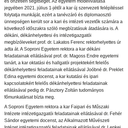
és önzetlen segítségét. Az egyetem modellváltása
jegyében 2021. július 1-jétől a kar új szervezeti felépítéssel
folytatja munkáját, ezért a tanévzáró és diplomaosztó
ünnepségen került sor a kari és intézeti vezetők számára a
következő időszakra szóló megbízatásuk átadására is. A
dékáni, dékánhelyettesi és intézetigazgatói
megbízóleveket prof. dr. Lakatos Ferenc rektorhelyettes úr
adta át. A Soproni Egyetem rektora a kar dékáni
feladatainak ellátásával prof. dr. Magoss Endre egyetemi
tanárt, a kar oktatási és hallgatói projektekért felelős
dékánhelyettesi feladatainak ellátásával Joóbné dr. Preklet
Edina egyetemi docenst, a kar kutatási és ipari
kapcsolatokért felelős dékánhelyettesi feladatainak
ellátásával pedig dr. Pásztory Zoltán tudományos
főmunkatársat bízta meg.
A Soproni Egyetem rektora a kar Faipari és Műszaki
Intézete intézetigazgatói feladatainak ellátásával dr. Fehér
Sándor egyetemi docenst, az Alkalmazott Művészeti
Intézet intézetigazgatói feladatainak ellátásával dr. Lenkei