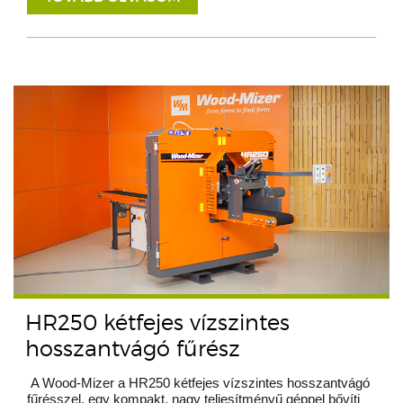
HR250 kétfejes vízszintes
hosszantvágó fűrész
A Wood-Mizer a HR250 kétfejes vízszintes hosszantvágó
fűrésszel, egy kompakt, nagy teljesítményű géppel bővíti