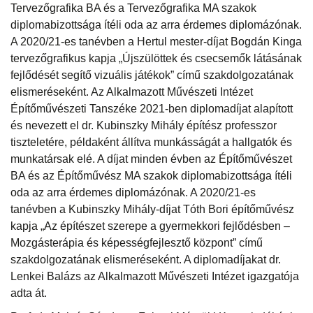
Tervezőgrafika BA és a Tervezőgrafika MA szakok
diplomabizottsága ítéli oda az arra érdemes diplomázónak.
A 2020/21-es tanévben a Hertul mester-díjat Bogdán Kinga
tervezőgrafikus kapja „Újszülöttek és csecsemők látásának
fejlődését segítő vizuális játékok” című szakdolgozatának
elismeréseként. Az Alkalmazott Művészeti Intézet
Építőművészeti Tanszéke 2021-ben diplomadíjat alapított
és nevezett el dr. Kubinszky Mihály építész professzor
tiszteletére, példaként állítva munkásságát a hallgatók és
munkatársak elé. A díjat minden évben az Építőművészet
BA és az Építőművész MA szakok diplomabizottsága ítéli
oda az arra érdemes diplomázónak. A 2020/21-es
tanévben a Kubinszky Mihály-díjat Tóth Bori építőművész
kapja „Az építészet szerepe a gyermekkori fejlődésben –
Mozgásterápia és képességfejlesztő központ” című
szakdolgozatának elismeréseként. A diplomadíjakat dr.
Lenkei Balázs az Alkalmazott Művészeti Intézet igazgatója
adta át.