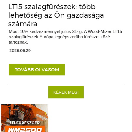
LT15 szalagfűrészek: több
lehetőség az Ön gazdasága
számára
Most 10% kedvezménnyel július 31-ig. A Wood-Mizer LT15
szalagfűrészek Európa legnépszerűbb fűrészei közé
tartoznak.
2026.06.29.
TOVÁBB OLVASOM
KÉREK MÉG!