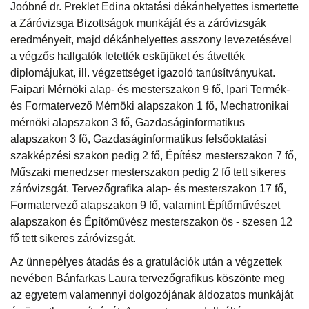
Joóbné dr. Preklet Edina oktatási dékánhelyettes ismertette
a Záróvizsga Bizottságok munkáját és a záróvizsgák
eredményeit, majd dékánhelyettes asszony levezetésével
a végzős hallgatók letették esküjüket és átvették
diplomájukat, ill. végzettséget igazoló tanúsítványukat.
Faipari Mérnöki alap- és mesterszakon 9 fő, Ipari Termék-
és Formatervező Mérnöki alapszakon 1 fő, Mechatronikai
mérnöki alapszakon 3 fő, Gazdaságinformatikus
alapszakon 3 fő, Gazdaságinformatikus felsőoktatási
szakképzési szakon pedig 2 fő, Építész mesterszakon 7 fő,
Műszaki menedzser mesterszakon pedig 2 fő tett sikeres
záróvizsgát. Tervezőgrafika alap- és mesterszakon 17 fő,
Formatervező alapszakon 9 fő, valamint Építőművészet
alapszakon és Építőművész mesterszakon ös - szesen 12
fő tett sikeres záróvizsgát.
Az ünnepélyes átadás és a gratulációk után a végzettek
nevében Bánfarkas Laura tervezőgrafikus köszönte meg
az egyetem valamennyi dolgozójának áldozatos munkáját