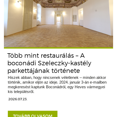
Több mint restaurálás – A
boconádi Szeleczky-kastély
parkettájának története
Hiszek abban, hogy nincsenek véletlenek – minden akkor
történik, amikor eljön az ideje. 2024. január 3-án e-mailben
megkeresést kaptunk Boconádról, egy Heves vármegyei
kis településről.
2026.07.23.
TOVÁBB OLVASOM