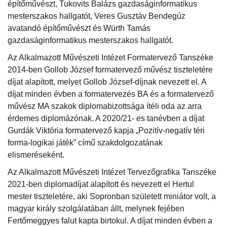
építőművészt, Tukovits Balázs gazdaságinformatikus
mesterszakos hallgatót, Veres Gusztáv Bendegúz
avatandó építőművészt és Würth Tamás
gazdaságinformatikus mesterszakos hallgatót.
Az Alkalmazott Művészeti Intézet Formatervező Tanszéke
2014-ben Gollob József formatervező művész tiszteletére
díjat alapított, melyet Gollob József-díjnak nevezett el. A
díjat minden évben a formatervezés BA és a formatervező
művész MA szakok diplomabizottsága ítéli oda az arra
érdemes diplomázónak. A 2020/21- es tanévben a díjat
Gurdák Viktória formatervező kapja „Pozitív-negatív téri
forma-logikai játék” című szakdolgozatának
elismeréseként.
Az Alkalmazott Művészeti Intézet Tervezőgrafika Tanszéke
2021-ben diplomadíjat alapított és nevezett el Hertul
mester tiszteletére, aki Sopronban született miniátor volt, a
magyar király szolgálatában állt, melynek fejében
Fertőmeggyes falut kapta birtokul. A díjat minden évben a