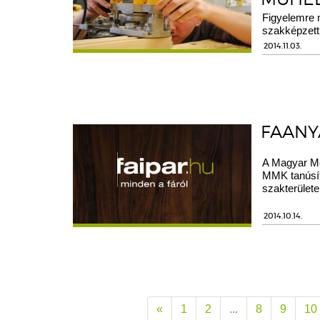
Figyelemre 
szakképzett
2014.11.03.
FAANY
A Magyar Mé
MMK tanúsít
szakterülete
2014.10.14.
«
1
2
...
8
9
10