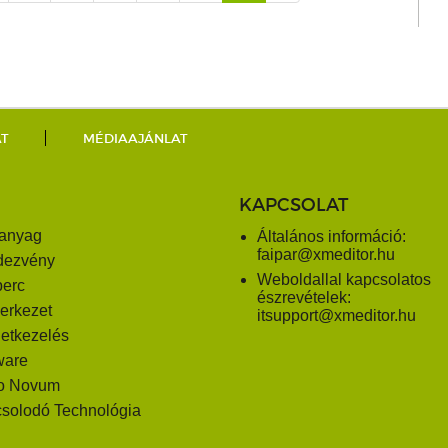
AT
MÉDIAAJÁNLAT
KAPCSOLAT
anyag
Általános információ:
faipar@xmeditor.hu
dezvény
Weboldallal kapcsolatos
perc
észrevételek:
erkezet
itsupport@xmeditor.hu
letkezelés
ware
o Novum
solodó Technológia