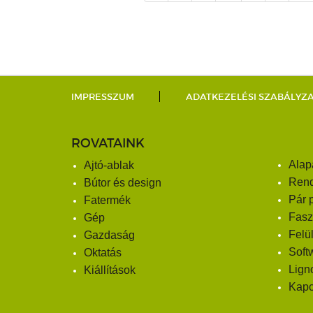
IMPRESSZUM
ADATKEZELÉSI SZABÁLYZ
ROVATAINK
Alap
Ajtó-ablak
Ren
Bútor és design
Pár 
Fatermék
Fasz
Gép
Felü
Gazdaság
Soft
Oktatás
Lign
Kiállítások
Kapc