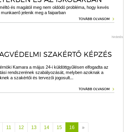
méltó és magától meg nem oldódó probléma, hogy kevés
 munkaerő jelenik meg a faiparban
TOVÁBB OLVASOM
hirdetés
AGVÉDELMI SZAKÉRTŐ KÉPZÉS
rnöki Kamara a május 24-i küldöttgyűlésen elfogadta az
ási rendszerének szabályozását, melyben azoknak a
knek a szakértői és tervezői jogosult...
TOVÁBB OLVASOM
11
12
13
14
15
16
»