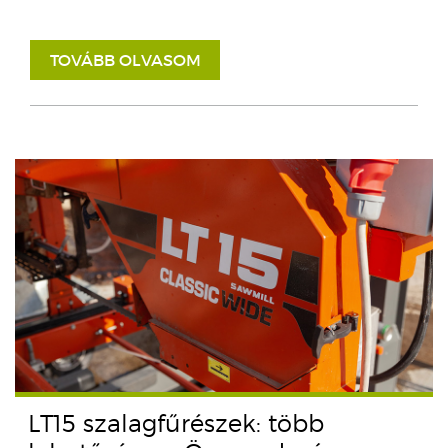
TOVÁBB OLVASOM
LT15 szalagfűrészek: több