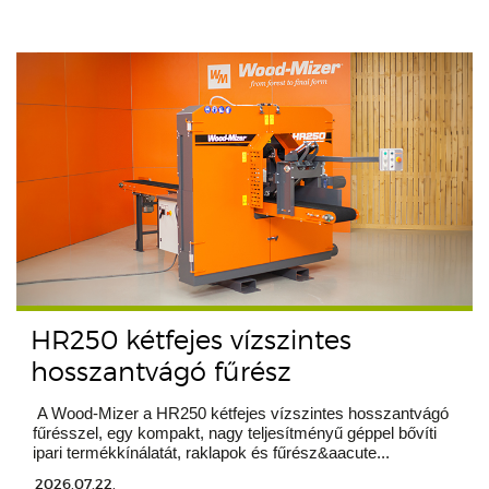
HR250 kétfejes vízszintes
hosszantvágó fűrész
A Wood-Mizer a HR250 kétfejes vízszintes hosszantvágó
fűrésszel, egy kompakt, nagy teljesítményű géppel bővíti
ipari termékkínálatát, raklapok és fűrész&aacute...
2026.07.22.