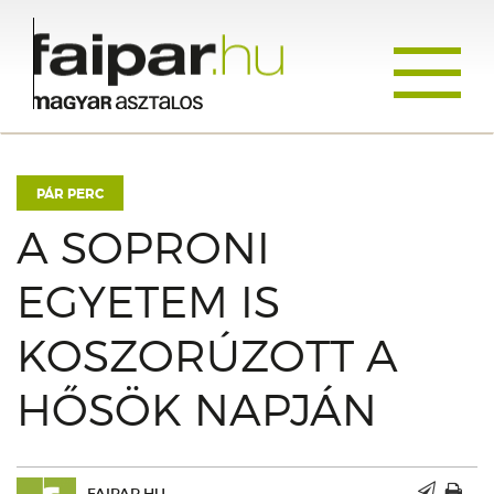
Toggle
navigati
PÁR PERC
A SOPRONI
EGYETEM IS
KOSZORÚZOTT A
HŐSÖK NAPJÁN
FAIPAR.HU