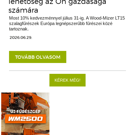
lehetőség az Ön gazdasága
számára
Most 10% kedvezménnyel július 31-ig. A Wood-Mizer LT15
szalagfűrészek Európa legnépszerűbb fűrészei közé
tartoznak.
2026.06.29.
TOVÁBB OLVASOM
KÉREK MÉG!