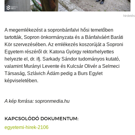
hirdetés
A megemlékezést a sopronbánfalvi hősi temetőben
tartották, Sopron önkormányzata és a Bánfalváért Baráti
Kör szervezésében. Az emlékezés koszorúját a Soproni
Egyetem részéről dr. Katona György rektorhelyettes
helyezte el, dr. ifj. Sarkady Sándor tudományos kutató,
valamint Murányi Levente és Kulcsár Olivér a Selmeci
Társaság, Szlávich Ádám pedig a Burs Egylet
képviseletében.
A kép forrása: sopronmedia.hu
KAPCSOLÓDÓ DOKUMENTUM:
egyetemi-hirek-2106