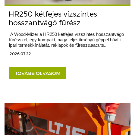
HR250 kétfejes vízszintes
hosszantvágó fűrész
A Wood-Mizer a HR250 kétfejes vízszintes hosszantvágó
fűrésszel, egy kompakt, nagy teljesítményű géppel bővíti
ipari termékkínálatát, raklapok és fűrész&aacute...
2026.07.22.
TOVÁBB OLVASOM