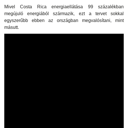
Mivel Costa Rica energiaellátása 99 százalékban
megújuló energiából származik, ezt a tervet sokkal
egyszerűbb ebben az országban megvalósítani, mint
másutt.