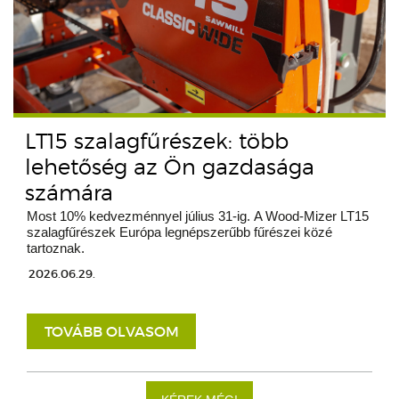
LT15 szalagfűrészek: több
lehetőség az Ön gazdasága
számára
Most 10% kedvezménnyel július 31-ig. A Wood-Mizer LT15
szalagfűrészek Európa legnépszerűbb fűrészei közé
tartoznak.
2026.06.29.
TOVÁBB OLVASOM