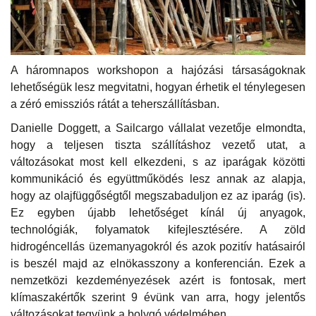
A háromnapos workshopon a hajózási társaságoknak
lehetőségük lesz megvitatni, hogyan érhetik el ténylegesen
a zéró emissziós rátát a teherszállításban.
Danielle Doggett, a Sailcargo vállalat vezetője elmondta,
hogy a teljesen tiszta szállításhoz vezető utat, a
változásokat most kell elkezdeni, s az iparágak közötti
kommunikáció és együttműködés lesz annak az alapja,
hogy az olajfüggőségtől megszabaduljon ez az iparág (is).
Ez egyben újabb lehetőséget kínál új anyagok,
technológiák, folyamatok kifejlesztésére. A zöld
hidrogéncellás üzemanyagokról és azok pozitív hatásairól
is beszél majd az elnökasszony a konferencián. Ezek a
nemzetközi kezdeményezések azért is fontosak, mert
klímaszakértők szerint 9 évünk van arra, hogy jelentős
változásokat tegyünk a bolygó védelmében.