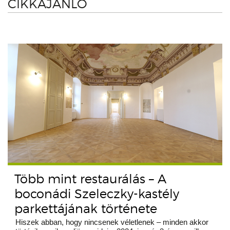
CIKKAJÁNLÓ
Több mint restaurálás – A
boconádi Szeleczky-kastély
parkettájának története
Hiszek abban, hogy nincsenek véletlenek – minden akkor