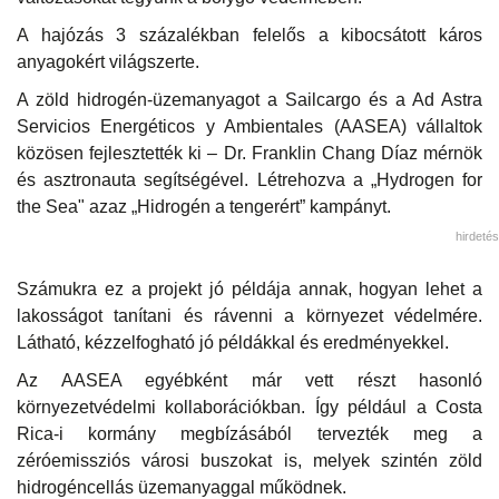
A hajózás 3 százalékban felelős a kibocsátott káros
anyagokért világszerte.
A zöld hidrogén-üzemanyagot a Sailcargo és a Ad Astra
Servicios Energéticos y Ambientales (AASEA) vállaltok
közösen fejlesztették ki – Dr. Franklin Chang Díaz mérnök
és asztronauta segítségével. Létrehozva a „Hydrogen for
the Sea" azaz „Hidrogén a tengerért” kampányt.
hirdetés
Számukra ez a projekt jó példája annak, hogyan lehet a
lakosságot tanítani és rávenni a környezet védelmére.
Látható, kézzelfogható jó példákkal és eredményekkel.
Az AASEA egyébként már vett részt hasonló
környezetvédelmi kollaborációkban. Így például a Costa
Rica-i kormány megbízásából tervezték meg a
zéróemissziós városi buszokat is, melyek szintén zöld
hidrogéncellás üzemanyaggal működnek.