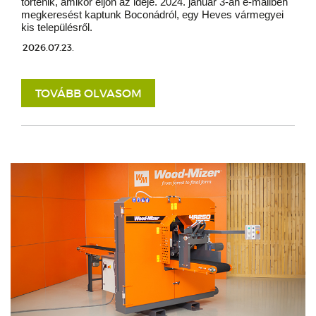
történik, amikor eljön az ideje. 2024. január 3-án e-mailben
megkeresést kaptunk Boconádról, egy Heves vármegyei
kis településről.
2026.07.23.
TOVÁBB OLVASOM