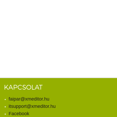
KAPCSOLAT
faipar@xmeditor.hu
itsupport@xmeditor.hu
Facebook