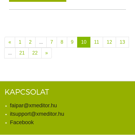
«
1
2
...
7
8
9
10
11
12
13
...
21
22
»
KAPCSOLAT
faipar@xmeditor.hu
itsupport@xmeditor.hu
Facebook