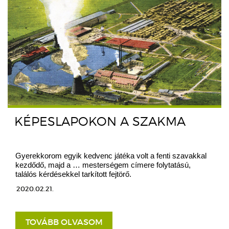
KÉPESLAPOKON A SZAKMA
Gyerekkorom egyik kedvenc játéka volt a fenti szavakkal
kezdődő, majd a … mesterségem címere folytatású,
találós kérdésekkel tarkított fejtörő.
2020.02.21.
TOVÁBB OLVASOM