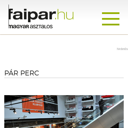
Toggle
navigati
hirdetés
PÁR PERC