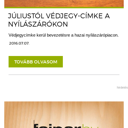
JÚLIUSTÓL VÉDJEGY-CÍMKE A
NYÍLÁSZÁRÓKON
Védjegycímke kerül bevezetésre a hazai nyílászárópiacon.
2016.07.07.
TOVÁBB OLVASOM
hirdetés