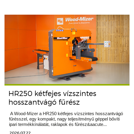
HR250 kétfejes vízszintes
hosszantvágó fűrész
A Wood-Mizer a HR250 kétfejes vízszintes hosszantvágó
fűrésszel, egy kompakt, nagy teljesítményű géppel bővíti
ipari termékkínálatát, raklapok és fűrész&aacute...
2026.07.22.