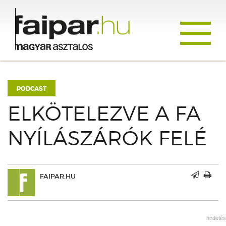
Toggle
navigati
PODCAST
ELKÖTELEZVE A FA
NYÍLÁSZÁRÓK FELÉ
FAIPAR.HU
hirdetés