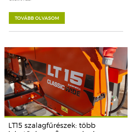
TOVÁBB OLVASOM
LT15 szalagfűrészek: több