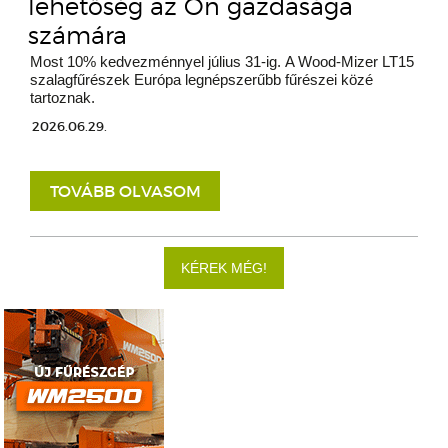
lehetőség az Ön gazdasága
számára
Most 10% kedvezménnyel július 31-ig. A Wood-Mizer LT15
szalagfűrészek Európa legnépszerűbb fűrészei közé
tartoznak.
2026.06.29.
TOVÁBB OLVASOM
KÉREK MÉG!