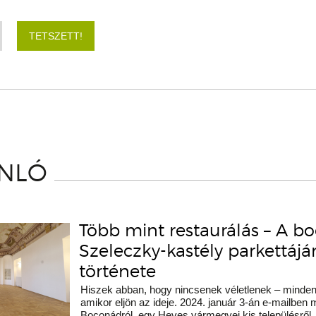
TETSZETT!
ÁNLÓ
Több mint restaurálás – A b
Szeleczky-kastély parkettáj
története
Hiszek abban, hogy nincsenek véletlenek – minden 
amikor eljön az ideje. 2024. január 3-án e-mailben
Boconádról, egy Heves vármegyei kis településről.