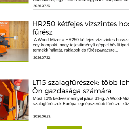
2026.07.23.
HR250 kétfejes vízszintes h
fűrész
A Wood-Mizer a HR250 kétfejes vízszintes hossza
egy kompakt, nagy teljesítményű géppel bővíti ipari
termékkínálatát, raklapok és fűrész&aacute...
2026.07.22.
LT15 szalagfűrészek: több le
Ön gazdasága számára
Most 10% kedvezménnyel július 31-ig. A Wood-Miz
szalagfűrészek Európa legnépszerűbb fűrészei köz
2026.06.29.