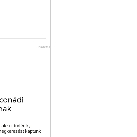
hirdetés
oconádi
ának
akkor történik,
 megkeresést kaptunk