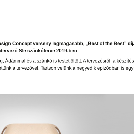
ign Concept verseny legmagasabb, „Best of the Best” díját
ervező Slē szánkóterve 2019-ben.
g, Ádámmal és a szánkó is testet öltött. A tervezésről, a készítésr
ettünk a tervezővel. Tartson velünk a negyedik epizódban is eg