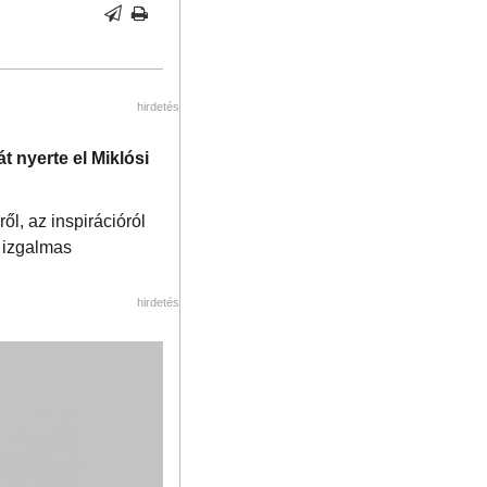
hirdetés
 nyerte el Miklósi
ől, az inspirációról
y izgalmas
hirdetés