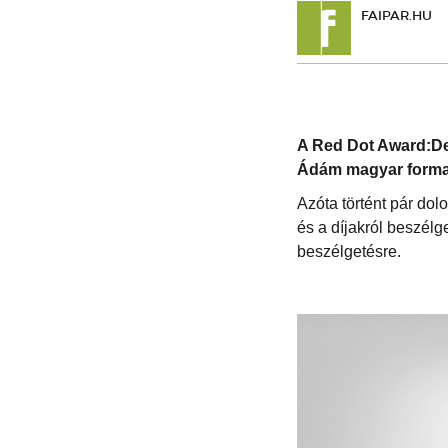
FAIPAR.HU
A Red Dot Award:Des
Ádám magyar format
Azóta történt pár dolo
és a díjakról beszélg
beszélgetésre.