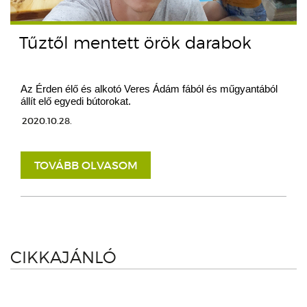
Tűztől mentett örök darabok
Az Érden élő és alkotó Veres Ádám fából és műgyantából
állít elő egyedi bútorokat.
2020.10.28.
TOVÁBB OLVASOM
CIKKAJÁNLÓ