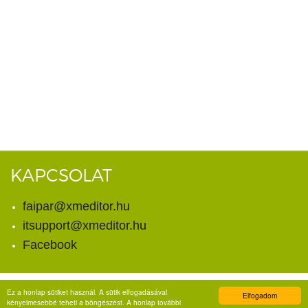
KAPCSOLAT
faipar@xmeditor.hu
itsupport@xmeditor.hu
Facebook
Ez a honlap sütiket használ. A sütik elfogadásával
Elfogadom
© Copyright 2026. X-meditor Kft.
kényelmesebbé teheti a böngészést. A honlap további