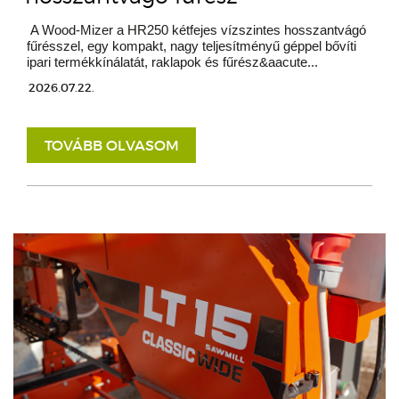
A Wood-Mizer a HR250 kétfejes vízszintes hosszantvágó
fűrésszel, egy kompakt, nagy teljesítményű géppel bővíti
ipari termékkínálatát, raklapok és fűrész&aacute...
2026.07.22.
TOVÁBB OLVASOM