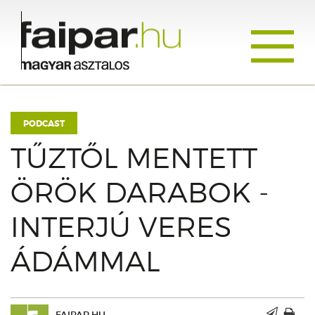
Toggle
navigati
PODCAST
TŰZTŐL MENTETT
ÖRÖK DARABOK -
INTERJÚ VERES
ÁDÁMMAL
FAIPAR.HU