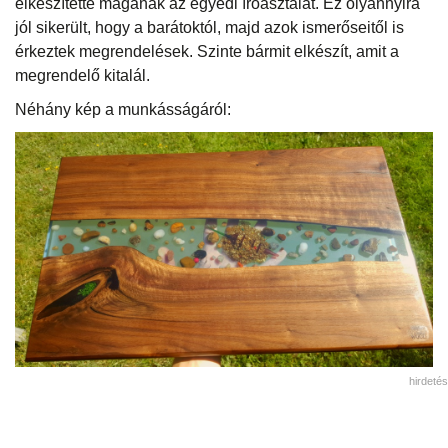
elkészítette magának az egyedi íróasztalát. Ez olyannyira
jól sikerült, hogy a barátoktól, majd azok ismerőseitől is
érkeztek megrendelések. Szinte bármit elkészít, amit a
megrendelő kitalál.
Néhány kép a munkásságáról:
hirdetés