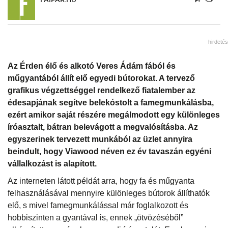
hirdetés
Az Érden élő és alkotó Veres Ádám fából és
műgyantából állít elő egyedi bútorokat. A tervező
grafikus végzettséggel rendelkező fiatalember az
édesapjának segítve belekóstolt a famegmunkálásba,
ezért amikor saját részére megálmodott egy különleges
íróasztalt, bátran belevágott a megvalósításba. Az
egyszerinek tervezett munkából az üzlet annyira
beindult, hogy Viawood néven ez év tavaszán egyéni
vállalkozást is alapított.
Az interneten látott példát arra, hogy fa és műgyanta
felhasználásával mennyire különleges bútorok állíthatók
elő, s mivel famegmunkálással már foglalkozott és
hobbiszinten a gyantával is, ennek „ötvözéséből”