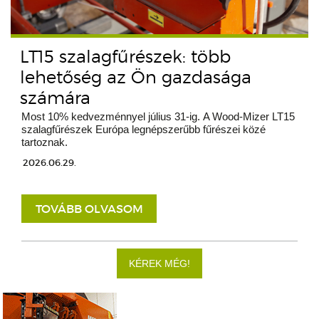
LT15 szalagfűrészek: több
lehetőség az Ön gazdasága
számára
Most 10% kedvezménnyel július 31-ig. A Wood-Mizer LT15
szalagfűrészek Európa legnépszerűbb fűrészei közé
tartoznak.
2026.06.29.
TOVÁBB OLVASOM
KÉREK MÉG!