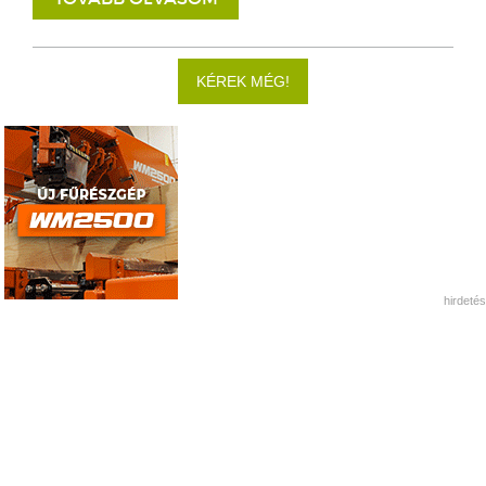
KÉREK MÉG!
hirdetés