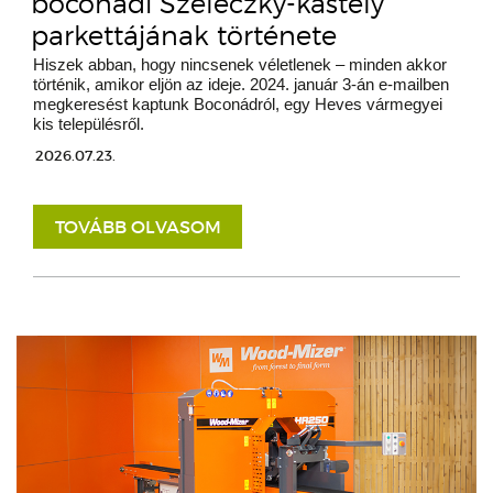
boconádi Szeleczky-kastély
parkettájának története
Hiszek abban, hogy nincsenek véletlenek – minden akkor
történik, amikor eljön az ideje. 2024. január 3-án e-mailben
megkeresést kaptunk Boconádról, egy Heves vármegyei
kis településről.
2026.07.23.
TOVÁBB OLVASOM