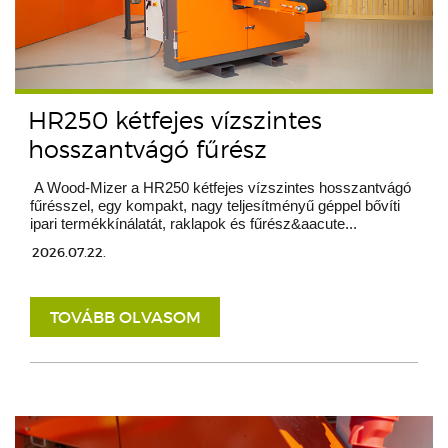
HR250 kétfejes vízszintes
hosszantvágó fűrész
A Wood-Mizer a HR250 kétfejes vízszintes hosszantvágó
fűrésszel, egy kompakt, nagy teljesítményű géppel bővíti
ipari termékkínálatát, raklapok és fűrész&aacute...
2026.07.22.
TOVÁBB OLVASOM