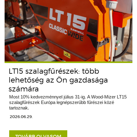
LT15 szalagfűrészek: több
lehetőség az Ön gazdasága
számára
Most 10% kedvezménnyel július 31-ig. A Wood-Mizer LT15
szalagfűrészek Európa legnépszerűbb fűrészei közé
tartoznak.
2026.06.29.
TOVÁBB OLVASOM