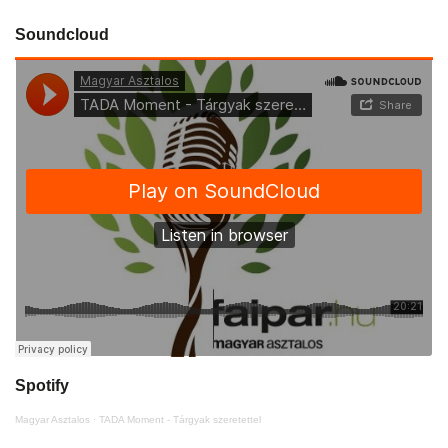
Soundcloud
Spotify
Magyar Asztalos
·
TADA Moment - Tárgyak szeretettel