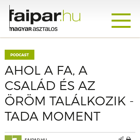
Toggle
navigati
PODCAST
AHOL A FA, A
CSALÁD ÉS AZ
ÖRÖM TALÁLKOZIK -
TADA MOMENT
FAIPAR.HU