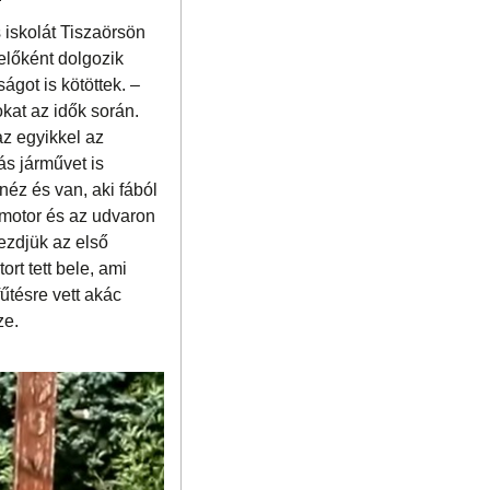
 iskolát Tiszaörsön
előként dolgozik
ot is kötöttek. –
kat az idők során.
az egyikkel az
ás járművet is
 néz és van, aki fából
amotor és az udvaron
Kezdjük az első
rt tett bele, ami
űtésre vett akác
ze.