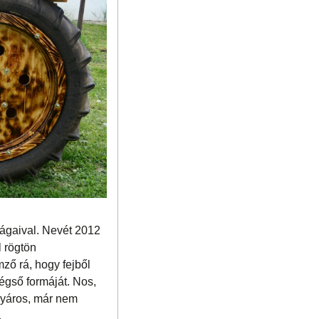
ágaival. Nevét 2012
l rögtön
ző rá, hogy fejből
végső formáját. Nos,
űgyáros, már nem
.