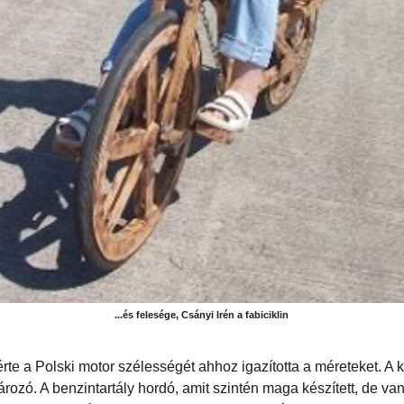
...és felesége, Csányi Irén a fabiciklin
te a Polski motor szélességét ahhoz igazította a méreteket. A k
rozó. A benzintartály hordó, amit szintén maga készített, de van