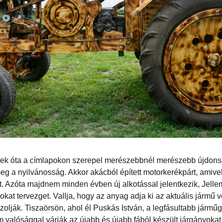
vek óta a címlapokon szerepel merészebbnél merészebb újdons
eg a nyilvánosság. Akkor akácból épített motorkerékpárt, amive
. Azóta majdnem minden évben új alkotással jelentkezik, Jellem
okat tervezget. Vallja, hogy az anyag adja ki az aktuális jármű 
azolják. Tiszaörsön, ahol él Puskás István, a legfásultabb járm
valósággal várják az újabb és újabb fából készült járgányokat