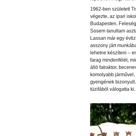
1962-ben született T
végezte, az ipari is
Budapesten. Feleség
Sosem tanultam aszta
Lassan már egy évtize
asszony járt munkába 
lehetne készíteni – em
farag mindenfélét, m
álló fatraktor, becen
komolyabb járművel, a
gyengének bizonyult. 
tüzifából válogatta k