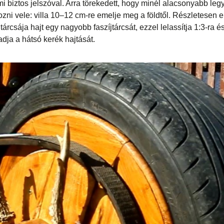
ami biztos jelszóval. Arra törekedett, hogy minél alacsonyabb leg
ni vele: villa 10–12 cm-re emelje meg a földtől. Részletesen 
íjtárcsája hajt egy nagyobb faszíjtárcsát, ezzel lelassítja 1:3-ra 
adja a hátsó kerék hajtását.