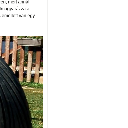
yen, mert annál
elmagyarázza a
és emellett van egy