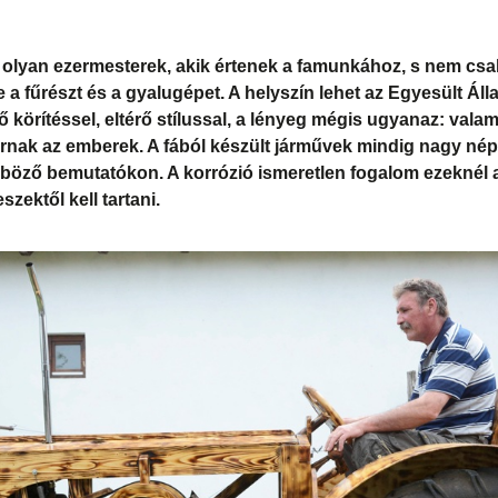
olyan ezermesterek, akik értenek a famunkához, s nem cs
e a fűrészt és a gyalugépet. A helyszín lehet az Egyesült Á
 körítéssel, eltérő stílussal, a lényeg mégis ugyanaz: valami
árnak az emberek. A fából készült járművek mindig nagy n
böző bemutatókon. A korrózió ismeretlen fogalom ezeknél a
szektől kell tartani.