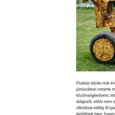
Puskás István már é
júniusában ismerte m
közönségkedvenc lett
dolgozik, előre nem s
alkotásai eddig őt ig
lepődnek meg, hanem 