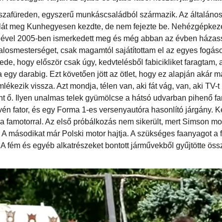
iszafüreden, egyszerű munkáscsaládból származik. Az általános
kolát meg Kunhegyesen kezdte, de nem fejezte be. Nehézgépkez
ével 2005-ben ismerkedett meg és még abban az évben házasság
losmesterséget, csak magamtól sajátítottam el az egyes fogáso
de, hogy először csak úgy, kedvtelésből fabicikliket faragtam, 
egy darabig. Ezt követően jött az ötlet, hogy ez alapján akár m
lékezik vissza. Azt mondja, télen van, aki fát vág, van, aki TV-t
int ő. Ilyen unalmas telek gyümölcse a hátsó udvarban pihenő f
evén fator, és egy Forma 1-es versenyautóra hasonlító járgány. 
 famotorral. Az első próbálkozás nem sikerült, mert Simson moto
A másodikat már Polski motor hajtja. A szükséges faanyagot a f
i. A fém és egyéb alkatrészeket bontott járművekből gyűjtötte öss