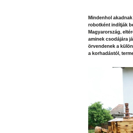
Mindenhol akadnak 
robotként indítják b
Magyarország, eltérő
aminek csodájára j
örvendenek a külön
a korhadástól, terme