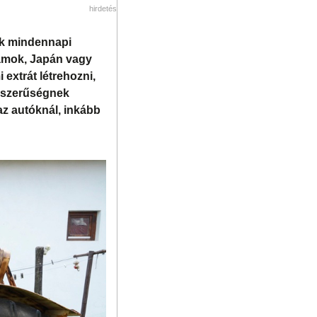
hirdetés
ak mindennapi
llamok, Japán vagy
 extrát létrehozni,
épszerűségnek
z autóknál, inkább