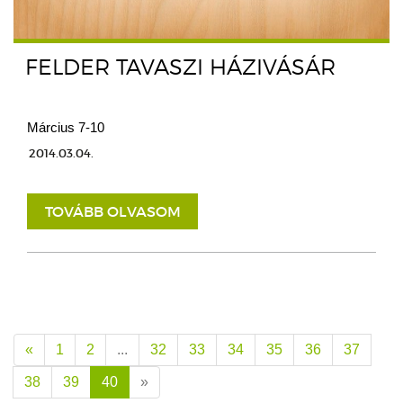
FELDER TAVASZI HÁZIVÁSÁR
Március 7-10
2014.03.04.
TOVÁBB OLVASOM
«
1
2
...
32
33
34
35
36
37
38
39
40
»