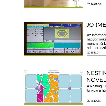
2024.01.08.
JÓ (M
Az informati
nagyon soka
menthettünk
adathordozó
2023.12.01.
NESTI
NÖVEL
A Nesting C
funkció a f
2023.10.27.