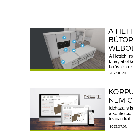
A HETT
BÚTOR
WEBO
A Hettich „r
kínál, ahol 
lakásrészeke
2023.10.20.
KORPU
NEM C
Idehaza is i
a konfekcion
feladatokat 
2023.07.01.