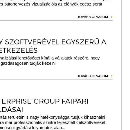
és bútortervezés vizualizációja az előnyök egész sorát
TOVÁBB OLVASOM
LY SZOFTVERÉVEL EGYSZERŰ A
ETKEZELÉS
malizálási lehetőséget kínál a vállalatok részére, hogy
 gazdaságosan tudják kezelni.
TOVÁBB OLVASOM
TERPRISE GROUP FAIPARI
DÁSAI
ártás területén is nagy hatékonysággal tudjuk kihasználni
a már professzionális szintre fejlesztett célszoftvereket,
nőségi gyártási folyamatok alap...