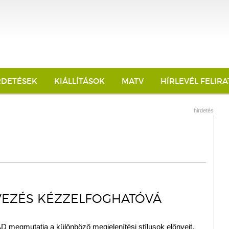
RDETÉSEK
KIÁLLÍTÁSOK
MATV
HÍRLEVÉL FELIR
hirdetés
VEZÉS KÉZZELFOGHATÓVÁ
D megmutatja a különböző megjelenítési stílusok előnyeit.