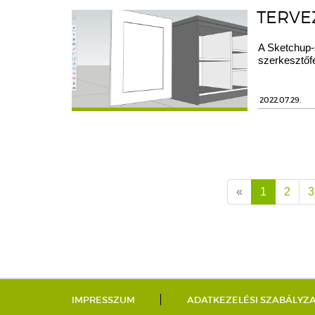
TERVE
A Sketchup-
szerkesztőfe
2022.07.29.
«
1
2
3
IMPRESSZUM
ADATKEZELÉSI SZABÁLYZ