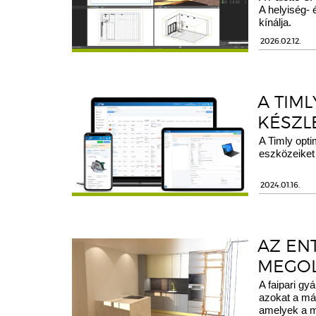
A helyiség- 
kínálja.
2026.02.12.
A TIM
KÉSZL
A Timly opti
eszközeiket
2024.01.16.
AZ EN
MEGOL
A faipari gy
azokat a már
amelyek a mi