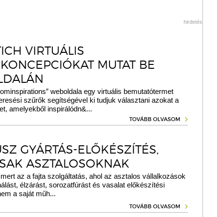
hirdetés
ICH VIRTUÁLIS
KONCEPCIÓKAT MUTAT BE
LDALÁN
oominspirations” weboldala egy virtuális bemutatótermet
keresési szűrők segítségével ki tudjuk választani azokat a
t, amelyekből inspirálódn&...
TOVÁBB OLVASOM
SZ GYÁRTÁS-ELŐKÉSZÍTÉS,
SAK ASZTALOSOKNAK
smert az a fajta szolgáltatás, ahol az asztalos vállalkozások
álást, élzárást, sorozatfúrást és vasalat előkészítési
nem a saját műh...
TOVÁBB OLVASOM