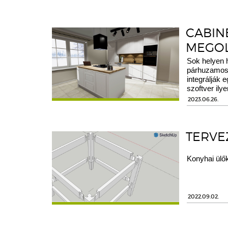
CABIN
MEGOL
Sok helyen 
párhuzamosan
integrálják
szoftver ilyen
2023.06.26.
TERVE
Konyhai ülő
2022.09.02.