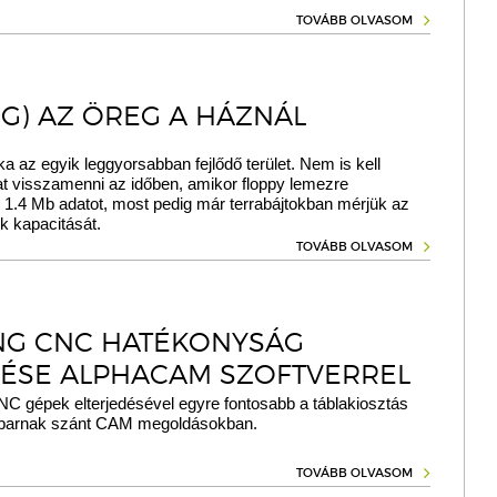
TOVÁBB OLVASOM
ÉG) AZ ÖREG A HÁZNÁL
ka az egyik leggyorsabban fejlődő terület. Nem is kell
t visszamenni az időben, amikor floppy lemezre
 1.4 Mb adatot, most pedig már terrabájtokban mérjük az
k kapacitását.
TOVÁBB OLVASOM
NG CNC HATÉKONYSÁG
ÉSE ALPHACAM SZOFTVERREL
NC gépek elterjedésével egyre fontosabb a táblakiosztás
aiparnak szánt CAM megoldásokban.
TOVÁBB OLVASOM