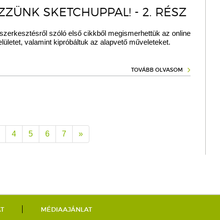
ZZÜNK SKETCHUPPAL! - 2. RÉSZ
szerkesztésről szóló első cikkből megismerhettük az online
lületet, valamint kipróbáltuk az alapvető műveleteket.
TOVÁBB OLVASOM
4
5
6
7
»
AT
MÉDIAAJÁNLAT