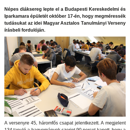
Népes diáksereg lepte el a Budapesti Kereskedelmi és
Iparkamara épületét október 17-én, hogy megméressék
tudásukat az idei Magyar Asztalos Tanulmányi Verseny
írásbeli fordulóján.
A versenyre 45, háromfős csapat jelentkezett. A megjelent
134 tanuló a hagyományok szerint 90 percet kapott, hogy a