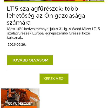
LT15 szalagfűrészek: több
lehetőség az Ön gazdasága
számára
Most 10% kedvezménnyel július 31-ig. A Wood-Mizer LT15
szalagfűrészek Európa legnépszerűbb fűrészei közé
tartoznak.
2026.06.29.
TOVÁBB OLVASOM
KÉREK MÉG!