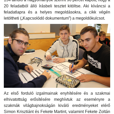
20 feladatból álló írásbeli tesztet kitöltse. Aki kíváncsi a
feladatlapra és a helyes megoldásokra, a cikk végén
letöltheti („Kapcsolódó dokumentum”) a megoldókulcsot.
Az első forduló izgalmainak enyhítésére és a szakmai
elhivatottság erősítésére meghívtuk az eseményre a
szakmák világbajnokságán kiváló eredményeket elérő
Simon Krisztiánt és Fekete Martint, valamint Fekete Zoltán