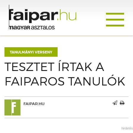
Toggle
navigati
TANULMÁNYI VERSENY
TESZTET ÍRTAK A
FAIPAROS TANULÓK
FAIPAR.HU
hirdetés