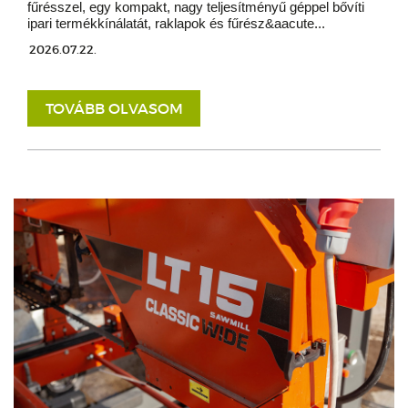
fűrésszel, egy kompakt, nagy teljesítményű géppel bővíti
ipari termékkínálatát, raklapok és fűrész&aacute...
2026.07.22.
TOVÁBB OLVASOM