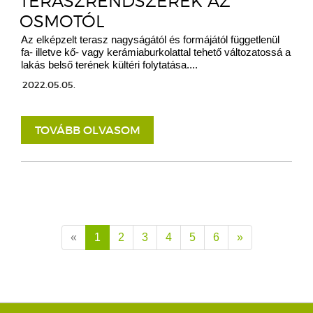
TERASZRENDSZEREK AZ
OSMOTÓL
Az elképzelt terasz nagyságától és formájától függetlenül
fa- illetve kő- vagy kerámiaburkolattal tehető változatossá a
lakás belső terének kültéri folytatása....
2022.05.05.
TOVÁBB OLVASOM
«
1
2
3
4
5
6
»