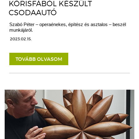
KŐRISFÁBÓL KÉSZÜLT
CSODAAUTÓ
Szabó Péter – operaénekes, építész és asztalos – beszél
munkájáról.
2023.02.15.
TOVÁBB OLVASOM