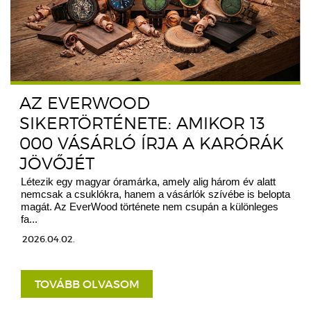
AZ EVERWOOD
SIKERTÖRTÉNETE: AMIKOR 13
000 VÁSÁRLÓ ÍRJA A KARÓRÁK
JÖVŐJÉT
Létezik egy magyar óramárka, amely alig három év alatt
nemcsak a csuklókra, hanem a vásárlók szívébe is belopta
magát. Az EverWood története nem csupán a különleges
fa...
2026.04.02.
TOVÁBB OLVASOM