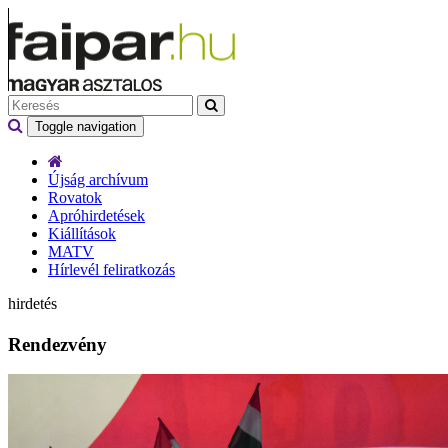
Toggle navigation
Újság archívum
Rovatok
Apróhirdetések
Kiállítások
MATV
Hírlevél feliratkozás
hirdetés
Rendezvény