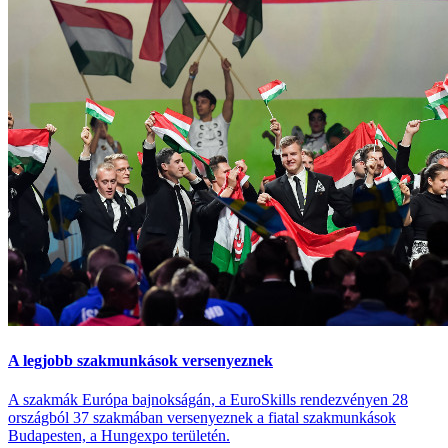
A legjobb szakmunkások versenyeznek
A szakmák Európa bajnokságán, a EuroSkills rendezvényen 28
országból 37 szakmában versenyeznek a fiatal szakmunkások
Budapesten, a Hungexpo területén.