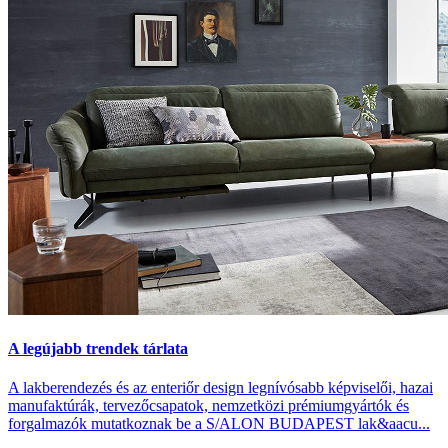
A legújabb trendek tárlata
A lakberendezés és az enteriőr design legnívósabb képviselői, hazai
manufaktúrák, tervezőcsapatok, nemzetközi prémiumgyártók és
forgalmazók mutatkoznak be a S/ALON BUDAPEST lak&aacu...