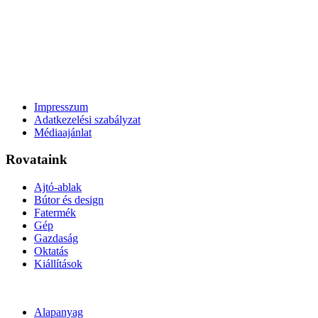
Impresszum
Adatkezelési szabályzat
Médiaajánlat
Rovataink
Ajtó-ablak
Bútor és design
Fatermék
Gép
Gazdaság
Oktatás
Kiállítások
Alapanyag