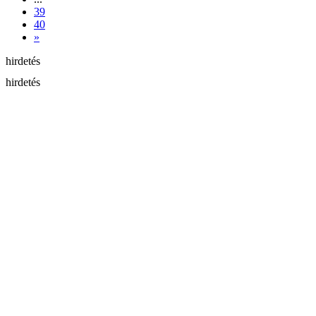
39
40
»
hirdetés
hirdetés