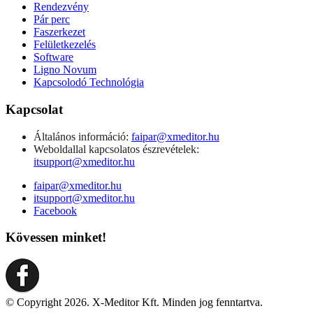
Rendezvény
Pár perc
Faszerkezet
Felületkezelés
Software
Ligno Novum
Kapcsolodó Technológia
Kapcsolat
Általános információ:
faipar@xmeditor.hu
Weboldallal kapcsolatos észrevételek:
itsupport@xmeditor.hu
faipar@xmeditor.hu
itsupport@xmeditor.hu
Facebook
Kövessen minket!
© Copyright 2026. X-Meditor Kft. Minden jog fenntartva.