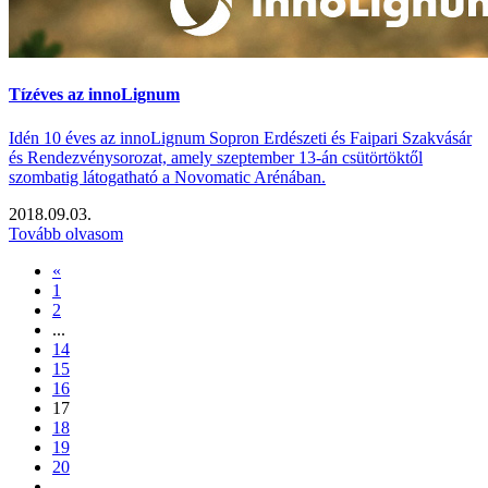
Tízéves az innoLignum
Idén 10 éves az innoLignum Sopron Erdészeti és Faipari Szakvásár
és Rendezvénysorozat, amely szeptember 13-án csütörtöktől
szombatig látogatható a Novomatic Arénában.
2018.09.03.
Tovább olvasom
«
1
2
...
14
15
16
17
18
19
20
...