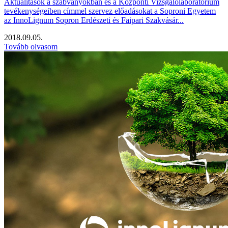
Aktualitások a szabványokban és a Központi Vizsgálólaboratórium
tevékenységeiben címmel szervez előadásokat a Soproni Egyetem
az InnoLignum Sopron Erdészeti és Faipari Szakvásár...
2018.09.05.
Tovább olvasom