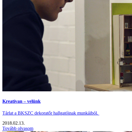
Kreatívan – velünk
Tárlat a BKSZC dekoratőr hallgatóinak munkáiból.
2018.02.13.
Tovább olvasom