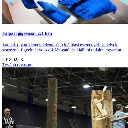
Faipari gigavásár 2:1-ben
Vannak olyan kiemelt jelentőségű kiállítási események, amelyek
százezrek figyelmét vonzzák látogatói és kiállítói oldalon egyaránt.
2018.02.23.
Tovább olvasom