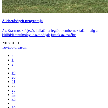
A lehetőségek programja
Az Erasmus kifejezés hallatán a legtöbb embernek talán máig a
külföldi tanulmányi ösztöndíjak jutnak az eszébe
2018.01.31.
Tovább olvasom
«
1
2
...
19
20
21
22
23
24
25
...
39