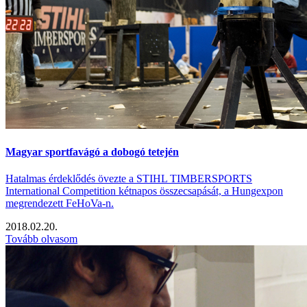
Magyar sportfavágó a dobogó tetején
Hatalmas érdeklődés övezte a STIHL TIMBERSPORTS
International Competition kétnapos összecsapását, a Hungexpon
megrendezett FeHoVa-n.
2018.02.20.
Tovább olvasom