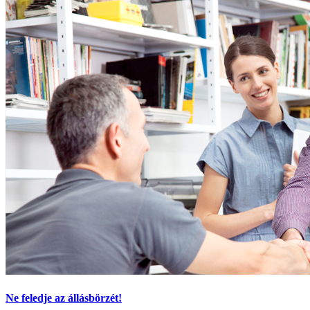
Ne feledje az állásbörzét!