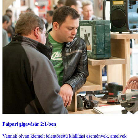
Faipari gigavásár 2:1-ben
Vannak olyan kiemelt jelentőségű kiállítási események, amelyek