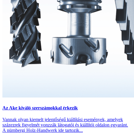
Az Ake kiváló szerszámokkal érkezik
Vannak olyan kiemelt jelentőségű kiállítási események, amelyek
százezrek figyelmét vonzzák látogatói és kiállítói oldalon egyaránt.
A nürnbergi Holz-Handwerk ide tartozik...