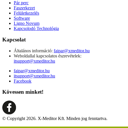
Pár perc
Faszerkezet
Felületkezelés
Software
Ligno Novum
Kapcsolodó Technológia
Kapcsolat
Általános információ:
faipar@xmeditor.hu
Weboldallal kapcsolatos észrevételek:
itsupport@xmeditor.hu
faipar@xmeditor.hu
itsupport@xmeditor.hu
Facebook
Kövessen minket!
© Copyright 2026. X-Meditor Kft. Minden jog fenntartva.