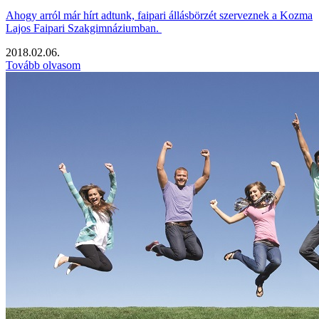
Ahogy arról már hírt adtunk, faipari állásbörzét szerveznek a Kozma
Lajos Faipari Szakgimnáziumban.
2018.02.06.
Tovább olvasom