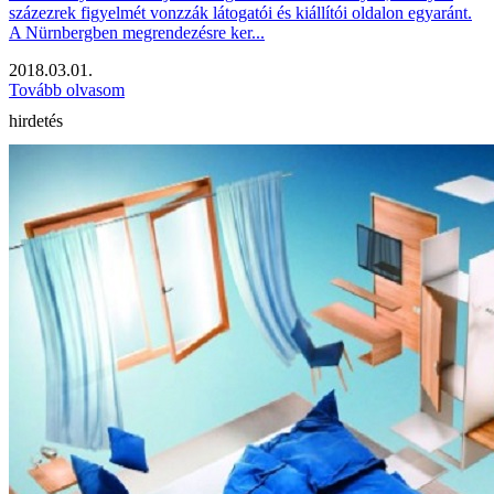
százezrek figyelmét vonzzák látogatói és kiállítói oldalon egyaránt.
A Nürnbergben megrendezésre ker...
2018.03.01.
Tovább olvasom
hirdetés