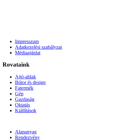
Impresszum
Adatkezelési szabályzat
Médiaajánlat
Rovataink
Ajtó-ablak
Bútor és design
Fatermék
Gép
Gazdaság
Oktatás
Kiállítások
Alapanyag
Rendezvény