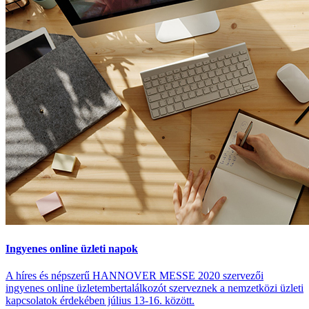
Ingyenes online üzleti napok
A híres és népszerű HANNOVER MESSE 2020 szervezői
ingyenes online üzletembertalálkozót szerveznek a nemzetközi üzleti
kapcsolatok érdekében július 13-16. között.