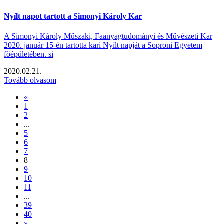
Nyílt napot tartott a Simonyi Károly Kar
A Simonyi Károly Műszaki, Faanyagtudományi és Művészeti Kar
2020. január 15-én tartotta kari Nyílt napját a Soproni Egyetem
főépületében. si
2020.02.21.
Tovább olvasom
«
1
2
...
5
6
7
8
9
10
11
...
39
40
»