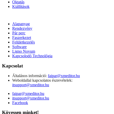
Oktatás
Kiállítások
Alapanyag
Rendezvény
Pár perc
Faszerkezet
Felületkezelés
Software
Ligno Novum
Kapcsolodó Technológia
Kapcsolat
Általános információ:
faipar@xmeditor.hu
Weboldallal kapcsolatos észrevételek:
itsupport@xmeditor.hu
faipar@xmeditor.hu
itsupport@xmeditor.hu
Facebook
Kövessen minket!