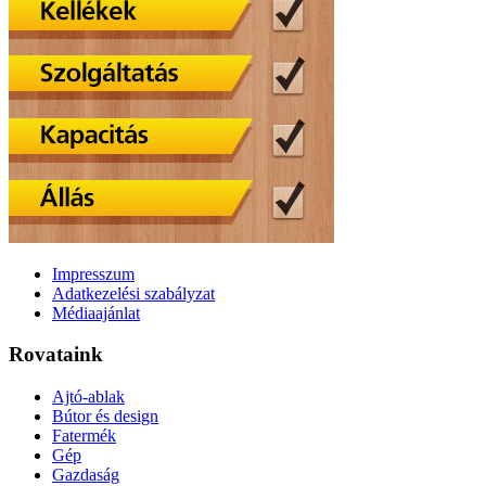
Impresszum
Adatkezelési szabályzat
Médiaajánlat
Rovataink
Ajtó-ablak
Bútor és design
Fatermék
Gép
Gazdaság