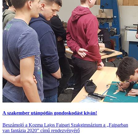
A szakember utánpótlás gondoskodást kíván!
Beszámoló a Kozma Lajos Faipari Szakgimnázium a „Faiparban
van fantázia 2020” című rendezvényérő