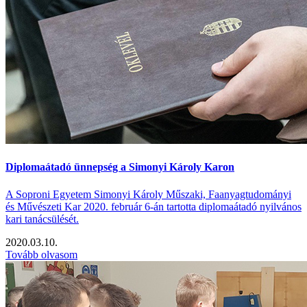
Diplomaátadó ünnepség a Simonyi Károly Karon
A Soproni Egyetem Simonyi Károly Műszaki, Faanyagtudományi
és Művészeti Kar 2020. február 6-án tartotta diplomaátadó nyilvános
kari tanácsülését.
2020.03.10.
Tovább olvasom