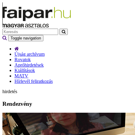
Toggle navigation
Újság archívum
Rovatok
Apróhirdetések
Kiállítások
MATV
Hírlevél feliratkozás
hirdetés
Rendezvény