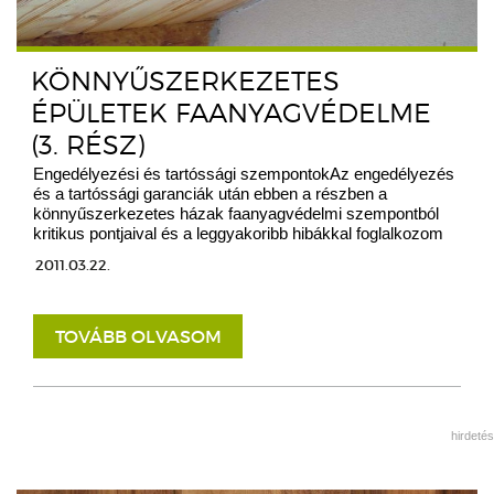
KÖNNYŰSZERKEZETES
ÉPÜLETEK FAANYAGVÉDELME
(3. RÉSZ)
Engedélyezési és tartóssági szempontokAz engedélyezés
és a tartóssági garanciák után ebben a részben a
könnyűszerkezetes házak faanyagvédelmi szempontból
kritikus pontjaival és a leggyakoribb hibákkal foglalkozom
2011.03.22.
TOVÁBB OLVASOM
hirdetés