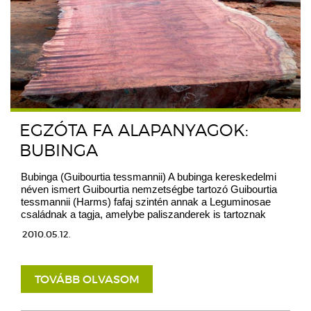
EGZÓTA FA ALAPANYAGOK:
BUBINGA
Bubinga (Guibourtia tessmannii) A bubinga kereskedelmi
néven ismert Guibourtia nemzetségbe tartozó Guibourtia
tessmannii (Harms) fafaj szintén annak a Leguminosae
családnak a tagja, amelybe paliszanderek is tartoznak
2010.05.12.
TOVÁBB OLVASOM