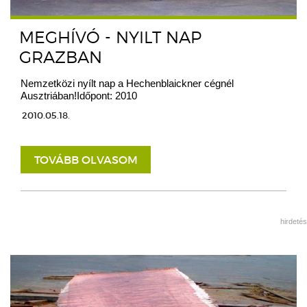
MEGHÍVÓ - NYILT NAP
GRAZBAN
Nemzetközi nyílt nap a Hechenblaickner cégnél
Ausztriában!Időpont: 2010
2010.05.18.
TOVÁBB OLVASOM
hirdetés