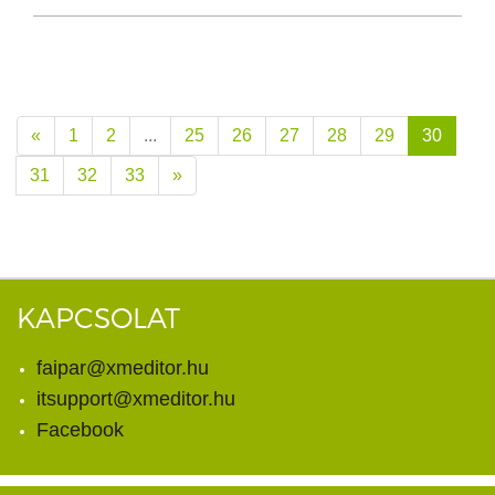
«
1
2
...
25
26
27
28
29
30
31
32
33
»
KAPCSOLAT
faipar@xmeditor.hu
itsupport@xmeditor.hu
Facebook