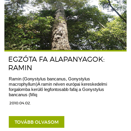
EGZÓTA FA ALAPANYAGOK:
RAMIN
Ramin (Gonystylus bancanus, Gonystylus
macrophyllum)A ramin néven európai kereskedelmi
forgalomba kerülő legfontosabb fafaj a Gonystylus
bancanus (Miq
2010.04.02.
TOVÁBB OLVASOM