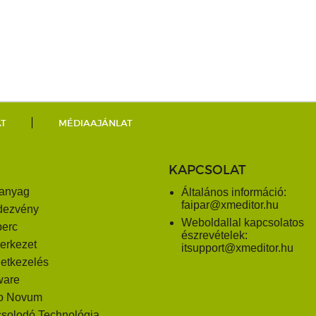
AT
MÉDIAAJÁNLAT
KAPCSOLAT
anyag
Általános információ:
faipar@xmeditor.hu
dezvény
Weboldallal kapcsolatos
perc
észrevételek:
erkezet
itsupport@xmeditor.hu
letkezelés
ware
o Novum
solodó Technológia