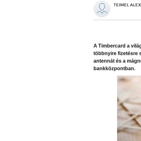
TEIMEL ALE
A Timbercard a vilá
többnyire fizetésre 
antennát és a mágne
bankközpontban.