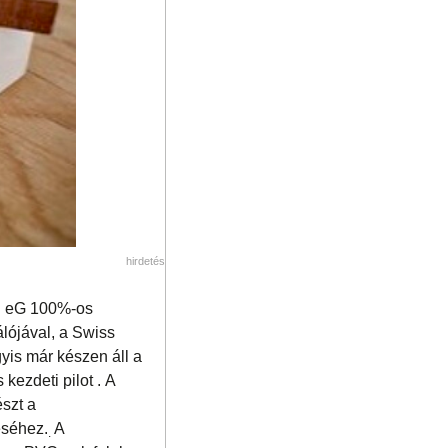
hirdetés
on eG 100%-os
álójával, a Swiss
yis már készen áll a
kezdeti pilot . A
szt a
éséhez.
A
.