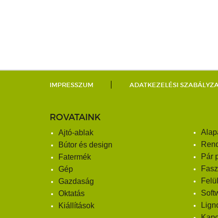
IMPRESSZUM
ADATKEZELÉSI SZABÁLYZ
ROVATAINK
Alap
Ajtó-ablak
Ren
Bútor és design
Pár 
Fatermék
Fasz
Gép
Felü
Gazdaság
Soft
Oktatás
Lign
Kiállítások
Kapc