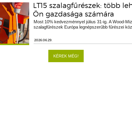
LT15 szalagfűrészek: több le
Ön gazdasága számára
Most 10% kedvezménnyel július 31-ig. A Wood-Miz
szalagfűrészek Európa legnépszerűbb fűrészei köz
2026.06.29.
KÉREK MÉG!