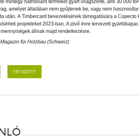
nte mintegy hatmilliárd terméket gyárt világszerte, ami 30 000 t
g, amelyet általában nem gyűjtenek be, vagy nem hasznosítana
rta után. A Timbercard bevezetésének támogatására a Copecto k
sérleti projekteket 2023-ban. A jövő évre tervezett gyártókapac
mennyiségek állnak majd rendelkezésre.
 Magazin für Holzbau (Schweiz)
TETSZETT!
ÁNLÓ