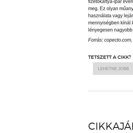
fizetőkártya-ipar éve
meg. Ez olyan műanya
használata vagy lejá
mennyiségben kínál kí
lényegesen nagyobb 
Forrás: copecto.com,
TETSZETT A CIKK?
LEHETNE JOBB
CIKKAJ