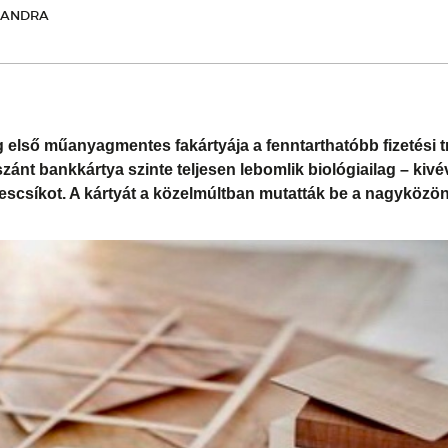
XANDRA
g első műanyagmentes fakártyája a fenntarthatóbb fizetési 
szánt bankkártya szinte teljesen lebomlik biológiailag – kivé
scsíkot. A kártyát a közelmúltban mutatták be a nagyközön