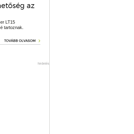
hetőség az
er LT15
é tartoznak.
TOVÁBB OLVASOM
hirdetés