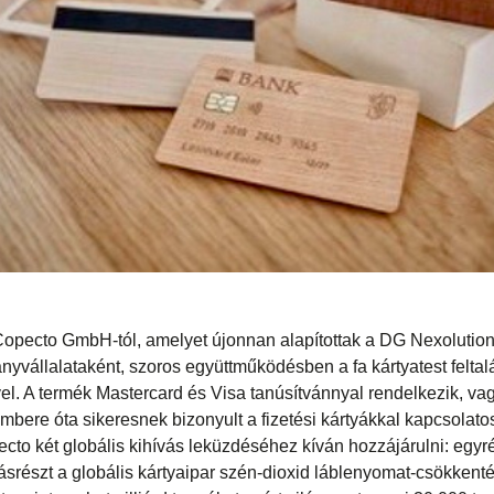
Copecto GmbH-tól, amelyet újonnan alapítottak a DG Nexoluti
nyvállalataként, szoros együttműködésben a fa kártyatest feltal
l. A termék Mastercard és Visa tanúsítvánnyal rendelkezik, vag
mbere óta sikeresnek bizonyult a fizetési kártyákkal kapcsolatos 
cto két globális kihívás leküzdéséhez kíván hozzájárulni: egyré
részt a globális kártyaipar szén-dioxid láblenyomat-csökkent