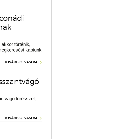
oconádi
ának
akkor történik,
 megkeresést kaptunk
TOVÁBB OLVASOM
osszantvágó
ntvágó fűrésszel,
TOVÁBB OLVASOM