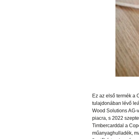
Ez az első termék a 
tulajdonában lévő leá
Wood Solutions AG-ve
piacra, s 2022 szepte
Timbercarddal a Cope
műanyaghulladék, más