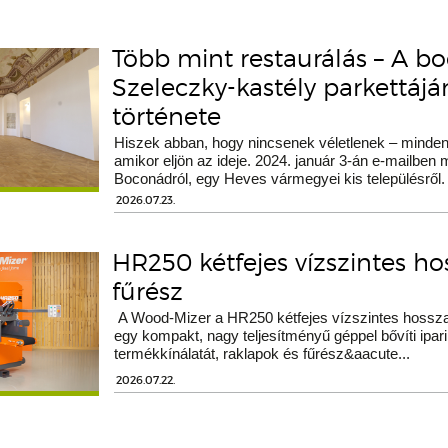
Több mint restaurálás – A b
Szeleczky-kastély parkettáj
története
Hiszek abban, hogy nincsenek véletlenek – minden 
amikor eljön az ideje. 2024. január 3-án e-mailben
Boconádról, egy Heves vármegyei kis településről.
2026.07.23.
HR250 kétfejes vízszintes h
fűrész
A Wood-Mizer a HR250 kétfejes vízszintes hossza
egy kompakt, nagy teljesítményű géppel bővíti ipari
termékkínálatát, raklapok és fűrész&aacute...
2026.07.22.