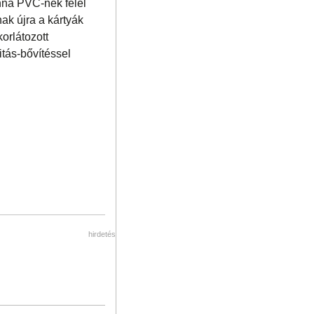
onna PVC-nek felel
k újra a kártyák
orlátozott
itás-bővítéssel
hirdetés