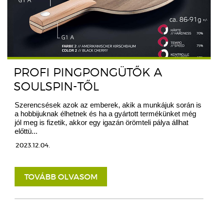
PROFI PINGPONGÜTŐK A
SOULSPIN-TŐL
Szerencsések azok az emberek, akik a munkájuk során is
a hobbijuknak élhetnek és ha a gyártott termékünket még
jól meg is fizetik, akkor egy igazán örömteli pálya állhat
előttü...
2023.12.04.
TOVÁBB OLVASOM