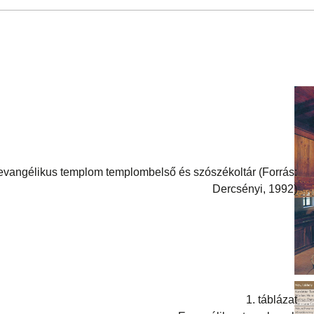
 evangélikus templom templombelső és szószékoltár (Forrás:
Dercsényi, 1992)
1. táblázat