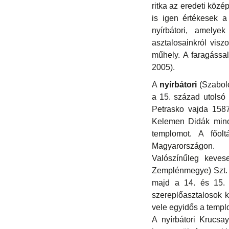
ritka az eredeti közé
is igen értékesek a
nyírbátori, amely
asztalosainkról visz
műhely. A faragással
2005).
A
nyírbátori
(Szabolc
a 15. század utolsó
Petrasko vajda 1587
Kelemen Didák minor
templomot. A főolt
Magyarországon.
Valószínűleg keves
Zemplénmegye) Szt. 
majd a 14. és 15. s
szereplőasztalosok k
vele egyidős a temp
A nyírbátori Krucsay