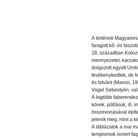
A történeti Magyarors
faragott kő- és faszo
18. században Kolozs
mennyezetet, karzato
dolgozott együtt Uml
tevékenykedtek, de Me
és Istvánt (Marosi, 1
Vogel Sebestyén, val
A legtöbb faberendez
kövek, pótlásuk, ill.
összevonásával épít
jelenik meg, mint a k
A táblázatok a mai ma
templomok ismert fai