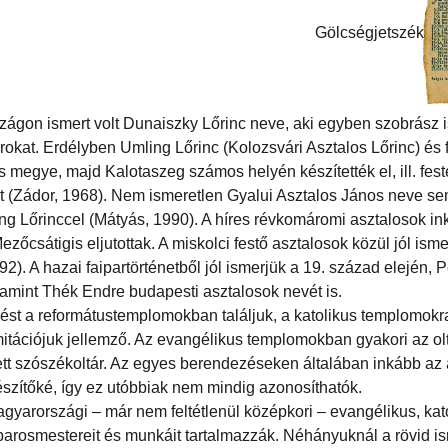
Gölcségjetszék
zágon ismert volt Dunaiszky Lőrinc neve, aki egyben szobrász i
brokat. Erdélyben Umling Lőrinc (Kolozsvári Asztalos Lőrinc) és f
 megye, majd Kalotaszeg számos helyén készítették el, ill. fest
t (Zádor, 1968). Nem ismeretlen Gyalui Asztalos János neve sem
ing Lőrinccel (Mátyás, 1990). A híres révkomáromi asztalosok i
zőcsátigis eljutottak. A miskolci festő asztalosok közül jól isme
992). A hazai faipartörténetből jól ismerjük a 19. század elején,
amint Thék Endre budapesti asztalosok nevét is.
ést a reformátustemplomokban találjuk, a katolikus templomok
 imitációjuk jellemző. Az evangélikus templomokban gyakori az ol
ett szószékoltár. Az egyes berendezéseken általában inkább 
észítőké, így ez utóbbiak nem mindig azonosíthatók.
gyarországi – már nem feltétlenül középkori – evangélikus, kat
parosmestereit és munkáit tartalmazzák. Néhányuknál a rövid i