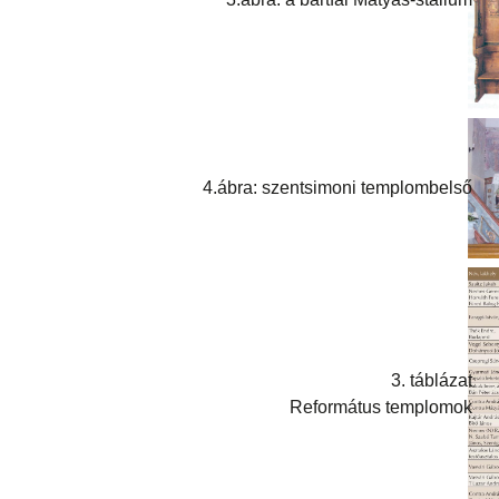
4.ábra: szentsimoni templombelső
3. táblázat
Református templomok