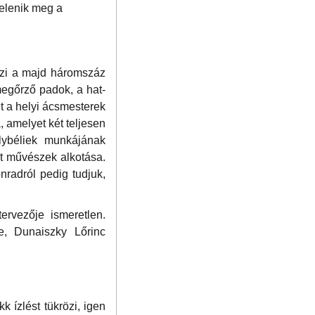
jelenik meg a
zi a majd háromszáz
megőrző padok, a hat-
t a helyi ácsmesterek
, amelyet két teljesen
elybéliek munkájának
et művészek alkotása.
nradról pedig tudjuk,
rvezője ismeretlen.
ze, Dunaiszky Lőrinc
 ízlést tükrözi, igen