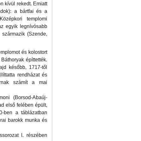
n kívül rekedt. Emiatt
dok): a bártfai és a
Középkori templomi
 az egyik legnívósabb
en származik (Szende,
mplomot és kolostort
áthoryak építtették.
ajd később, 1717-től
íttatta rendházat és
tárnak számít a mai
moni (Borsod-Abaúj-
 első felében épült,
50-ben a táblázatban
korai barokk munka és
ássorozat I. részében