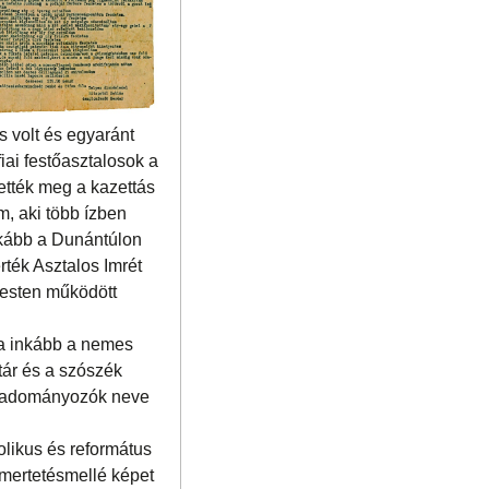
s volt és egyaránt
iai festőasztalosok a
ették meg a kazettás
, aki több ízben
nkább a Dunántúlon
rték Asztalos Imrét
 Pesten működött
ra inkább a nemes
tár és a szószék
az adományozók neve
olikus és református
smertetésmellé képet