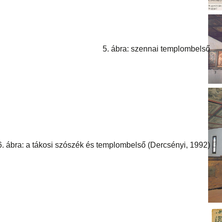
5. ábra: szennai templombelső
6. ábra: a tákosi szószék és templombelső (Dercsényi, 1992)