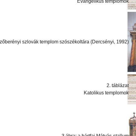
Evangélikus templomok
ezőberényi szlovák templom szószékoltára (Dercsényi, 1992)
2. táblázat
Katolikus templomok
3.ábra: a bártfai Mátyás-stallum