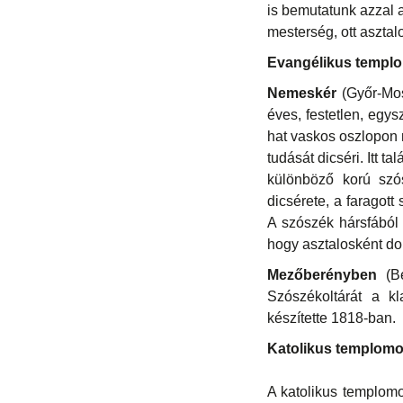
is bemutatunk azzal 
mesterség, ott asztal
Evangélikus templo
Nemeskér
(Győr-Mos
éves, festetlen, egy
hat vaskos oszlopon 
tudását dicséri. Itt 
különböző korú szós
dicsérete, a faragot
A szószék hársfából 
hogy asztalosként dol
Mezőberényben
(Bé
Szószékoltárát a kl
készítette 1818-ban.
Katolikus templom
A katolikus templomo