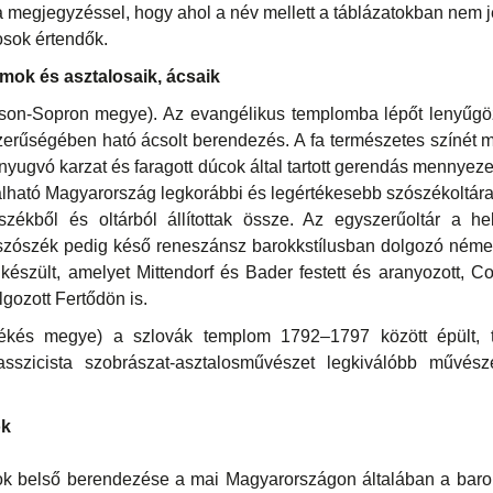
a megjegyzéssel, hogy ahol a név mellett a táblázatokban nem 
osok értendők.
mok és asztalosaik, ácsaik
on-Sopron megye). Az evangélikus templomba lépőt lenyűgö
szerűségében ható ácsolt berendezés. A fa természetes színét 
nyugvó karzat és faragott dúcok által tartott gerendás mennyeze
található Magyarország legkorábbi és legértékesebb szószékoltára
zékből és oltárból állítottak össze. Az egyszerűoltár a h
t szószék pedig késő reneszánsz barokkstílusban dolgozó ném
készült, amelyet Mittendorf és Bader festett és aranyozott, Co
gozott Fertődön is.
kés megye) a szlovák templom 1792–1797 között épült, te
asszicista szobrászat-asztalosművészet legkiválóbb művés
ok
k belső berendezése a mai Magyarországon általában a barokk