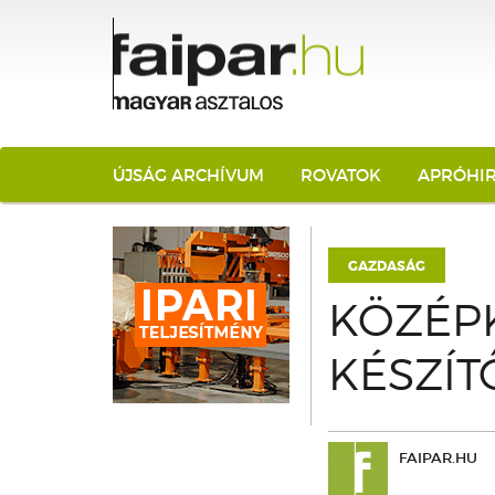
ÚJSÁG ARCHÍVUM
ROVATOK
APRÓHI
GAZDASÁG
KÖZÉP
KÉSZÍTŐ
FAIPAR.HU