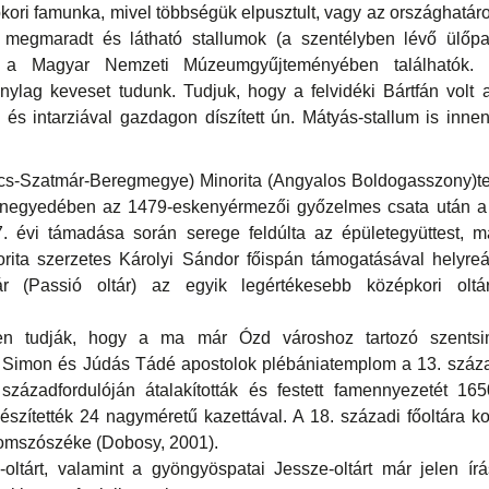
pkori famunka, mivel többségük elpusztult, vagy az országhatáro
 megmaradt és látható stallumok (a szentélyben lévő ülőpa
ek a Magyar Nemzeti Múzeumgyűjteményében találhatók. 
onylag keveset tudunk. Tudjuk, hogy a felvidéki Bártfán volt
 és intarziával gazdagon díszített ún. Mátyás-stallum is inn
s-Szatmár-Beregmegye) Minorita (Angyalos Boldogasszony)te
 negyedében az 1479-eskenyérmezői győzelmes csata után a B
. évi támadása során serege feldúlta az épületegyüttest, m
ita szerzetes Károlyi Sándor főispán támogatásával helyreáll
ár (Passió oltár) az egyik legértékesebb középkori ol
en tudják, hogy a ma már Ózd városhoz tartozó szentsi
Simon és Júdás Tádé apostolok plébániatemplom a 13. század
zázadfordulóján átalakították és festett famennyezetét 16
észítették 24 nagyméretű kazettával. A 18. századi főoltára 
lomszószéke (Dobosy, 2001).
-oltárt, valamint a gyöngyöspatai Jessze-oltárt már jelen ír