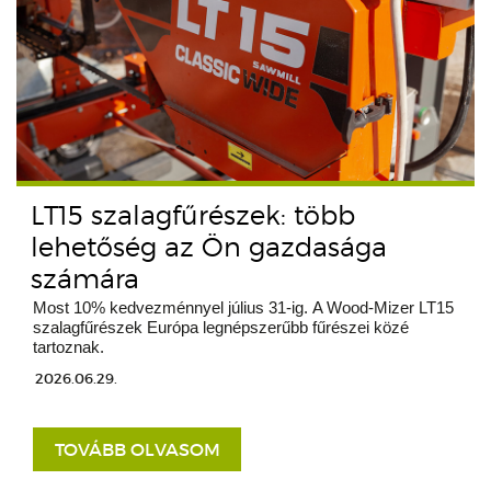
LT15 szalagfűrészek: több
lehetőség az Ön gazdasága
számára
Most 10% kedvezménnyel július 31-ig. A Wood-Mizer LT15
szalagfűrészek Európa legnépszerűbb fűrészei közé
tartoznak.
2026.06.29.
TOVÁBB OLVASOM