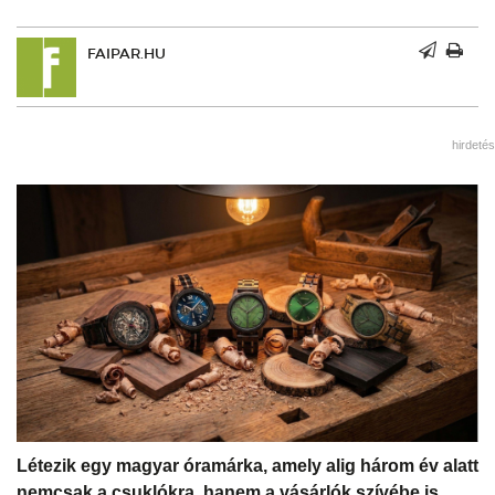
FAIPAR.HU
hirdetés
Létezik egy magyar óramárka, amely alig három év alatt
nemcsak a csuklókra, hanem a vásárlók szívébe is