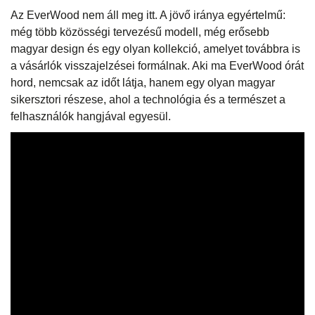
Az EverWood nem áll meg itt. A jövő iránya egyértelmű:
még több közösségi tervezésű modell, még erősebb
magyar design és egy olyan kollekció, amelyet továbbra is
a vásárlók visszajelzései formálnak. Aki ma EverWood órát
hord, nemcsak az időt látja, hanem egy olyan magyar
sikersztori részese, ahol a technológia és a természet a
felhasználók hangjával egyesül.