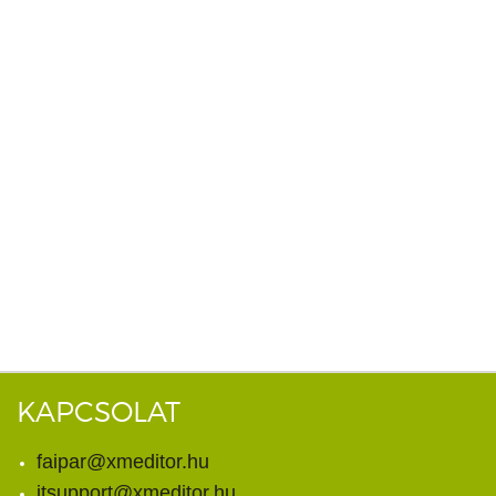
KAPCSOLAT
faipar@xmeditor.hu
itsupport@xmeditor.hu