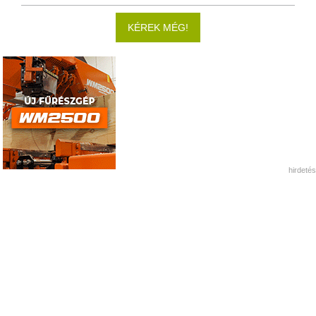
KÉREK MÉG!
hirdetés