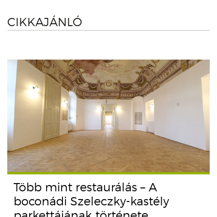
CIKKAJÁNLÓ
Több mint restaurálás – A
boconádi Szeleczky-kastély
parkettájának története