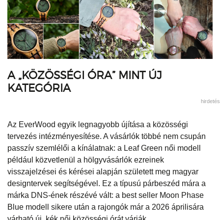
A „KÖZÖSSÉGI ÓRA” MINT ÚJ
KATEGÓRIA
hirdetés
Az EverWood egyik legnagyobb újítása a közösségi
tervezés intézményesítése. A vásárlók többé nem csupán
passzív szemlélői a kínálatnak: a Leaf Green női modell
például közvetlenül a hölgyvásárlók ezreinek
visszajelzései és kérései alapján született meg magyar
designtervek segítségével. Ez a típusú párbeszéd mára a
márka DNS-ének részévé vált: a best seller Moon Phase
Blue modell sikere után a rajongók már a 2026 áprilisára
várható új, kék női közösségi órát várják.