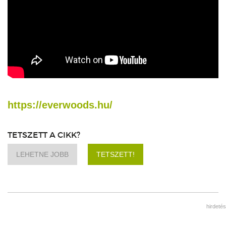
https://everwoods.hu/
TETSZETT A CIKK?
LEHETNE JOBB
TETSZETT!
hirdetés