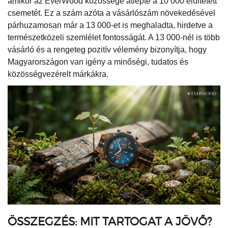
amikor az EverWood közössége átlépte a 10 000 elültetett
csemetét. Ez a szám azóta a vásárlószám növekedésével
párhuzamosan már a 13 000-et is meghaladta, hirdetve a
természetközeli szemlélet fontosságát. A 13 000-nél is több
vásárló és a rengeteg pozitív vélemény bizonyítja, hogy
Magyarországon van igény a minőségi, tudatos és
közösségvezérelt márkákra.
ÖSSZEGZÉS: MIT TARTOGAT A JÖVŐ?