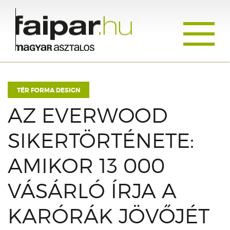
Toggle
navigati
TÉR FORMA DESIGN
AZ EVERWOOD
SIKERTÖRTÉNETE:
AMIKOR 13 000
VÁSÁRLÓ ÍRJA A
KARÓRÁK JÖVŐJÉT