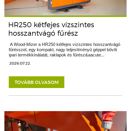
HR250 kétfejes vízszintes
hosszantvágó fűrész
A Wood-Mizer a HR250 kétfejes vízszintes hosszantvágó
fűrésszel, egy kompakt, nagy teljesítményű géppel bővíti
ipari termékkínálatát, raklapok és fűrész&aacute...
2026.07.22.
TOVÁBB OLVASOM