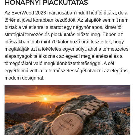
HÓNAPNYI PIACKUTATÁS
Az EverWood 2023 márciusában indult hódító útjára, de a
történet jóval korábban kezdődött. Az alapítók semmit nem
bíztak a véletlenre: a startot egy négyhónapos, kimerítő
stratégiai tervezés és piackutatás előzte meg. Ebben az
időszakban több mint 70 különböző órát teszteltek, hogy
megtalálják azt a tökéletes egyensúlyt, ahol a természetes
alapanyagok találkoznak az egyedi megjelenéssel és a
tömegóráktól való megkülönböztethetőséggel. A cél
egyértelmű volt: a fa természetességét ötvözni az elegáns,
modern designnal.