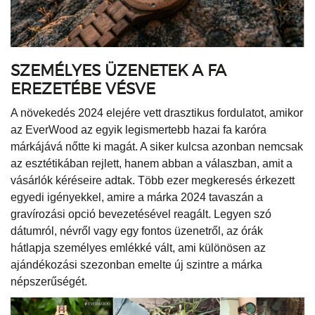
SZEMÉLYES ÜZENETEK A FA
EREZETÉBE VÉSVE
A növekedés 2024 elejére vett drasztikus fordulatot, amikor
az EverWood az egyik legismertebb hazai fa karóra
márkájává nőtte ki magát. A siker kulcsa azonban nemcsak
az esztétikában rejlett, hanem abban a válaszban, amit a
vásárlók kéréseire adtak. Több ezer megkeresés érkezett
egyedi igényekkel, amire a márka 2024 tavaszán a
gravírozási opció bevezetésével reagált. Legyen szó
dátumról, névről vagy egy fontos üzenetről, az órák
hátlapja személyes emlékké vált, ami különösen az
ajándékozási szezonban emelte új szintre a márka
népszerűségét.