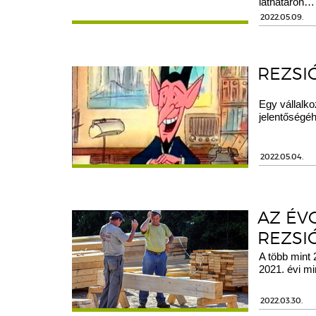
láthatáron…
2022.05.09.
REZSI
Egy vállalk
jelentőségé
2022.05.04.
AZ ÉVO
REZSI
A több mint 
2021. évi mi
2022.03.30.