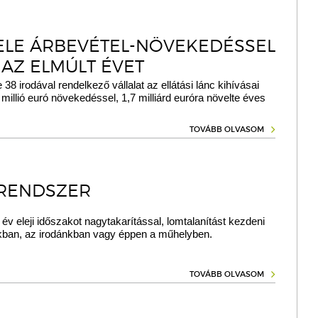
ELE ÁRBEVÉTEL-NÖVEKEDÉSSEL
 AZ ELMÚLT ÉVET
 38 irodával rendelkező vállalat az ellátási lánc kihívásai
 millió euró növekedéssel, 1,7 milliárd euróra növelte éves
TOVÁBB OLVASOM
 RENDSZER
v eleji időszakot nagytakarítással, lomtalanítást kezdeni
kban, az irodánkban vagy éppen a műhelyben.
TOVÁBB OLVASOM