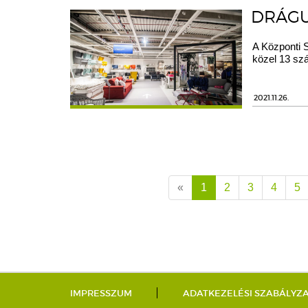
DRÁGU
A Központi St
közel 13 sz
2021.11.26.
«
1
2
3
4
5
IMPRESSZUM
ADATKEZELÉSI SZABÁLYZ