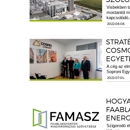
Visbekben ta
mostantól m
kapcsolódó..
2022.08.08.
STRAT
COSMO
EGYET
A cég az elm
Soproni Eg
2022.07.04.
HOGYA
FAABL
ENERG
Szigorodó e