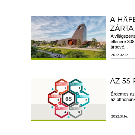
A HÄF
ZÁRTA
A világszerte
ellenére 308
árbevé...
2022.02.22.
AZ 5S
Érdemes az é
az otthonun
2022.01.14.