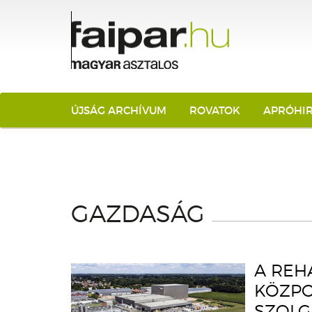
ÚJSÁG ARCHÍVUM
ROVATOK
APRÓHI
GAZDASÁG
A REH
KÖZPO
SZOLG