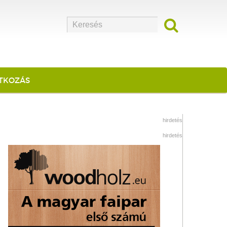
ATKOZÁS
hirdetés
hirdetés