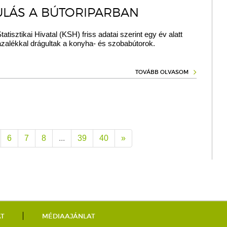
LÁS A BÚTORIPARBAN
atisztikai Hivatal (KSH) friss adatai szerint egy év alatt
ázalékkal drágultak a konyha- és szobabútorok.
TOVÁBB OLVASOM
6
7
8
...
39
40
»
AT
MÉDIAAJÁNLAT