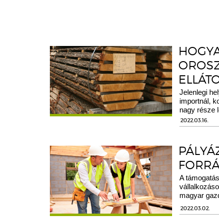
HOGYA
OROSZ
ELLÁT
Jelenlegi h
importnál, k
nagy része l
2022.03.16.
PÁLYÁ
FORR
A támogatás
vállalkozáso
magyar gaz
2022.03.02.