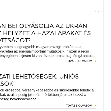
hirdetés
N BEFOLYÁSOLJA AZ UKRÁN-
 HELYZET A HAZAI ÁRAKAT ÉS
OTTSÁGOT?
elyzetben a legnagyobb magyarországi probléma az
onkrétan az energiaimportnál mutatkozik, hiszen a régió
ényegében teljesen ki van téve az orosz olaj- és g&aacut...
TOVÁBB OLVASOM
ZATI LEHETŐSÉGEK, UNIÓS
ÁSOK
ok erősebbé, versenyképesebbé és sikeresebbé tehetik a
kat, ezáltal pedig jelentős mértékben járulnak hozzá a
daság növekedés&eacu...
TOVÁBB OLVASOM