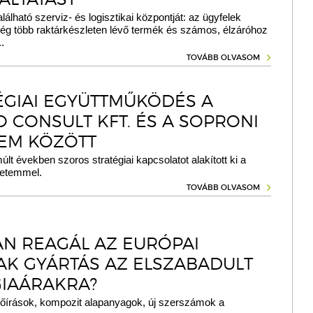
lálható szerviz- és logisztikai központját: az ügyfelek
ég több raktárkészleten lévő termék és számos, élzáróhoz
.
TOVÁBB OLVASOM
ÉGIAI EGYÜTTMŰKÖDÉS A
 CONSULT KFT. ÉS A SOPRONI
EM KÖZÖTT
últ években szoros stratégiai kapcsolatot alakított ki a
yetemmel.
TOVÁBB OLVASOM
N REAGÁL AZ EURÓPAI
AK GYÁRTÁS AZ ELSZABADULT
IAÁRAKRA?
lőírások, kompozit alapanyagok, új szerszámok a