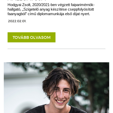
Hodgyai Zsolt, 2020/2021-ben végzett faiparimérnök-
hallgató, „Szigetelő anyag készítése cseppfolyósított
faanyagból” című diplomamunkája első díjat nyert.
2022.02.01.
TOVÁBB OLVASOM