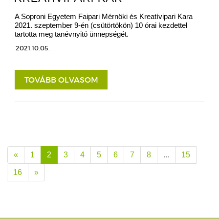
A Soproni Egyetem Faipari Mérnöki és Kreatívipari Kara
2021. szeptember 9-én (csütörtökön) 10 órai kezdettel
tartotta meg tanévnyitó ünnepségét.
2021.10.05.
TOVÁBB OLVASOM
«
1
2
3
4
5
6
7
8
...
15
16
»