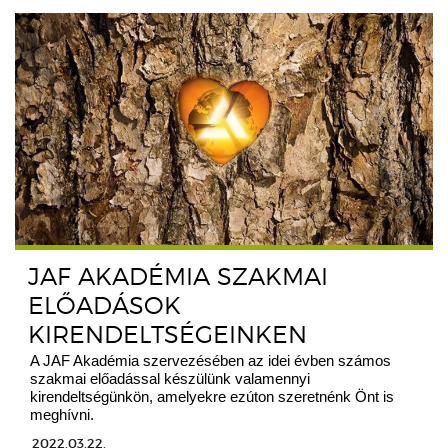
JAF AKADÉMIA SZAKMAI
ELŐADÁSOK
KIRENDELTSÉGEINKEN
A JAF Akadémia szervezésében az idei évben számos
szakmai előadással készülünk valamennyi
kirendeltségünkön, amelyekre ezúton szeretnénk Önt is
meghívni.
2022.03.22.