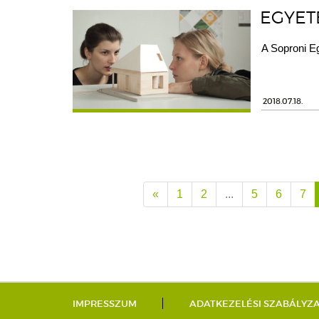
EGYETE
A Soproni Eg
2018.07.18.
«
1
2
...
5
6
7
IMPRESSZUM
ADATKEZELÉSI SZABÁLYZ