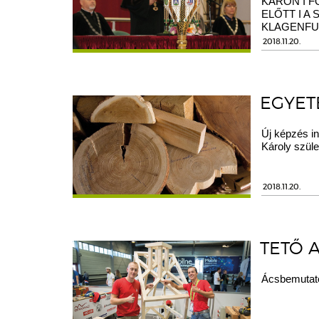
KARON I F
ELŐTT I A
KLAGENFU
2018.11.20.
EGYET
Új képzés in
Károly szüle
2018.11.20.
TETŐ 
Ácsbemutató