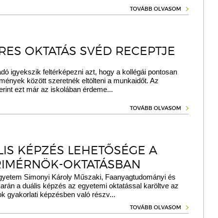
TOVÁBB OLVASOM
ERES OKTATÁS SVÉD RECEPTJE
 igyekszik feltérképezni azt, hogy a kollégái pontosan
mények között szeretnék eltölteni a munkaidőt. Az
rint ezt már az iskolában érdeme...
TOVÁBB OLVASOM
LIS KÉPZÉS LEHETŐSÉGE A
RIMÉRNÖK-OKTATÁSBAN
gyetem Simonyi Károly Műszaki, Faanyagtudományi és
arán a duális képzés az egyetemi oktatással karöltve az
tok gyakorlati képzésben való részv...
TOVÁBB OLVASOM