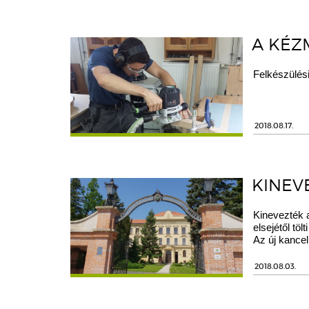
A KÉZ
Felkészülési
2018.08.17.
KINEV
Kinevezték 
elsejétől tö
Az új kancell
2018.08.03.