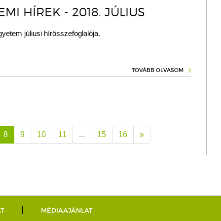
MI HÍREK - 2018. JÚLIUS
yetem júliusi hírösszefoglalója.
TOVÁBB OLVASOM
8
9
10
11
...
15
16
»
AT
MÉDIAAJÁNLAT