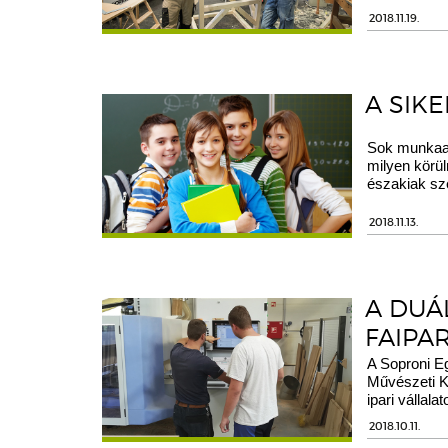
2018.11.19.
A SIK
Sok munkaadó
milyen körül
északiak sze
2018.11.13.
A DUÁ
FAIPA
A Soproni E
Művészeti K
ipari vállala
2018.10.11.