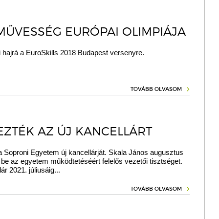
MŰVESSÉG EURÓPAI OLIMPIÁJA
 hajrá a EuroSkills 2018 Budapest versenyre.
TOVÁBB OLVASOM
EZTÉK AZ ÚJ KANCELLÁRT
a Soproni Egyetem új kancellárját. Skala János augusztus
lti be az egyetem működtetéséért felelős vezetői tisztséget.
ár 2021. júliusáig...
TOVÁBB OLVASOM