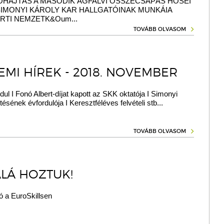
ŐHAJTÁS A MÁSODIK ÁGFALVI ÖSSZECSAPÁS HŐSEI
 SIMONYI KÁROLY KAR HALLGATÓINAK MUNKÁIA
RTI NEMZETK&Oum...
TOVÁBB OLVASOM
EMI HÍREK - 2018. NOVEMBER
dul I Fonó Albert-díjat kapott az SKK oktatója I Simonyi
tésének évfordulója I Keresztféléves felvételi stb...
TOVÁBB OLVASOM
ALÁ HOZTUK!
 a EuroSkillsen