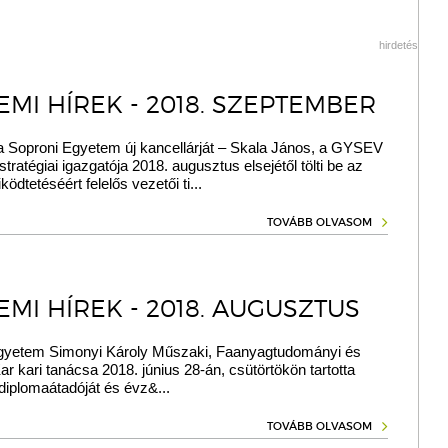
hirdetés
EMI HÍREK - 2018. SZEPTEMBER
a Soproni Egyetem új kancellárját – Skala János, a GYSEV
tratégiai igazgatója 2018. augusztus elsejétől tölti be az
dtetéséért felelős vezetői ti...
TOVÁBB OLVASOM
MI HÍREK - 2018. AUGUSZTUS
gyetem Simonyi Károly Műszaki, Faanyagtudományi és
r kari tanácsa 2018. június 28-án, csütörtökön tartotta
diplomaátadóját és évz&...
TOVÁBB OLVASOM