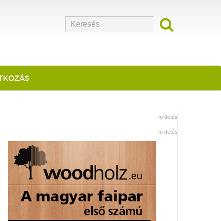
ATKOZÁS
hirdetés
hirdetés