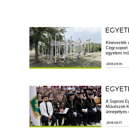
EGYET
Kinevezték 
Cégcsoport s
egyetem műkö
2018.09.19.
EGYETE
A Soproni E
Művészeti Ka
ünnepélyes 
2018.08.17.