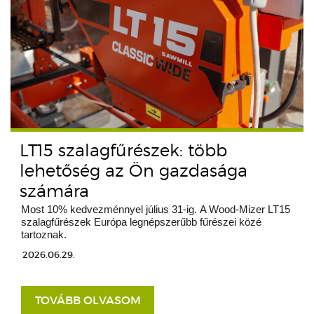
LT15 szalagfűrészek: több
lehetőség az Ön gazdasága
számára
Most 10% kedvezménnyel július 31-ig. A Wood-Mizer LT15
szalagfűrészek Európa legnépszerűbb fűrészei közé
tartoznak.
2026.06.29.
TOVÁBB OLVASOM