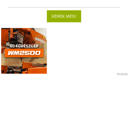
KÉREK MÉG!
hirdetés