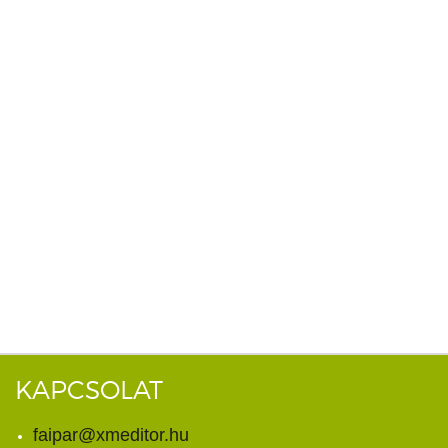
KAPCSOLAT
faipar@xmeditor.hu