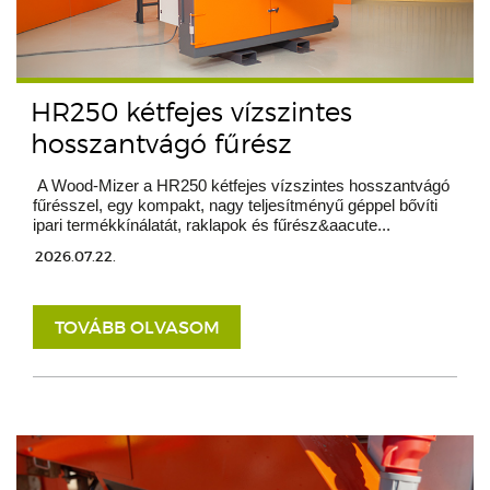
HR250 kétfejes vízszintes
hosszantvágó fűrész
A Wood-Mizer a HR250 kétfejes vízszintes hosszantvágó
fűrésszel, egy kompakt, nagy teljesítményű géppel bővíti
ipari termékkínálatát, raklapok és fűrész&aacute...
2026.07.22.
TOVÁBB OLVASOM