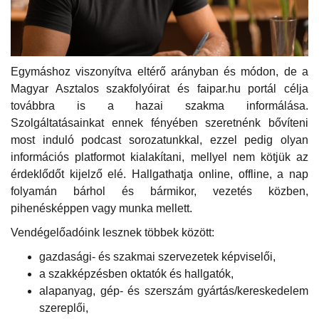
Egymáshoz viszonyítva eltérő arányban és módon, de a
Magyar Asztalos szakfolyóirat és faipar.hu portál célja
továbbra is a hazai szakma informálása.
Szolgáltatásainkat ennek fényében szeretnénk bővíteni
most induló podcast sorozatunkkal, ezzel pedig olyan
információs platformot kialakítani, mellyel nem kötjük az
érdeklődőt kijelző elé. Hallgathatja online, offline, a nap
folyamán bárhol és bármikor, vezetés közben,
pihenésképpen vagy munka mellett.
Vendégelőadóink lesznek többek között:
gazdasági- és szakmai szervezetek képviselői,
a szakképzésben oktatók és hallgatók,
alapanyag, gép- és szerszám gyártás/kereskedelem
szereplői,