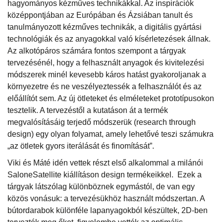
hagyományos kézműves technikákkal. Az inspirációk
középpontjában az Európában és Ázsiában tanult és
tanulmányozott kézműves technikák, a digitális gyártási
technológiák és az anyagokkal való kísérletezések állnak.
Az alkotópáros számára fontos szempont a tárgyak
tervezésénél, hogy a felhasznált anyagok és kivitelezési
módszerek minél kevesebb káros hatást gyakoroljanak a
környezetre és ne veszélyeztessék a felhasználót és az
előállítót sem. Az új ötleteket és elméleteket prototípusokon
tesztelik. A tervezéstől a kutatáson át a termék
megvalósításáig terjedő módszerük (research through
design) egy olyan folyamat, amely lehetővé teszi számukra
„az ötletek gyors iterálását és finomítását”.
Viki és Máté idén vettek részt első alkalommal a milánói
SaloneSatellite kiállításon design termékeikkel. Ezek a
tárgyak látszólag különböznek egymástól, de van egy
közös vonásuk: a tervezésükhöz használt módszertan. A
bútordarabok különféle lapanyagokból készültek, 2D-ben