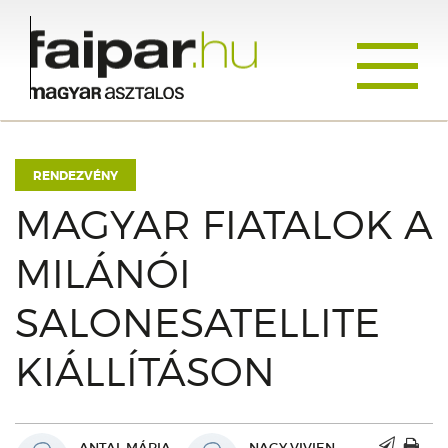
Toggle
navigati
RENDEZVÉNY
MAGYAR FIATALOK A
MILÁNÓI
SALONESATELLITE
KIÁLLÍTÁSON
ANTAL MÁRIA
NAGY VIVIEN