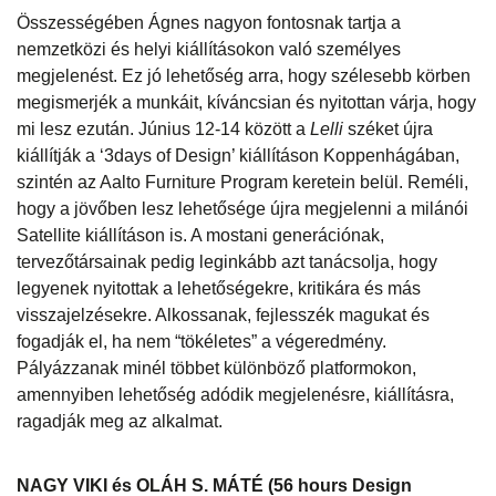
Összességében Ágnes nagyon fontosnak tartja a
nemzetközi és helyi kiállításokon való személyes
megjelenést. Ez jó lehetőség arra, hogy szélesebb körben
megismerjék a munkáit, kíváncsian és nyitottan várja, hogy
mi lesz ezután. Június 12-14 között a
Lelli
széket újra
kiállítják a ‘3days of Design’ kiállításon Koppenhágában,
szintén az Aalto Furniture Program keretein belül. Reméli,
hogy a jövőben lesz lehetősége újra megjelenni a milánói
Satellite kiállításon is. A mostani generációnak,
tervezőtársainak pedig leginkább azt tanácsolja, hogy
legyenek nyitottak a lehetőségekre, kritikára és más
visszajelzésekre. Alkossanak, fejlesszék magukat és
fogadják el, ha nem “tökéletes” a végeredmény.
Pályázzanak minél többet különböző platformokon,
amennyiben lehetőség adódik megjelenésre, kiállításra,
ragadják meg az alkalmat.
NAGY VIKI és OLÁH S. MÁTÉ (56 hours Design