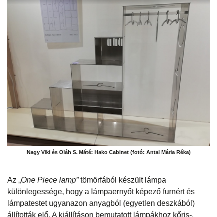
Nagy Viki és Oláh S. Máté: Hako Cabinet (fotó: Antal Mária Réka)
Az „
One Piece lamp”
tömörfából készült lámpa
különlegessége, hogy a lámpaernyőt képező furnért és
lámpatestet ugyanazon anyagból (egyetlen deszkából)
állították elő. A kiállításon bemutatott lámpákhoz kőris-,