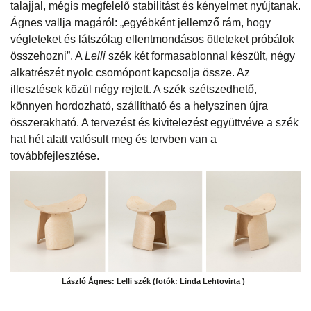
talajjal, mégis megfelelő stabilitást és kényelmet nyújtanak.
Ágnes vallja magáról: „egyébként jellemző rám, hogy
végleteket és látszólag ellentmondásos ötleteket próbálok
összehozni”. A
Lelli
szék két formasablonnal készült, négy
alkatrészét nyolc csomópont kapcsolja össze. Az
illesztések közül négy rejtett. A szék szétszedhető,
könnyen hordozható, szállítható és a helyszínen újra
összerakható. A tervezést és kivitelezést együttvéve a szék
hat hét alatt valósult meg és tervben van a
továbbfejlesztése.
László Ágnes: Lelli szék (fotók: Linda Lehtovirta )