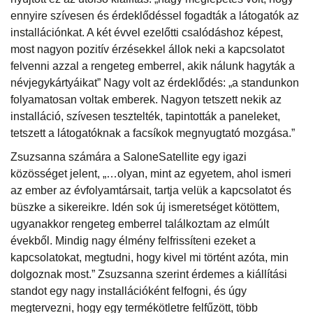
ennyire szívesen és érdeklődéssel fogadták a látogatók az
installációnkat. A két évvel ezelőtti csalódáshoz képest,
most nagyon pozitív érzésekkel állok neki a kapcsolatot
felvenni azzal a rengeteg emberrel, akik nálunk hagyták a
névjegykártyáikat” Nagy volt az érdeklődés: „a standunkon
folyamatosan voltak emberek. Nagyon tetszett nekik az
installáció, szívesen tesztelték, tapintották a paneleket,
tetszett a látogatóknak a facsíkok megnyugtató mozgása.”
Zsuzsanna számára a SaloneSatellite egy igazi
közösséget jelent, „…olyan, mint az egyetem, ahol ismeri
az ember az évfolyamtársait, tartja velük a kapcsolatot és
büszke a sikereikre. Idén sok új ismeretséget kötöttem,
ugyanakkor rengeteg emberrel találkoztam az elmúlt
évekből. Mindig nagy élmény felfrissíteni ezeket a
kapcsolatokat, megtudni, hogy kivel mi történt azóta, min
dolgoznak most.” Zsuzsanna szerint érdemes a kiállítási
standot egy nagy installációként felfogni, és úgy
megtervezni, hogy egy termékötletre felfűzött, több