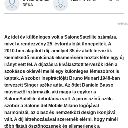
RÉKA
hirdetés
Az idei év különleges volt a SaloneSatellite számára,
mivel a rendezvény 25. évfordulóját ünnepelték. A
2010-ben alapított díj, amelyet 35 év alatti tervezők
kiemelkedő munkáinak elismerésére hoztak létre egy új
irányt vett fel. A díjazásra kiválasztott tervezők idén a
szokásos oklevél mellé egy különleges fémszobrot is
kaptak. A szobor inspirációját Bruno Munari 1948-ban
tervezett Singer széke adta. Az ötlet Daniele Basso
művésztől származik, aki maga is egykor a
SaloneSatellite debütánsa volt. A piros színű szék-
szobor a Salone del Mobile.Milano logójával
harmonizál, az olasz és nemzetközi design ikonjává
vált. A díj létrehozásával szeretnék elérni, hogy minél
több fiatalt ösztönözzenek és elismerjenek a