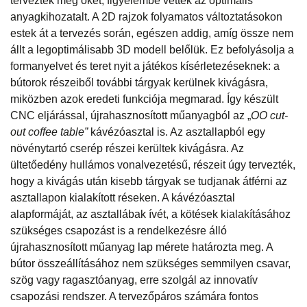
tervezték meg őket, figyelembe vették az optimális
anyagkihozatalt. A 2D rajzok folyamatos változtatásokon
estek át a tervezés során, egészen addig, amíg össze nem
állt a legoptimálisabb 3D modell belőlük. Ez befolyásolja a
formanyelvet és teret nyit a játékos kísérletezéseknek: a
bútorok részeiből további tárgyak kerülnek kivágásra,
miközben azok eredeti funkciója megmarad. Így készült
CNC eljárással, újrahasznosított műanyagból az „
OO cut-
out coffee table”
kávézóasztal is. Az asztallapból egy
növénytartó cserép részei kerültek kivágásra. Az
ültetőedény hullámos vonalvezetésű, részeit úgy tervezték,
hogy a kivágás után kisebb tárgyak se tudjanak átférni az
asztallapon kialakított réseken. A kávézóasztal
alapformáját, az asztallábak ívét, a kötések kialakításához
szükséges csapozást is a rendelkezésre álló
újrahasznosított műanyag lap mérete határozta meg. A
bútor összeállításához nem szükséges semmilyen csavar,
szög vagy ragasztóanyag, erre szolgál az innovatív
csapozási rendszer. A tervezőpáros számára fontos