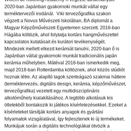
2020-ban Japánban gyakornoki munkát vállal egy
terméktervezői irodánál. Viki tervezőgrafika szakon
végzett a Novus Művészeti Iskolában, BA diplomát a
Magyar Képzőművészeti Egyetemen szerzett. 2016-ban
Hágába költözik, ahol folytatja kortárs hangművészettel
kapcsolatos kutatásait és kurátori tevékenységét.
Mindezek mellett elkezd kerámiát tanulni, 2020-ban ő is
Japánban vállal gyakornoki munkát tradicionális japán
kerámia műhelyben. Mátéval 2016-ban ismerkedik meg,
majd 2018-ban Rotterdamba költöznek, ahol közös stúdiót
hoznak létre. Az alapító tagok szerteágazó szakmai háttere
(terméktervezés, digitális design, kerámia, képzőművészet,
tervezőgrafika) vezetett egy multidiszciplináris
alkotóműhely kialakításához. A legtöbb alkotásuk kis
ötletekből bontakozik ki játékos kísérletezésekkel. Ezeket a
kísérleteket társítják kortárs anyagok és gyártási
folyamatok vizsgálatával, így fejlesztenek ki új termékeket.
Munkájuk során a digitális technológiákat ötvözik a