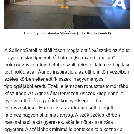
Aalto Egyetem standja Milánóban (fotó: Kerttu Lundell)
A SalloneSatellite kiállításon megjelent
Lelli
széke az Aalto
Egyetem standján volt látható, a „Form and function”
bútorkurzus keretein belül készült, rétegelt falemez hajlítási
technológiával. Ágnes inspirációja az otthoni környezetben
széles körben elterjedt “kisszék” hagyományos
tipológiájából eredt. Ezek jellemzően robusztus tömör fából
készülnek. Az Ágnes által tervezett kisszék kilép ebből a
nyelvezetből és egy újféle könnyedséget ad a
felhasználónak. Erre a célra az idompréselt rétegelt
falemez nagyon alkalmas anyag. A szék széles körben
használható, akár gyerekek, akár felnőttek számára
egyaránt. A széklábak minimális pontokon találkoznak a