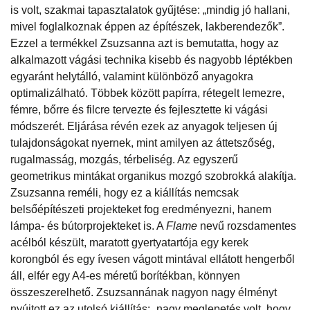
is volt, szakmai tapasztalatok gyűjtése: „mindig jó hallani,
mivel foglalkoznak éppen az építészek, lakberendezők”.
Ezzel a termékkel Zsuzsanna azt is bemutatta, hogy az
alkalmazott vágási technika kisebb és nagyobb léptékben
egyaránt helytálló, valamint különböző anyagokra
optimalizálható. Többek között papírra, rétegelt lemezre,
fémre, bőrre és filcre tervezte és fejlesztette ki vágási
módszerét. Eljárása révén ezek az anyagok teljesen új
tulajdonságokat nyernek, mint amilyen az áttetszőség,
rugalmasság, mozgás, térbeliség. Az egyszerű
geometrikus mintákat organikus mozgó szobrokká alakítja.
Zsuzsanna reméli, hogy ez a kiállítás nemcsak
belsőépítészeti projekteket fog eredményezni, hanem
lámpa- és bútorprojekteket is. A
Flame
nevű rozsdamentes
acélból készült, maratott gyertyatartója egy kerek
korongból és egy ívesen vágott mintával ellátott hengerből
áll, elfér egy A4-es méretű borítékban, könnyen
összeszerelhető. Zsuzsannának nagyon nagy élményt
nyújtott ez az utolsó kiállítás: „nagy meglepetés volt, hogy