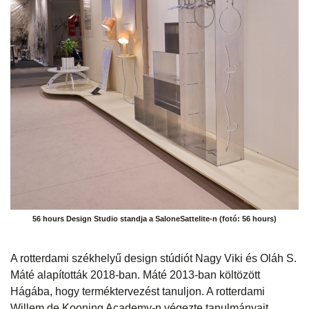
56 hours Design Studio standja a SaloneSattelite-n (fotó: 56 hours)
A rotterdami székhelyű design stúdiót Nagy Viki és Oláh S.
Máté alapították 2018-ban. Máté 2013-ban költözött
Hágába, hogy terméktervezést tanuljon. A rotterdami
Willem de Kooning Academy-n végezte tanulmányait.