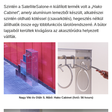
Szintén a SatelliteSalone-n kiállított termék volt a „
Hako
Cabinet”, amely
alumínium lemezből készült, alkatrészei
szintén oldható kötéssel (csavarkötés), hegesztés nélkül
állíthatók össze egy többfunkciós tárolórendszerré. A bútor
lapjaiból kerültek kivágásra az akasztórúdra helyezett
vállfák.
Nagy Viki és Oláh S. Máté: Hako Cabinet (fotó: 56 hours)