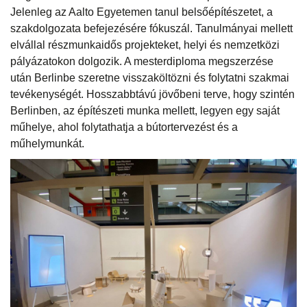
Jelenleg az Aalto Egyetemen tanul belsőépítészetet, a
szakdolgozata befejezésére fókuszál. Tanulmányai mellett
elvállal részmunkaidős projekteket, helyi és nemzetközi
pályázatokon dolgozik. A mesterdiploma megszerzése
után Berlinbe szeretne visszaköltözni és folytatni szakmai
tevékenységét. Hosszabbtávú jövőbeni terve, hogy szintén
Berlinben, az építészeti munka mellett, legyen egy saját
műhelye, ahol folytathatja a bútortervezést és a
műhelymunkát.