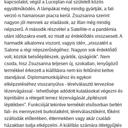
kapcsolatot, végül a Luceplan-nal született közös
együttműködés. A lámpákat még mindig gyártják, a fali
verzió is hamarosan piacra kerül. Zsuzsanna szerint
nagyon jól mennek az eladások, az
Illan
még mindig
népszerű. A második részvétel a Satellite-n a pandémia
utáni időszakra esett, ez miatt az érdeklődés visszaesett. A
harmadik alkalomra viszont, vagyis idén, „visszatért a
Salone a régi népszerűségéhez. Nagyon sok érdeklődő
volt, köztük belsőépítészek, gyártók, újságírók”. Nem
csoda, hisz Zsuzsanna teljesen új, szokatlan, lenyűgöző
termékkel érkezett a kiállításra nem kis feltűnést keltve
standjával. Diplomamunkájához és egykori
elképzeléséhez visszanyúlva - térelválasztó tervezése
lézervágással - lehetősége adódott kutatásokat végezni és
kipróbálni a rétegelt lemez lézervágását „építészeti
léptékben”. Funkcióját tekintve termékét elsősorban beltéri
fali- és mennyezeti burkolatként, térelválasztóként, főként
szállodák előterében, éttermekben vagy akár családi
házakban tudja elképzelni. A kiállítás számára ötletgyűjtés