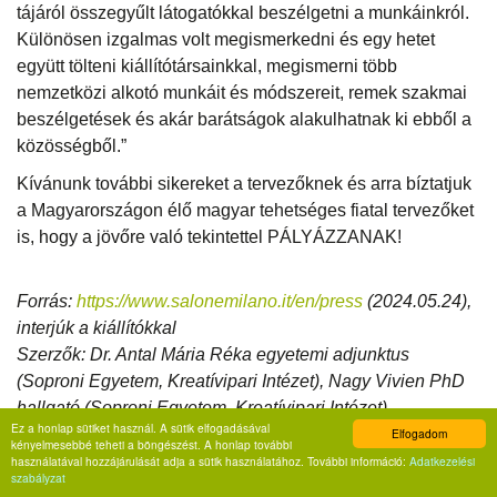
tájáról összegyűlt látogatókkal beszélgetni a munkáinkról.
Különösen izgalmas volt megismerkedni és egy hetet
együtt tölteni kiállítótársainkkal, megismerni több
nemzetközi alkotó munkáit és módszereit, remek szakmai
beszélgetések és akár barátságok alakulhatnak ki ebből a
közösségből.”
Kívánunk további sikereket a tervezőknek és arra bíztatjuk
a Magyarországon élő magyar tehetséges fiatal tervezőket
is, hogy a jövőre való tekintettel PÁLYÁZZANAK!
Forrás:
https://www.salonemilano.it/en/press
(2024.05.24),
interjúk a kiállítókkal
Szerzők: Dr. Antal Mária Réka egyetemi adjunktus
(Soproni Egyetem, Kreatívipari Intézet), Nagy Vivien PhD
hallgató (Soproni Egyetem, Kreatívipari Intézet)
Ez a honlap sütiket használ. A sütik elfogadásával
Elfogadom
kényelmesebbé teheti a böngészést. A honlap további
használatával hozzájárulását adja a sütik használatához. További információ:
Adatkezelési
TETSZETT A CIKK?
szabályzat