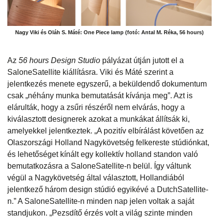
Nagy Viki és Oláh S. Máté: One Piece lamp (fotó: Antal M. Réka, 56 hours)
Az
56 hours Design Studio
pályázat útján jutott el a
SaloneSatellite kiállításra. Viki és Máté szerint a
jelentkezés menete egyszerű, a beküldendő dokumentum
csak „néhány munka bemutatását kívánja meg”. Azt is
elárulták, hogy a zsűri részéről nem elvárás, hogy a
kiválasztott designerek azokat a munkákat állítsák ki,
amelyekkel jelentkeztek. „A pozitív elbírálást követően az
Olaszországi Holland Nagykövetség felkereste stúdiónkat,
és lehetőséget kínált egy kollektív holland standon való
bemutatkozásra a SaloneSatellite-n belül. Így váltunk
végül a Nagykövetség által választott, Hollandiából
jelentkező három design stúdió egyikévé a DutchSatellite-
n.” A SaloneSatellite-n minden nap jelen voltak a saját
standjukon. „Pezsdítő érzés volt a világ szinte minden