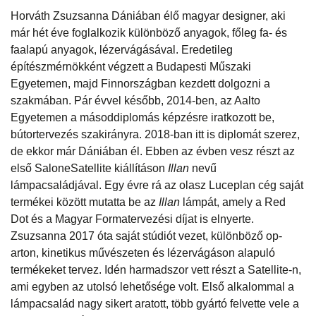
Horváth Zsuzsanna Dániában élő magyar designer, aki
már hét éve foglalkozik különböző anyagok, főleg fa- és
faalapú anyagok, lézervágásával. Eredetileg
építészmérnökként végzett a Budapesti Műszaki
Egyetemen, majd Finnországban kezdett dolgozni a
szakmában. Pár évvel később, 2014-ben, az Aalto
Egyetemen a másoddiplomás képzésre iratkozott be,
bútortervezés szakirányra. 2018-ban itt is diplomát szerez,
de ekkor már Dániában él. Ebben az évben vesz részt az
első SaloneSatellite kiállításon
Illan
nevű
lámpacsaládjával. Egy évre rá az olasz Luceplan cég saját
termékei között mutatta be az
Illan
lámpát, amely a Red
Dot és a Magyar Formatervezési díjat is elnyerte.
Zsuzsanna 2017 óta saját stúdiót vezet, különböző op-
arton, kinetikus művészeten és lézervágáson alapuló
termékeket tervez. Idén harmadszor vett részt a Satellite-n,
ami egyben az utolsó lehetősége volt. Első alkalommal a
lámpacsalád nagy sikert aratott, több gyártó felvette vele a