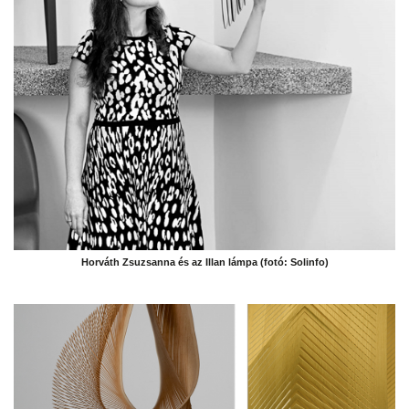
Horváth Zsuzsanna és az Illan lámpa (fotó: Solinfo)