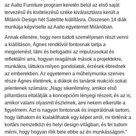
az Aalto Furniture program keretén belül az első saját
tervezésű és kivitelezésű széke kiválasztásra került a
Milánói Design hét Satellite kiállításra. Összesen 14 diák
munkája képviselte az Aalto egyetemet Milánóban.
Annak ellenére, hogy nem tudott személyesen részt venni
a kiállításon, Ágnes rendkívül fontosnak tartja a
megjelenést, látni és befogadni az impulzusokat és
reflektálni arra, hogyan reagálnak mások a projektekre,
munkákra, láttukra milyen gondolatok, érzések ébrednek
az emberekben. Az egyetemen a műhelymunka szerves
része Ágnes életének, a diákok és tanárok reakciói sokat
jelentenek számára: „Nagy sikerélmény, amikor első
pillantásra eltalálják a koncepcióm lényegi részeit, és az is,
amikor valami olyasmit észlelnek, ami nekem elkerülte a
figyelmem. Azt is nagyon fontosnak és inspirálónak tartom,
hogy láthatom és kialakíthatok egy képet arról, mi történik a
kortárs nemzetközi és helyi design-világban, és fel tudom
mérni, hogy hogyan illik bele ebbe az én munkásságom.”