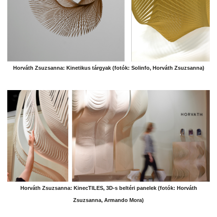
Horváth Zsuzsanna: Kinetikus tárgyak (fotók: Solinfo, Horváth Zsuzsanna)
Horváth Zsuzsanna: KinecTILES, 3D-s beltéri panelek (fotók: Horváth
Zsuzsanna, Armando Mora)