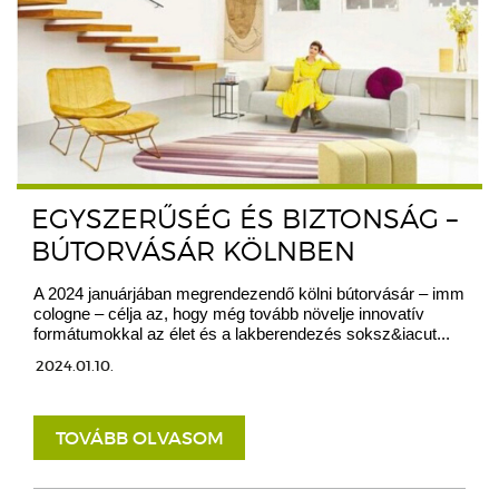
EGYSZERŰSÉG ÉS BIZTONSÁG –
BÚTORVÁSÁR KÖLNBEN
A 2024 januárjában megrendezendő kölni bútorvásár – imm
cologne – célja az, hogy még tovább növelje innovatív
formátumokkal az élet és a lakberendezés soksz&iacut...
2024.01.10.
TOVÁBB OLVASOM