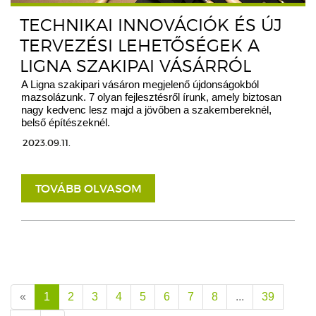
TECHNIKAI INNOVÁCIÓK ÉS ÚJ
TERVEZÉSI LEHETŐSÉGEK A
LIGNA SZAKIPAI VÁSÁRRÓL
A Ligna szakipari vásáron megjelenő újdonságokból
mazsolázunk. 7 olyan fejlesztésről írunk, amely biztosan
nagy kedvenc lesz majd a jövőben a szakembereknél,
belső építészeknél.
2023.09.11.
TOVÁBB OLVASOM
«
1
2
3
4
5
6
7
8
...
39