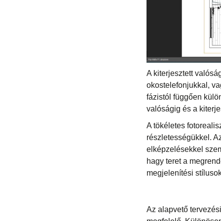
A kiterjesztett valósá
okostelefonjukkal, va
fázistól függően külö
valóságig és a kiterj
A tökéletes fotoreali
részletességükkel. A
elképzelésekkel szemb
hagy teret a megrende
megjelenítési stíluso
Az alapvető tervezés