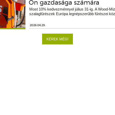
Ön gazdasága számára
Most 10% kedvezménnyel július 31-ig. A Wood-Miz
szalagfűrészek Európa legnépszerűbb fűrészei köz
2026.06.29.
KÉREK MÉG!