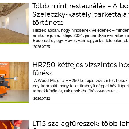
Több mint restaurálás – A b
Szeleczky-kastély parkettáj
története
Hiszek abban, hogy nincsenek véletlenek – minden 
amikor eljön az ideje. 2024. január 3-án e-mailben
Boconádról, egy Heves vármegyei kis településről.
2026.07.23.
HR250 kétfejes vízszintes h
fűrész
A Wood-Mizer a HR250 kétfejes vízszintes hossza
egy kompakt, nagy teljesítményű géppel bővíti ipari
termékkínálatát, raklapok és fűrész&aacute...
2026.07.22.
LT15 szalagfűrészek: több le