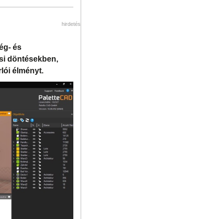
hirdetés
ég- és
ési döntésekben,
rlói élményt.