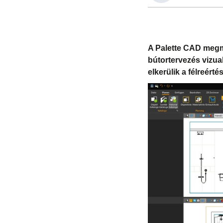
A Palette CAD megmu
bútortervezés vizua
elkerülik a félreérté