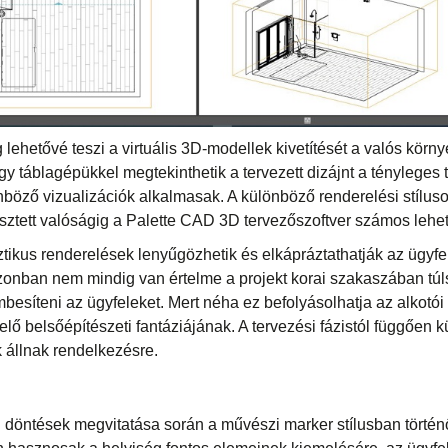
g lehetővé teszi a virtuális 3D-modellek kivetítését a valós körn
gy táblagépükkel megtekinthetik a tervezett dizájnt a tényleges 
nböző vizualizációk alkalmasak. A különböző renderelési stílusok
esztett valóságig a Palette CAD 3D tervezőszoftver számos lehet
sztikus renderelések lenyűgözhetik és elkápráztathatják az ügyfe
zonban nem mindig van értelme a projekt korai szakaszában túl
esíteni az ügyfeleket. Mert néha ez befolyásolhatja az alkotói
lő belsőépítészeti fantáziájának. A tervezési fázistól függően 
k állnak rendelkezésre.
i döntések megvitatása során a művészi marker stílusban történ