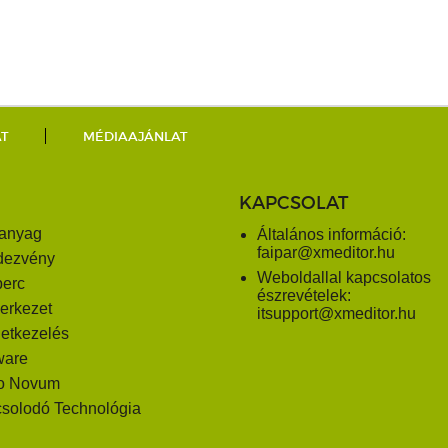
AT
MÉDIAAJÁNLAT
KAPCSOLAT
anyag
Általános információ:
faipar@xmeditor.hu
dezvény
Weboldallal kapcsolatos
perc
észrevételek:
erkezet
itsupport@xmeditor.hu
letkezelés
ware
o Novum
solodó Technológia