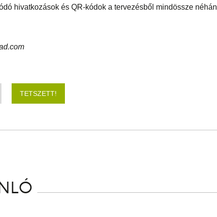
ódó hivatkozások és QR-kódok a tervezésből mindössze néhány
cad.com
TETSZETT!
ÁNLÓ