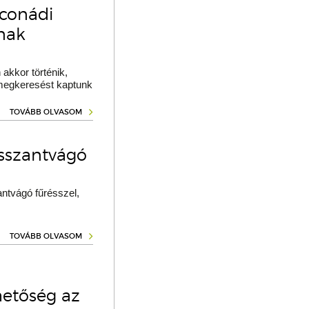
oconádi
ának
akkor történik,
 megkeresést kaptunk
TOVÁBB OLVASOM
osszantvágó
ntvágó fűrésszel,
TOVÁBB OLVASOM
hetőség az