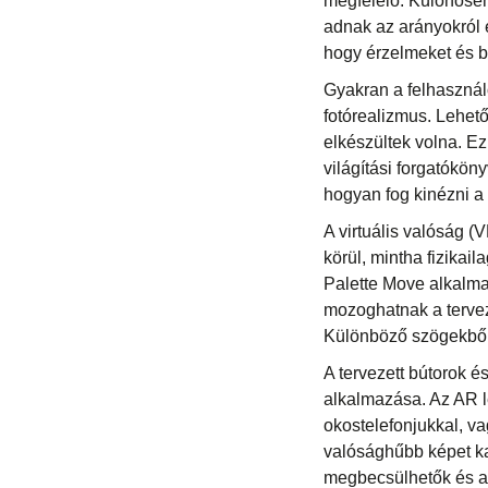
megfelelő. Különösen
adnak az arányokról é
hogy érzelmeket és b
Gyakran a felhasznál
fotórealizmus. Lehet
elkészültek volna. Ez
világítási forgatókön
hogyan fog kinézni a t
A virtuális valóság (
körül, mintha fizikai
Palette Move alkalma
mozoghatnak a tervez
Különböző szögekből 
A tervezett bútorok é
alkalmazása. Az AR le
okostelefonjukkal, va
valósághűbb képet ka
megbecsülhetők és a 