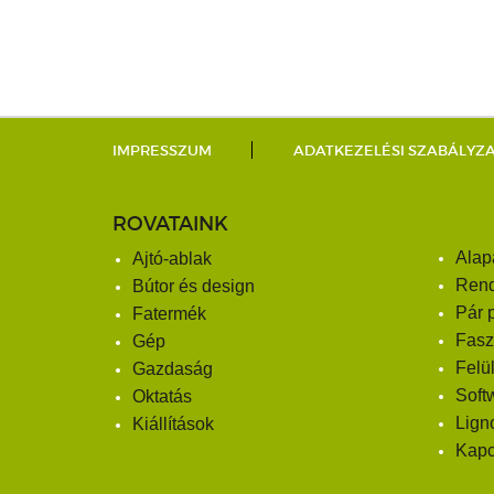
IMPRESSZUM
ADATKEZELÉSI SZABÁLYZ
ROVATAINK
Alap
Ajtó-ablak
Ren
Bútor és design
Pár 
Fatermék
Fasz
Gép
Felü
Gazdaság
Soft
Oktatás
Lign
Kiállítások
Kapc