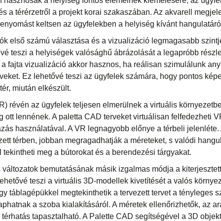
 hasznosak a helyiség fontos elemeinek kiemelésére, az ügyfe
s a térérzetről a projekt korai szakaszában. Az akvarell megjel
enyomást keltsen az ügyfelekben a helyiség kívánt hangulatáró
ók első számú választása és a vizualizáció legmagasabb szint
ővé teszi a helyiségek valósághű ábrázolását a legapróbb részl
 a fajta vizualizáció akkor hasznos, ha reálisan szimulálunk any
yveket. Ez lehetővé teszi az ügyfelek számára, hogy pontos képe
ér, miután elkészült.
VR) révén az ügyfelek teljesen elmerülnek a virtuális környezet
lag ott lennének. A paletta CAD terveket virtuálisan felfedezhet
zás használatával. A VR legnagyobb előnye a térbeli jelenléte.
ett térben, jobban megragadhatják a méreteket, s valódi hangu
tekintheti meg a bútorokat és a berendezési tárgyakat.
s változatok bemutatásának másik izgalmas módja a kiterjesztet
hetővé teszi a virtuális 3D-modellek kivetítését a valós környe
gy táblagépükkel megtekinthetik a tervezett tervet a tényleges 
phatnak a szoba kialakításáról. A méretek ellenőrizhetők, az a
térhatás tapasztalható. A Palette CAD segítségével a 3D obje