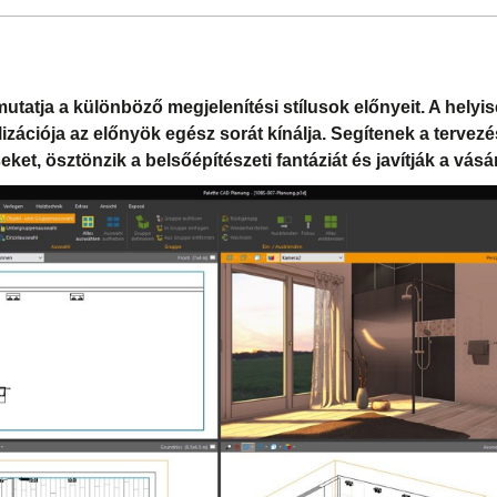
tatja a különböző megjelenítési stílusok előnyeit. A helyis
lizációja az előnyök egész sorát kínálja. Segítenek a tervez
seket, ösztönzik a belsőépítészeti fantáziát és javítják a vásá