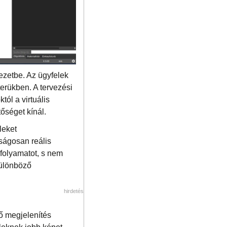
yezetbe. Az ügyfelek
terükben. A tervezési
tól a virtuális
őséget kínál.
leket
ságosan reális
 folyamatot, s nem
különböző
hirdetés
ő megjelenítés