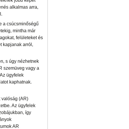
leknek jobb képet
enés alkalmas arra,
l.
je a csúcsminőségű
etekig, mintha már
agokat, felületeket és
t kapjanak arról,
ben, s úgy nézhetnek
i VR szemüveg vagy a
 Az ügyfelek
latot kaphatnak.
t valóság (AR)
zetbe. Az ügyfelek
szobájukban, így
rányok
ktumok AR