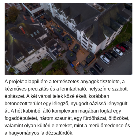
A projekt alappillére a természetes anyagok tisztelete, a
kézműves precizitás és a fenntartható, helyszínre szabott
építészet. A két városi telek közé ékelt, korábban
betonozott terület egy lélegző, nyugodt oázissá lényegült
át. A hét kabinból álló komplexum magában foglal egy
fogadóépületet, három szaunát, egy fürdőházat, öltözőket,
valamint olyan kültéri elemeket, mint a merülőmedence és
a hagyományos fa dézsafürdők.