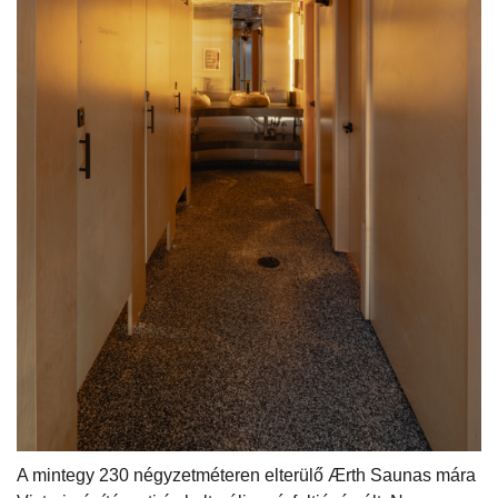
A mintegy 230 négyzetméteren elterülő Ærth Saunas mára