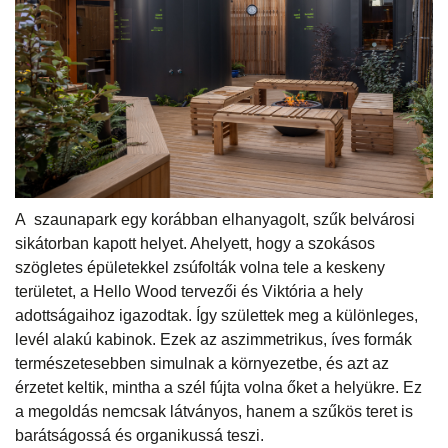
A szaunapark egy korábban elhanyagolt, szűk belvárosi
sikátorban kapott helyet. Ahelyett, hogy a szokásos
szögletes épületekkel zsúfolták volna tele a keskeny
területet, a Hello Wood tervezői és Viktória a hely
adottságaihoz igazodtak. Így születtek meg a különleges,
levél alakú kabinok. Ezek az aszimmetrikus, íves formák
természetesebben simulnak a környezetbe, és azt az
érzetet keltik, mintha a szél fújta volna őket a helyükre. Ez
a megoldás nemcsak látványos, hanem a szűkös teret is
barátságossá és organikussá teszi.