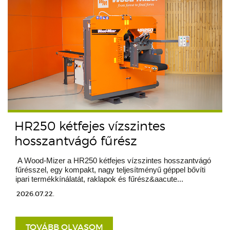
HR250 kétfejes vízszintes
hosszantvágó fűrész
A Wood-Mizer a HR250 kétfejes vízszintes hosszantvágó
fűrésszel, egy kompakt, nagy teljesítményű géppel bővíti
ipari termékkínálatát, raklapok és fűrész&aacute...
2026.07.22.
TOVÁBB OLVASOM