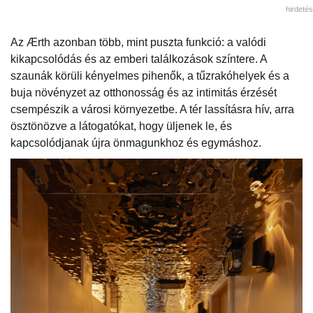
hirdetés
Az Ærth azonban több, mint puszta funkció: a valódi
kikapcsolódás és az emberi találkozások színtere. A
szaunák körüli kényelmes pihenők, a tűzrakóhelyek és a
buja növényzet az otthonosság és az intimitás érzését
csempészik a városi környezetbe. A tér lassításra hív, arra
ösztönözve a látogatókat, hogy üljenek le, és
kapcsolódjanak újra önmagunkhoz és egymáshoz.