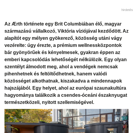
hirdetés
Az Ærth története egy Brit Columbiában élő, magyar
származású vállalkozó, Viktória víziójával kezdődött. Az
alapítót egy mélyen gyökerező, közösség utáni vágy
vezérelte: úgy érezte, a prémium wellnessközpontok
bár gyönyörűek és kényelmesek, gyakran éppen az
emberi kapcsolódás lehetőségét nélkülözik. Egy olyan
szentélyt álmodott meg, ahol a vendégek nemcsak
pihenhetnek és feltöltődhetnek, hanem valódi
közösséget alkothatnak, kiszakadva a mindennapok
hajszájából. Egy helyet, ahol az európai szaunakultúra
hagyománya találkozik a csendes-óceáni északnyugat
természetközeli, nyitott szellemiségével.