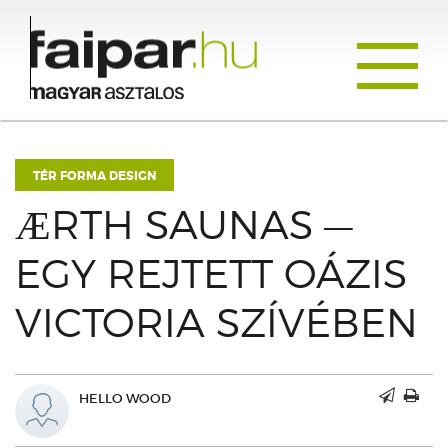
Toggle
navigati
TÉR FORMA DESIGN
ÆRTH SAUNAS —
EGY REJTETT OÁZIS
VICTORIA SZÍVÉBEN
HELLO WOOD