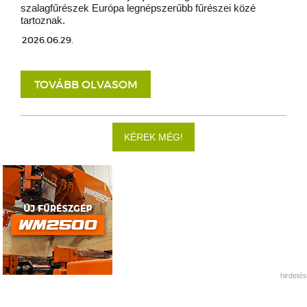
szalagfűrészek Európa legnépszerűbb fűrészei közé
tartoznak.
2026.06.29.
TOVÁBB OLVASOM
KÉREK MÉG!
hirdetés