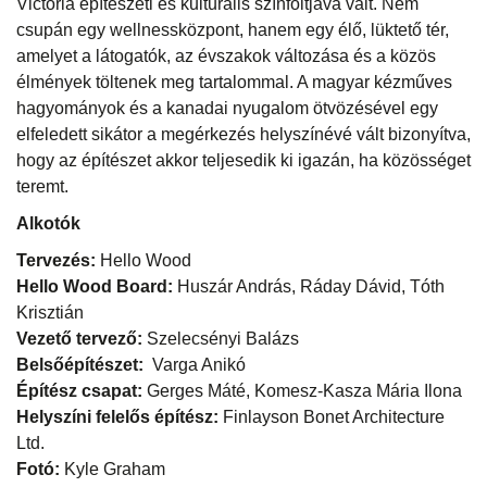
Victoria építészeti és kulturális színfoltjává vált. Nem
csupán egy wellnessközpont, hanem egy élő, lüktető tér,
amelyet a látogatók, az évszakok változása és a közös
élmények töltenek meg tartalommal. A magyar kézműves
hagyományok és a kanadai nyugalom ötvözésével egy
elfeledett sikátor a megérkezés helyszínévé vált bizonyítva,
hogy az építészet akkor teljesedik ki igazán, ha közösséget
teremt.
Alkotók
Tervezés:
Hello Wood
Hello Wood Board:
Huszár András, Ráday Dávid, Tóth
Krisztián
Vezető tervező:
Szelecsényi Balázs
Belsőépítészet:
Varga Anikó
Építész csapat:
Gerges Máté, Komesz-Kasza Mária Ilona
Helyszíni felelős építész:
Finlayson Bonet Architecture
Ltd.
Fotó:
Kyle Graham