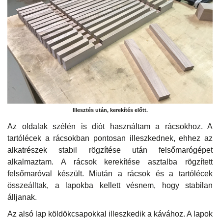
Illesztés után, kerekítés előtt.
Az oldalak szélén is diót használtam a rácsokhoz. A
tartólécek a rácsokban pontosan illeszkednek, ehhez az
alkatrészek stabil rögzítése után felsőmarógépet
alkalmaztam. A rácsok kerekítése asztalba rögzített
felsőmaróval készült. Miután a rácsok és a tartólécek
összeálltak, a lapokba kellett vésnem, hogy stabilan
álljanak.
Az alsó lap köldökcsapokkal illeszkedik a kávához. A lapok