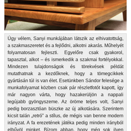
Úgy vélem, Sanyi munkájában látszik az elhivatottság,
a szakmaszeretet és a fejlődni, alkotni akarás. Műhelyét
folyamatosan fejleszti. Egyelőre csak gyakorol,
tapasztal, alkot – és ismerkedik a szakmai fortélyokkal.
Mindezen tulajdonságok és törekvések példát
mutathatnak a kezdőknek, hogy a tömegcikkek
gyártásán túl is van élet. Esetünkben Sándor felesége a
munkafolyamat közben csak pár részletfotót kapott, így
már nagyon várta, hogy hazakerüljön a nappali
legújabb gyöngyszeme. Az öröme teljes volt, Sanyi
pedig borzasztóan büszke az új alkotására. Szerintem
kicsit talán „retró” a stílus, de mégis van benne modern
irányzat. A fa erezetének játéka pedig minden irányból
elbűvöl minket. Bízom abban, hogy még sok ilyen