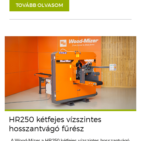
TOVÁBB OLVASOM
HR250 kétfejes vízszintes
hosszantvágó fűrész
A Wood-Mizer a HR250 kétfejes vízszintes hosszantvágó