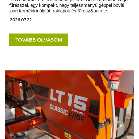
fűrésszel, egy kompakt, nagy teljesítményű géppel bővíti
ipari termékkínálatát, raklapok és fűrész&aacute...
2026.07.22.
TOVÁBB OLVASOM