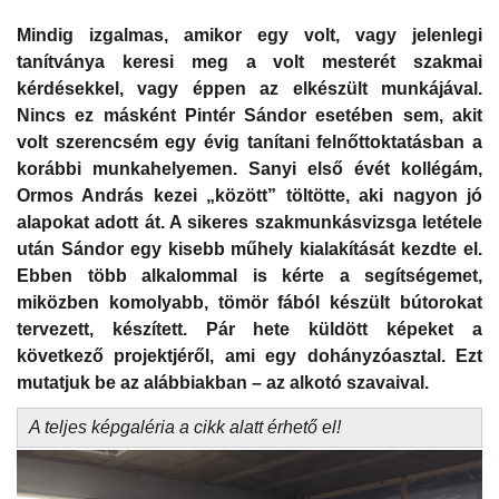
Mindig izgalmas, amikor egy volt, vagy jelenlegi
tanítványa keresi meg a volt mesterét szakmai
kérdésekkel, vagy éppen az elkészült munkájával.
Nincs ez másként Pintér Sándor esetében sem, akit
volt szerencsém egy évig tanítani felnőttoktatásban a
korábbi munkahelyemen. Sanyi első évét kollégám,
Ormos András kezei „között” töltötte, aki nagyon jó
alapokat adott át. A sikeres szakmunkásvizsga letétele
után Sándor egy kisebb műhely kialakítását kezdte el.
Ebben több alkalommal is kérte a segítségemet,
miközben komolyabb, tömör fából készült bútorokat
tervezett, készített. Pár hete küldött képeket a
következő projektjéről, ami egy dohányzóasztal. Ezt
mutatjuk be az alábbiakban – az alkotó szavaival.
A teljes képgaléria a cikk alatt érhető el!