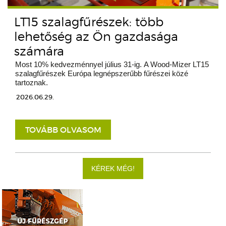
LT15 szalagfűrészek: több
lehetőség az Ön gazdasága
számára
Most 10% kedvezménnyel július 31-ig. A Wood-Mizer LT15
szalagfűrészek Európa legnépszerűbb fűrészei közé
tartoznak.
2026.06.29.
TOVÁBB OLVASOM
KÉREK MÉG!