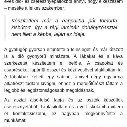
éves dió- és cseresznyepallókból annyi, hogy elkészítsem
– mesélte a lelkes szakember.
Készítettem már a nappaliba pár tömörfa
kisbútort, így a régi laminált dohányzóasztal
nem illett a képbe, lejárt az ideje.
A gyalugép gyorsan eltüntette a felesleget, és már látszott
is a dió gyönyörű mintázata. A lábakat és a káva
szerkezetét készítettem el belőle. A csapokat és
csapréseket japánfűrésszel és kézi vésővel alakítottam ki.
A lábakhoz kellett egy sablon, amivel négy egyforma
alkatrészt tudtam kivágni, ehhez a merülőfűrészt láttam a
legjobb és legbiztonságosabb megoldásnak.
Az asztal alsó-felső lapja és az osztók készültek
cseresznyefából. Táblásítottam és a volt iskolámba vittem
el kontaktcsiszolni, ez nagyban megkönnyítette a
munkámat.