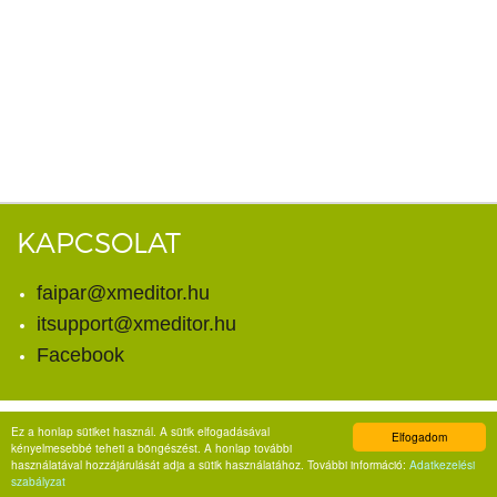
KAPCSOLAT
faipar@xmeditor.hu
itsupport@xmeditor.hu
Facebook
Ez a honlap sütiket használ. A sütik elfogadásával
Elfogadom
© Copyright 2026. X-meditor Kft.
kényelmesebbé teheti a böngészést. A honlap további
Minden jog fenntartva.
használatával hozzájárulását adja a sütik használatához. További információ:
Adatkezelési
szabályzat