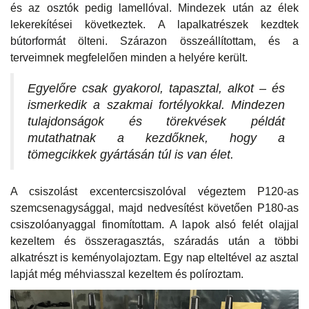
és az osztók pedig lamellóval. Mindezek után az élek
lekerekítései következtek. A lapalkatrészek kezdtek
bútorformát ölteni. Szárazon összeállítottam, és a
terveimnek megfelelően minden a helyére került.
Egyelőre csak gyakorol, tapasztal, alkot – és
ismerkedik a szakmai fortélyokkal. Mindezen
tulajdonságok és törekvések példát
mutathatnak a kezdőknek, hogy a
tömegcikkek gyártásán túl is van élet.
A csiszolást excentercsiszolóval végeztem P120-as
szemcsenagysággal, majd nedvesítést követően P180-as
csiszolóanyaggal finomítottam. A lapok alsó felét olajjal
kezeltem és összeragasztás, száradás után a többi
alkatrészt is keményolajoztam. Egy nap elteltével az asztal
lapját még méhviasszal kezeltem és políroztam.