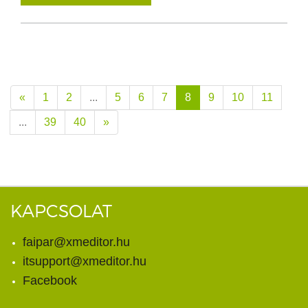
«
1
2
...
5
6
7
8
9
10
11
...
39
40
»
KAPCSOLAT
faipar@xmeditor.hu
itsupport@xmeditor.hu
Facebook