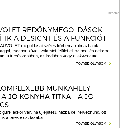
hirdetés
VOLET REDŐNYMEGOLDÁSOK
TIK A DESIGNT ÉS A FUNKCIÓT
UVOLET megoldásai széles körben alkalmazhatók
gal, mechanikával, valamint felülettel, színnel és dekorral
an, a fürdőszobában, az irodában vagy a lak&oacute...
TOVÁBB OLVASOM
KOMPLEXEBB MUNKAHELY
A JÓ KONYHA TITKA – A JÓ
CS
gunk akkor van, ha új építésű házba kell terveznünk, ott
nk a terek elosztásába.
TOVÁBB OLVASOM