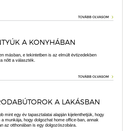
TOVÁBB OLVASOM
TYÚK A KONYHÁBAN
n másban, e tekintetben is az elmúlt évtizedekben
 nőtt a választék.
TOVÁBB OLVASOM
IRODABÚTOROK A LAKÁSBAN
bb mint egy év tapasztalatai alapján kijelenthetjük, hogy
n a munkája, hogy dolgozhat home office-ban, annak
n az otthonában is egy dolgozószobára.