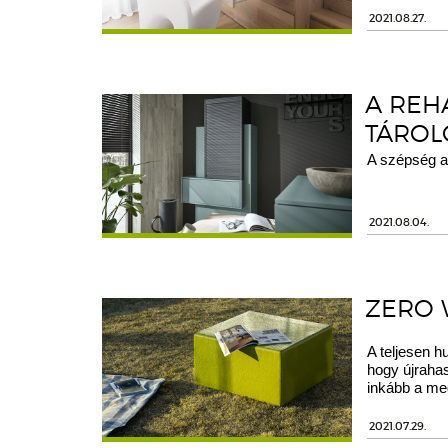
2021.08.27.
A REH
TÁROL
A szépség a
2021.08.04.
ZERO 
A teljesen h
hogy újrahas
inkább a me
2021.07.29.