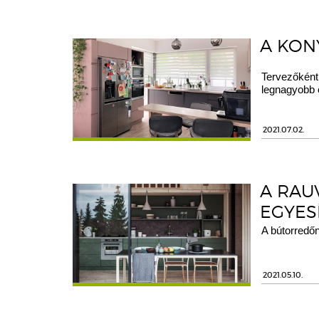
A KON
Tervezőként
legnagyobb o
2021.07.02.
A RAU
EGYES
A bútorredőn
2021.05.10.