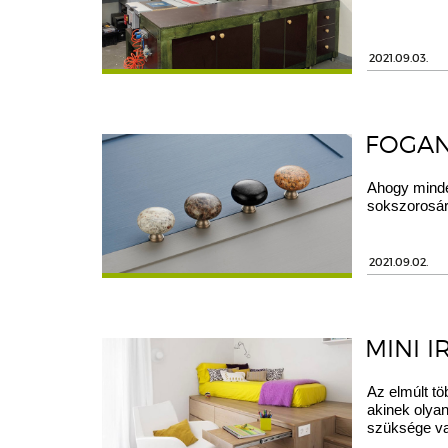
2021.09.03.
FOGAN
Ahogy minde
sokszorosára
2021.09.02.
MINI 
Az elmúlt tö
akinek olya
szüksége va