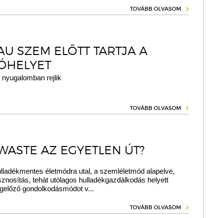
TOVÁBB OLVASOM
AU SZEM ELŐTT TARTJA A
ÓHELYET
 nyugalomban rejlik
TOVÁBB OLVASOM
WASTE AZ EGYETLEN ÚT?
ulladékmentes életmódra utal, a szemléletmód alapelve,
znosítás, tehát utólagos hulladékgazdálkodás helyett
gelőző gondolkodásmódot v...
TOVÁBB OLVASOM