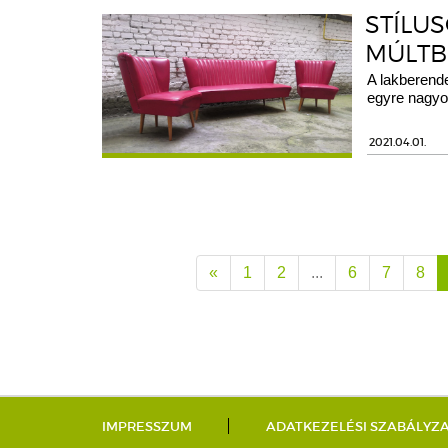
STÍLU
MÚLTB
A lakberende
egyre nagyo
2021.04.01.
«
1
2
...
6
7
8
IMPRESSZUM
ADATKEZELÉSI SZABÁLYZ