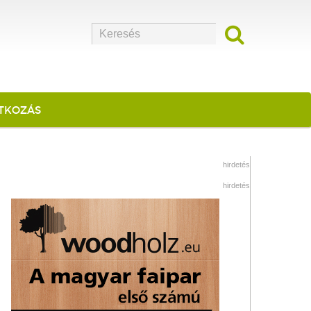
ATKOZÁS
hirdetés
hirdetés