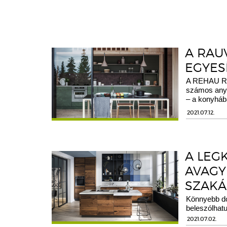
A RAU
EGYESÍ
A REHAU RA
számos anyag
– a konyháb
2021.07.12.
A LEG
AVAGY 
SZAKÁ
Könnyebb dol
beleszólhatu
2021.07.02.