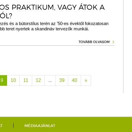
SOS PRAKTIKUM, VAGY ÁTOK A
ÓL?
zés és a bútorstílus terén az ’50-es évektől fokozatosan
bb teret nyertek a skandináv tervezők munkái.
TOVÁBB OLVASOM
9
10
11
12
...
39
40
»
AT
MÉDIAAJÁNLAT