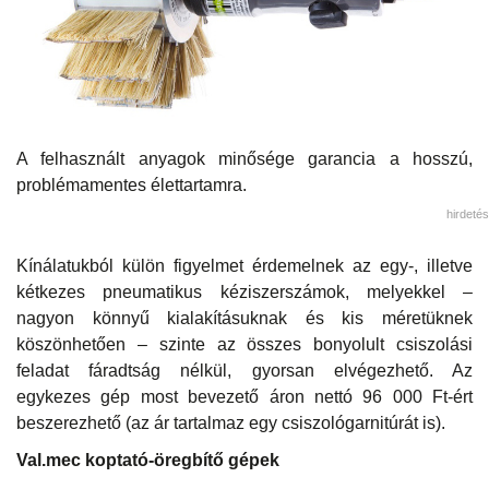
A felhasznált anyagok minősége garancia a hosszú,
problémamentes élettartamra.
hirdetés
Kínálatukból külön figyelmet érdemelnek az egy-, illetve
kétkezes pneumatikus kéziszerszámok, melyekkel –
nagyon könnyű kialakításuknak és kis méretüknek
köszönhetően – szinte az összes bonyolult csiszolási
feladat fáradtság nélkül, gyorsan elvégezhető. Az
egykezes gép most bevezető áron nettó 96 000 Ft-ért
beszerezhető (az ár tartalmaz egy csiszológarnitúrát is).
Val.mec koptató-öregbítő gépek