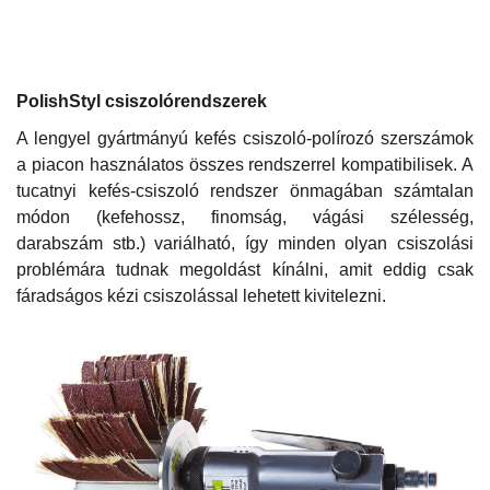
PolishStyl csiszolórendszerek
A lengyel gyártmányú kefés csiszoló-polírozó szerszámok
a piacon használatos összes rendszerrel kompatibilisek. A
tucatnyi kefés-csiszoló rendszer önmagában számtalan
módon (kefehossz, finomság, vágási szélesség,
darabszám stb.) variálható, így minden olyan csiszolási
problémára tudnak megoldást kínálni, amit eddig csak
fáradságos kézi csiszolással lehetett kivitelezni.