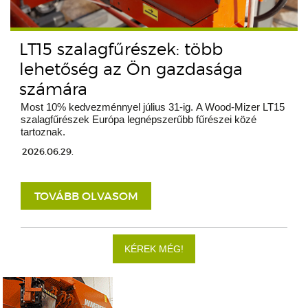
LT15 szalagfűrészek: több
lehetőség az Ön gazdasága
számára
Most 10% kedvezménnyel július 31-ig. A Wood-Mizer LT15
szalagfűrészek Európa legnépszerűbb fűrészei közé
tartoznak.
2026.06.29.
TOVÁBB OLVASOM
KÉREK MÉG!