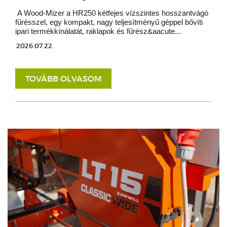
A Wood-Mizer a HR250 kétfejes vízszintes hosszantvágó
fűrésszel, egy kompakt, nagy teljesítményű géppel bővíti
ipari termékkínálatát, raklapok és fűrész&aacute...
2026.07.22.
TOVÁBB OLVASOM