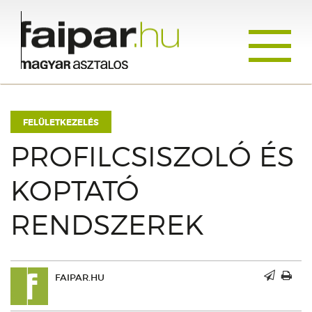
Toggle
navigati
FELÜLETKEZELÉS
PROFILCSISZOLÓ ÉS
KOPTATÓ
RENDSZEREK
FAIPAR.HU