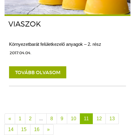
VIASZOK
Környezetbarát felületkezelő anyagok – 2. rész
2017.04.04.
TOVÁBB OLVASOM
«
1
2
...
8
9
10
11
12
13
14
15
16
»