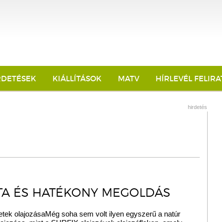
RDETÉSEK
KIÁLLÍTÁSOK
MATV
HÍRLEVÉL FELIR
hirdetés
ZTA ÉS HATÉKONY MEGOLDÁS
letek olajozásaMég soha sem volt ilyen egyszerű a natúr