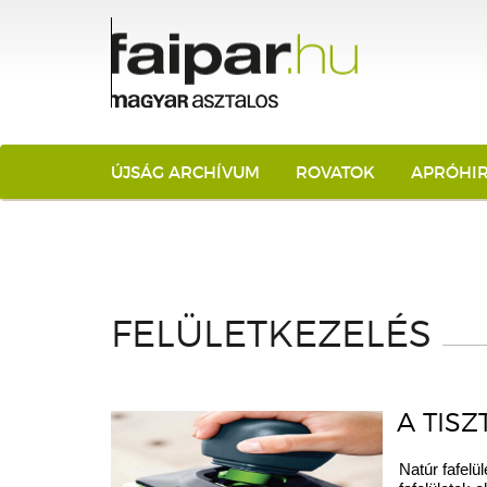
ÚJSÁG ARCHÍVUM
ROVATOK
APRÓHI
FELÜLETKEZELÉS
A TIS
Natúr fafelü