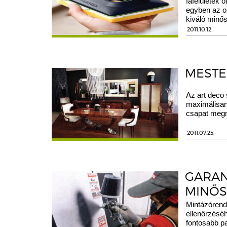
fafelületek 
egyben az ol
kiváló minős
2011.10.12.
MEST
Az art deco 
maximálisan
csapat meg
2011.07.25.
GARAN
MINŐ
Mintázórend
ellenőrzésé
fontosabb pa