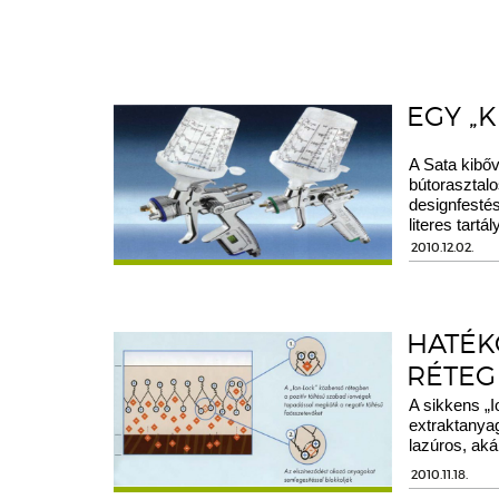
EGY „
A Sata kibőv
bútorasztalo
designfesté
literes tartál
2010.12.02.
HATÉK
RÉTEG
A sikkens „I
extraktanyag
lazúros, aká
2010.11.18.