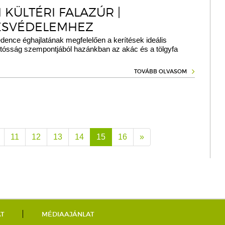
 KÜLTÉRI FALAZÚR |
ÉSVÉDELEMHEZ
ence éghajlatának megfelelően a kerítések ideális
rtósság szempontjából hazánkban az akác és a tölgyfa
TOVÁBB OLVASOM
11
12
13
14
15
16
»
AT
MÉDIAAJÁNLAT