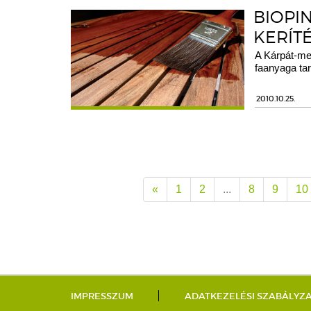
BIOPIN
KERÍT
A Kárpát-med
faanyaga ta
2010.10.25.
«
1
2
...
8
9
10
IMPRESSZUM
ADATKEZELÉSI SZABÁLYZ