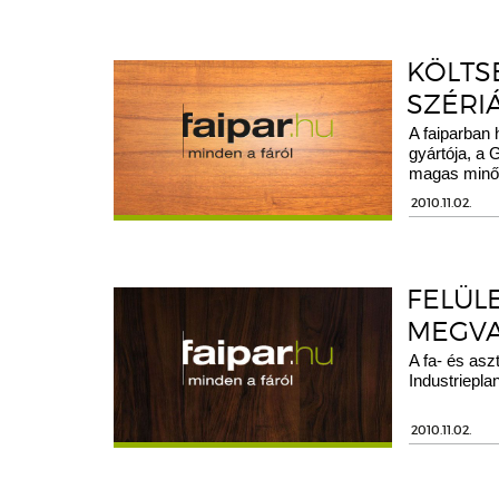
KÖLTS
SZÉRI
A faiparban
gyártója, a 
magas minős
2010.11.02.
FELÜL
MEGVA
A fa- és asz
Industrieplan
2010.11.02.