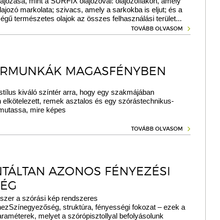
olajozása, mint a SURFIX olajozóval: olajozóflakon, amely
ajozó markolata; szivacs, amely a sarkokba is eljut; és a
égű természetes olajok az összes felhasználási terület...
TOVÁBB OLVASOM
ERMUNKÁK MAGASFÉNYBEN
stílus kiváló színtér arra, hogy egy szakmájában
 elkötelezett, remek asztalos és egy szórástechnikus-
mutassa, mire képes
TOVÁBB OLVASOM
TÁLTAN AZONOS FÉNYEZÉSI
SÉG
szer a szórási kép rendszeres
hezSzínegyezőség, struktúra, fényességi fokozat – ezek a
raméterek, melyet a szórópisztollyal befolyásolunk