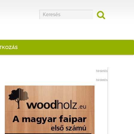
ATKOZÁS
hirdetés
hirdetés