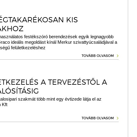
ÉGTAKARÉKOSAN KIS
ÁKHOZ
 használatos festékszóró berendezések egyik legnagyobb
Graco ideális megoldást kínál Merkur szivattyúcsaládjával a
égű felületkezeléshez
TOVÁBB OLVASOM
ETKEZELÉS A TERVEZÉSTŐL A
LÓSÍTÁSIG
talosipari szakmát több mint egy évtizede látja el az
 Kft
TOVÁBB OLVASOM