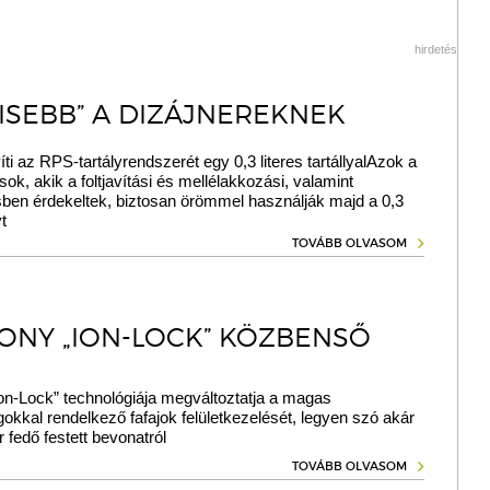
hirdetés
KISEBB” A DIZÁJNEREKNEK
íti az RPS-tartályrendszerét egy 0,3 literes tartállyalAzok a
sok, akik a foltjavítási és mellélakkozási, valamint
sben érdekeltek, biztosan örömmel használják majd a 0,3
yt
TOVÁBB OLVASOM
ONY „ION-LOCK” KÖZBENSŐ
on-Lock” technológiája megváltoztatja a magas
okkal rendelkező fafajok felületkezelését, legyen szó akár
r fedő festett bevonatról
TOVÁBB OLVASOM