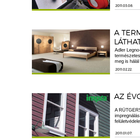
2011.03.08.
A TER
LÁTHA
Adler Legno-
természetes
meg is hálál
2011.02.22.
AZ ÉV
A RÜTGERS O
impregnálás
felületvédel
2011.01.07.