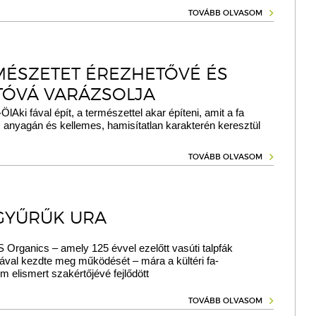
TOVÁBB OLVASOM
MÉSZETET ÉREZHETŐVÉ ÉS
TÓVÁ VARÁZSOLJA
ÖlAki fával épít, a természettel akar építeni, amit a fa
 anyagán és kellemes, hamisítatlan karakterén keresztül
TOVÁBB OLVASOM
GYŰRŰK URA
rganics – amely 125 évvel ezelőtt vasúti talpfák
ával kezdte meg működését – mára a kültéri fa-
em elismert szakértőjévé fejlődött
TOVÁBB OLVASOM