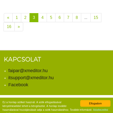
«
1
2
3
4
5
6
7
8
...
15
16
»
KAPCSOLAT
faipar@xmeditor.hu
itsupport@xmeditor.hu
Facebook
Ez a honlap sütiket használ. A sütik elfogadásával
Elfogadom
© Copyright 2026. X-meditor Kft.
kényelmesebbé teheti a böngészést. A honlap további
Minden jog fenntartva.
használatával hozzájárulását adja a sütik használatához. További információ:
Adatkezelési