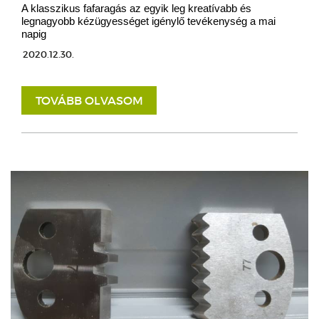
A klasszikus fafaragás az egyik leg kreatívabb és
legnagyobb kézügyességet igénylő tevékenység a mai
napig
2020.12.30.
TOVÁBB OLVASOM