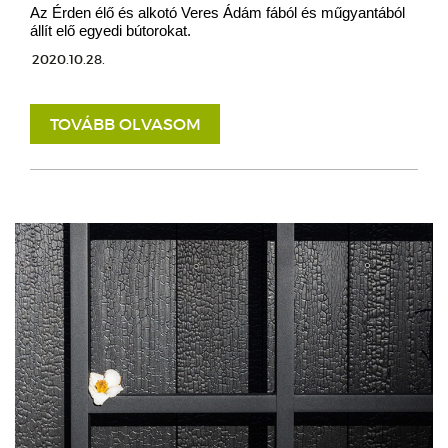
Az Érden élő és alkotó Veres Ádám fából és műgyantából
állít elő egyedi bútorokat.
2020.10.28.
TOVÁBB OLVASOM