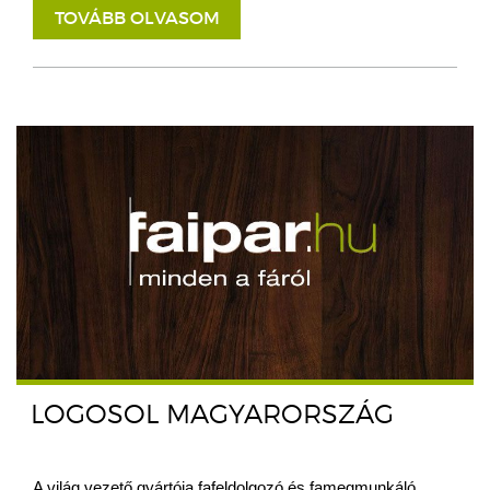
TOVÁBB OLVASOM
LOGOSOL MAGYARORSZÁG
A világ vezető gyártója fafeldolgozó és famegmunkáló