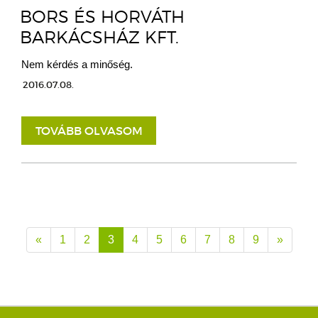
BORS ÉS HORVÁTH
BARKÁCSHÁZ KFT.
Nem kérdés a minőség.
2016.07.08.
TOVÁBB OLVASOM
«
1
2
3
4
5
6
7
8
9
»