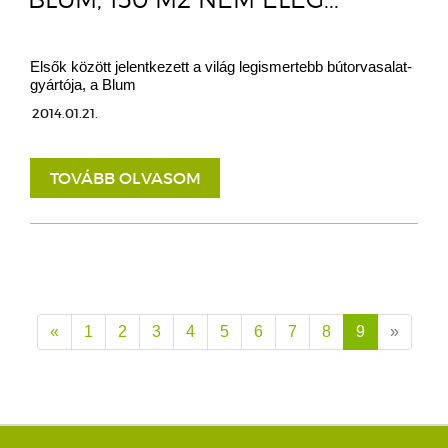
Elsők között jelentkezett a világ legismertebb bútorvasalat-
gyártója, a Blum
2014.01.21.
TOVÁBB OLVASOM
«
1
2
3
4
5
6
7
8
9
»