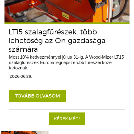
LT15 szalagfűrészek: több
lehetőség az Ön gazdasága
számára
Most 10% kedvezménnyel július 31-ig. A Wood-Mizer LT15
szalagfűrészek Európa legnépszerűbb fűrészei közé
tartoznak.
2026.06.29.
TOVÁBB OLVASOM
KÉREK MÉG!