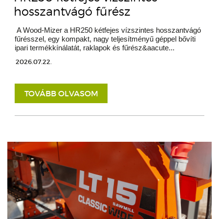
hosszantvágó fűrész
A Wood-Mizer a HR250 kétfejes vízszintes hosszantvágó
fűrésszel, egy kompakt, nagy teljesítményű géppel bővíti
ipari termékkínálatát, raklapok és fűrész&aacute...
2026.07.22.
TOVÁBB OLVASOM