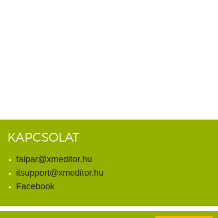
KAPCSOLAT
faipar@xmeditor.hu
itsupport@xmeditor.hu
Facebook