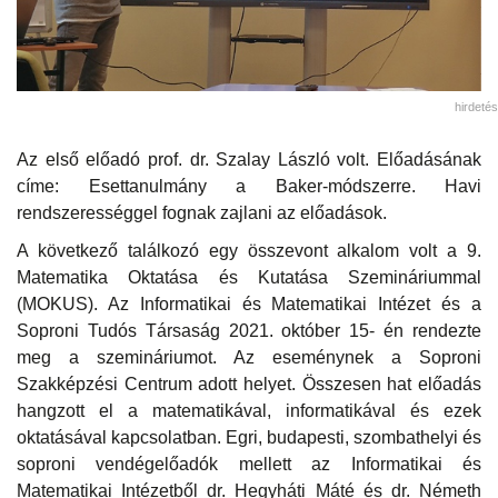
hirdetés
Az első előadó prof. dr. Szalay László volt. Előadásának
címe: Esettanulmány a Baker-módszerre. Havi
rendszerességgel fognak zajlani az előadások.
A következő találkozó egy összevont alkalom volt a 9.
Matematika Oktatása és Kutatása Szemináriummal
(MOKUS). Az Informatikai és Matematikai Intézet és a
Soproni Tudós Társaság 2021. október 15- én rendezte
meg a szemináriumot. Az eseménynek a Soproni
Szakképzési Centrum adott helyet. Összesen hat előadás
hangzott el a matematikával, informatikával és ezek
oktatásával kapcsolatban. Egri, budapesti, szombathelyi és
soproni vendégelőadók mellett az Informatikai és
Matematikai Intézetből dr. Hegyháti Máté és dr. Németh