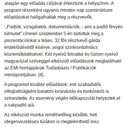
alapján egy előadás céljával érkeztünk a helyszínre. A
program részeként ugyanis minden nap szemináriumi
előadásokat hallgathattak meg a részvevők.
„Padlók, vizsgálatok, dokumentációk, - ami a padló fényén
túlmutat” címmel szeptember 5-én tartottuk meg a
prezentációnkat a teljes, 32 fős résztvevő gárda
érdeklődésétől kísérve, angol szinkrontolmács
közreműködésével. Két nyelvű felirattal és három nyelvű
magyarázat szöveggel elkészült előadásunk megtalálható
az ÉMI honlapjának Tudásbázis / Publikációk
menüpontjában. [4].
A programot további előadások, esti szabadidős
elfoglaltságként balatoni kirándulás és borkóstoló is
színesítette. Az esemény végén időkapszulát helyeztek el
a vakpadló alá.
Az elkészült munka remélhetőleg később, heti
idegenvezetéses túrákon is megtekinthető lesz.