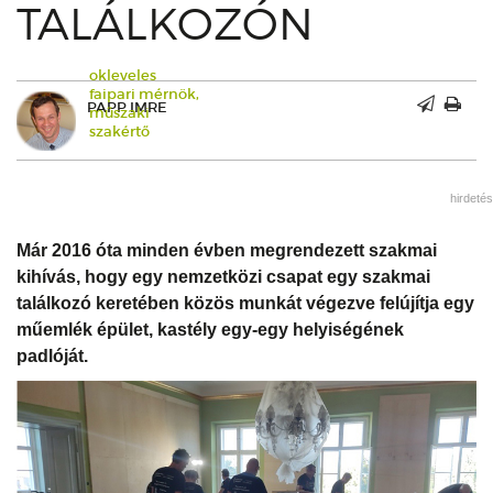
TALÁLKOZÓN
okleveles
faipari mérnök,
PAPP IMRE
műszaki
szakértő
hirdetés
Már 2016 óta minden évben megrendezett szakmai
kihívás, hogy egy nemzetközi csapat egy szakmai
találkozó keretében közös munkát végezve felújítja egy
műemlék épület, kastély egy-egy helyiségének
padlóját.