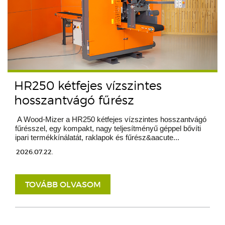
HR250 kétfejes vízszintes
hosszantvágó fűrész
A Wood-Mizer a HR250 kétfejes vízszintes hosszantvágó
fűrésszel, egy kompakt, nagy teljesítményű géppel bővíti
ipari termékkínálatát, raklapok és fűrész&aacute...
2026.07.22.
TOVÁBB OLVASOM