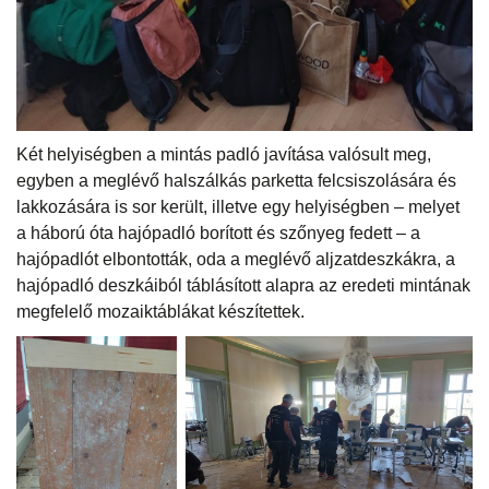
Két helyiségben a mintás padló javítása valósult meg,
egyben a meglévő halszálkás parketta felcsiszolására és
lakkozására is sor került, illetve egy helyiségben – melyet
a háború óta hajópadló borított és szőnyeg fedett – a
hajópadlót elbontották, oda a meglévő aljzatdeszkákra, a
hajópadló deszkáiból táblásított alapra az eredeti mintának
megfelelő mozaiktáblákat készítettek.