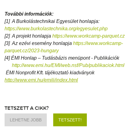
További információk:
[1] A Burkolástechnikai Egyesület honlapja:
https://www.burkolastechnika.org/egyesulet.php
[2] A projekt honlapja
https://www.workcamp-parquet.cz
[3] Az ezévi esemény honlapja
https://www.workcamp-
parquet.cz/2023-hungary
[4] ÉMI Honlap – Tudásbázis menüpont - Publikációk
http://www.emi.hu/EMI/web.nsf/Pub/publikaciok.html
ÉMI Nonprofit Kft. tájékoztató kiadványok
http://www.emi.hu/emili/index.html
TETSZETT A CIKK?
LEHETNE JOBB
TETSZETT!