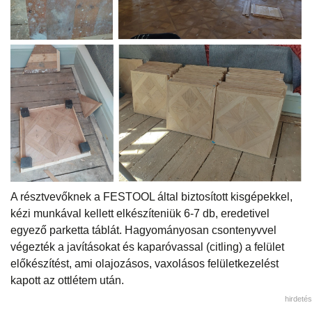
A résztvevőknek a FESTOOL által biztosított kisgépekkel,
kézi munkával kellett elkészíteniük 6-7 db, eredetivel
egyező parketta táblát. Hagyományosan csontenyvvel
végezték a javításokat és kaparóvassal (citling) a felület
előkészítést, ami olajozásos, vaxolásos felületkezelést
kapott az ottlétem után.
hirdetés