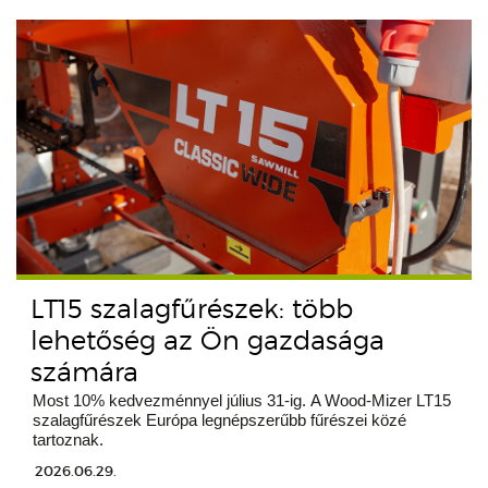
LT15 szalagfűrészek: több
lehetőség az Ön gazdasága
számára
Most 10% kedvezménnyel július 31-ig. A Wood-Mizer LT15
szalagfűrészek Európa legnépszerűbb fűrészei közé
tartoznak.
2026.06.29.