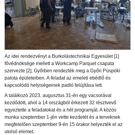
Az idei rendezvényt a Burkolástechnikai Egyesület [1]
fővédnöksége mellett a Workcamp Parquet csapata
szervezte [2], Győrben rendezték meg a Győri Püspöki
palota épületeiben. A feladat az emeleti ebédlő és
kapcsolódó helyiségeinek padló felújítása lett.
A találkozó 2023. augusztus 31-én egy vacsorával
kezdődött, ahol a 14 országból érkezett 32 résztvevő
egyeztette a feladatokat és a hét programját. A közös
munka szeptember 1-jén vette kezdetét és a terveknek
megfelelően szeptember 9-én 15 órakor helyezték el az
utolsó elemet.