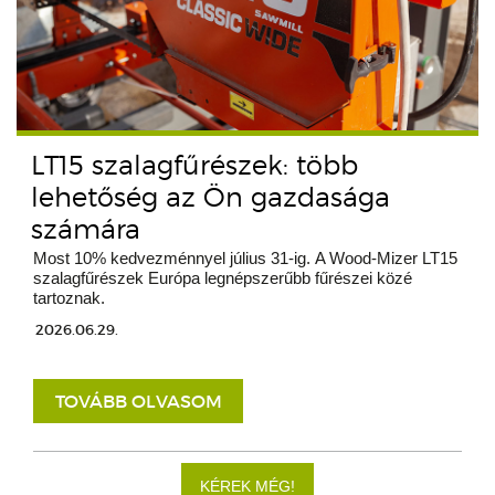
LT15 szalagfűrészek: több
lehetőség az Ön gazdasága
számára
Most 10% kedvezménnyel július 31-ig. A Wood-Mizer LT15
szalagfűrészek Európa legnépszerűbb fűrészei közé
tartoznak.
2026.06.29.
TOVÁBB OLVASOM
KÉREK MÉG!