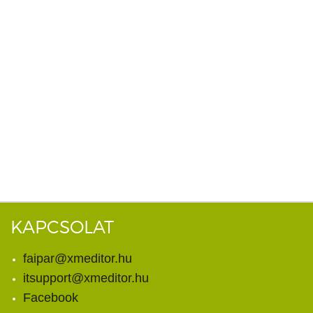
KAPCSOLAT
faipar@xmeditor.hu
itsupport@xmeditor.hu
Facebook