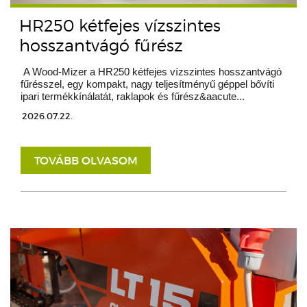
HR250 kétfejes vízszintes
hosszantvágó fűrész
A Wood-Mizer a HR250 kétfejes vízszintes hosszantvágó
fűrésszel, egy kompakt, nagy teljesítményű géppel bővíti
ipari termékkínálatát, raklapok és fűrész&aacute...
2026.07.22.
TOVÁBB OLVASOM