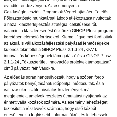
évindító rendezvényen. Az eseményen a
Gazdaságfejlesztési Programok Végrehajtásáért Felelős
Főigazgatóság munkatársai átfogó tájékoztatást nyújtottak
a hazai klaszterfejlesztés stratégiai célkitűzéseiről,
valamint a klaszteresedést ösztönző GINOP Plusz program
keretében elérhető forrásokról. Kiemelt figyelmet fordítottak
az aktuális vállalkozásfejlesztési pályázati lehetőségekre,
különös tekintettel a GINOP Plusz-2.1.3-24 „KKV-k
innovációs képességének támogatása” és a GINOP Plusz-
2.1.1-24 „Fókuszterületi innovációs projektek támogatása”
című pályázati felhívásokra.
Az előadás során hangsúlyozták, hogy a szóban forgó
pályázatok benyújtásának időpontjai módosultak, és a
változásokról szóló hivatalos közlemények már
megjelentek, amelyek részletes útmutatást nyújtanak az
érintett vállalkozások számára. Az esemény lehetőséget
biztosított a résztvevők számára, hogy első kézből
értesüljenek a legfrissebb információkról, és feltehessék