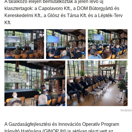
A találkozó elején bemutatkoztak a jelen lévő új
klasztertagok: a Capolavoro Kft., a DOM Bútorgyártó és
Kereskedelmi Kft., a Glósz és Társa Kft. és a Lépték-Terv
Kft.
hirdetés
A Gazdaságfejlesztési és Innovációs Operatív Program
Irányító Hatósága (GINOP IH) is aktívan részt vett az