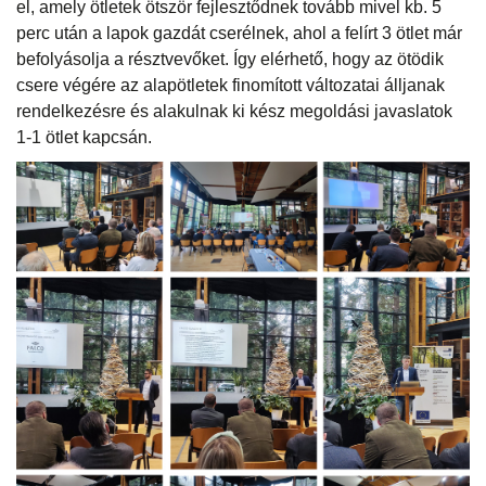
el, amely ötletek ötször fejlesztődnek tovább mivel kb. 5
perc után a lapok gazdát cserélnek, ahol a felírt 3 ötlet már
befolyásolja a résztvevőket. Így elérhető, hogy az ötödik
csere végére az alapötletek finomított változatai álljanak
rendelkezésre és alakulnak ki kész megoldási javaslatok
1-1 ötlet kapcsán.