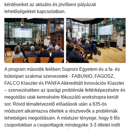
kérdéseiket az aktuális és jövőbeni pályázati
lehetőségekkel kapcsolatban.
A program második felében Soproni Egyetem és a fa- és
bútoripari szakmai szervezetek - FABUNIO, FAGOSZ,
FALCO Klaszter és PANFA Akkreditált Innovációs Klaszter
– szervezésében az iparági problémák feltérképezésére és
megoldási utak keresésére fókuszáló workshopra került
sor. Rövid témafelvezető előadások után a 635-ös
módszert alkalmazva ötleltek a résztvevők a problémák
lehetséges megoldásain. A módszer lényege, hogy 6 fős
csoportokban a csoporttagok mindegyike 3-3 ötletet indít