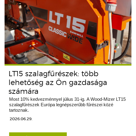
LT15 szalagfűrészek: több
lehetőség az Ön gazdasága
számára
Most 10% kedvezménnyel július 31-ig. A Wood-Mizer LT15
szalagfűrészek Európa legnépszerűbb fűrészei közé
tartoznak.
2026.06.29.