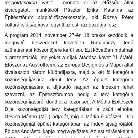
megoldásokon van.”
- mondta el az előzsűri által
kiválogatott munkákról Pásztor Erika Katalina az
Építészfórum alapító-főszerkesztője, aki Rózsa Péter
kulturális újságíróval együtt az est házigazdája lesz.
A program 2014. november 27-én 18 órakor kezdődik, a
megnyitó beszédeket követően Rimanóczy Jenő
születésnapi köszöntőjére kerül sor. Ezt követően indulnak
a prezentációk, melyeket a díjak átadása követ 21 órától.
Először az Austrotherm, az Europa Design és a Mapei által
kiválasztott három különdíjasra, majd a két fő kategória
közönségdíjasaira derül fény. Az épület kategória
közönségdíjasára a díjátadó napján az Indexen lehet
szavazni, az Építészfórumon pedig a terv kategória
közönségdíjasáról dönthet a közönség. A Média Építészeti
Díja közönségdíját terv kategóriában a zsűri elnöke,
Devich Márton (MTI) adja át, míg a Média Építészeti Díja
közönségdíját épület kategóriában az Index újságírójától,
Földes Andrástól kapja meg a győztes. Az est zárásaként a