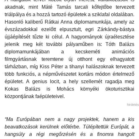
akadnak, mint Máté Tamás tarcali kőfejtőbe tervezett
triálpálya és a hozzá tartozó épületek a sziklafal oldalában.
Hasonló kaliberű Rátkai Anna diplomamunkája, amely az
évszázadokkal ezelőtt elpusztult, egri Zárkándy-bástya
újjáépítését tűzte ki célul. A hagyományok újraélesztése
jelenik meg két további pályaműben is: Tóth Balázs
diplomamunkájában a kecskeméti animációs
filmgyártásnak teremtene új otthont egy elhagyatott
tárházban, míg Kiss Péter a tihanyi halászoknak tervezett
több funkciós, a népművészetet kortárs módon értelmező
épületet. A genius locit, a hely szellemét ragadja meg
Kokas Balázs is Mohács környéki ökoturisztikai
központjának faépületeivel.
hirdetés
“Ma Európában nem a nagy projektek, hanem a kis
beavatkozások kerülnek előtérbe. Túlépítettük Európát, a
hangsúly a régi megőrzésén és a finomra hangolt