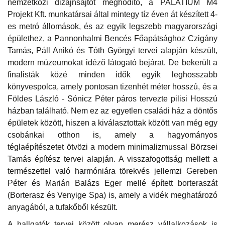
nemzetközi dizájnsajtót meghódító, a PALATIUM M4
Projekt Kft. munkatársai által mintegy tíz éven át készített 4-
es metró állomások, és az egyik legszebb magyarországi
épülethez, a Pannonhalmi Bencés Főapátsághoz Czigány
Tamás, Páll Anikó és Tóth Györgyi tervei alapján készült,
modern múzeumokat idéző látogató bejárat. De bekerült a
finalisták közé minden idők egyik leghosszabb
könyvespolca, amely pontosan tizenhét méter hosszú, és a
Földes László - Sónicz Péter páros tervezte pilisi Hosszú
házban található. Nem ez az egyetlen családi ház a döntős
épületek között, hiszen a kiválasztottak között van még egy
csobánkai otthon is, amely a hagyományos
téglaépítészetet ötvözi a modern minimalizmussal Börzsei
Tamás építész tervei alapján. A visszafogottság mellett a
természettel való harmóniára törekvés jellemzi Gereben
Péter és Marián Balázs Eger mellé épített borteraszát
(Borterasz és Venyige Spa) is, amely a vidék meghatározó
anyagából, a tufakőből készült.
A hallgatók tervei között olyan merész vállalkozások is