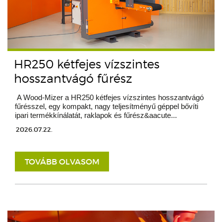
HR250 kétfejes vízszintes
hosszantvágó fűrész
A Wood-Mizer a HR250 kétfejes vízszintes hosszantvágó
fűrésszel, egy kompakt, nagy teljesítményű géppel bővíti
ipari termékkínálatát, raklapok és fűrész&aacute...
2026.07.22.
TOVÁBB OLVASOM