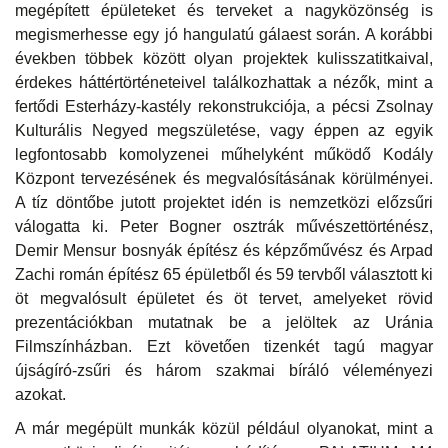
megépített épületeket és terveket a nagyközönség is
megismerhesse egy jó hangulatú gálaest során. A korábbi
években többek között olyan projektek kulisszatitkaival,
érdekes háttértörténeteivel találkozhattak a nézők, mint a
fertődi Esterházy-kastély rekonstrukciója, a pécsi Zsolnay
Kulturális Negyed megszületése, vagy éppen az egyik
legfontosabb komolyzenei műhelyként működő Kodály
Központ tervezésének és megvalósításának körülményei.
A tíz döntőbe jutott projektet idén is nemzetközi előzsűri
válogatta ki. Peter Bogner osztrák művészettörténész,
Demir Mensur bosnyák építész és képzőművész és Arpad
Zachi román építész 65 épületből és 59 tervből választott ki
öt megvalósult épületet és öt tervet, amelyeket rövid
prezentációkban mutatnak be a jelöltek az Uránia
Filmszínházban. Ezt követően tizenkét tagú magyar
újságíró-zsűri és három szakmai bíráló véleményezi
azokat.
A már megépült munkák közül például olyanokat, mint a