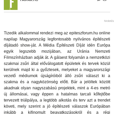
hirdetés
Tizedik alkalommal rendezi meg az epiteszforum.hu online
napilap Magyarország legfontosabb nyilvános építészeti
díjátadó show-ját. A Média Építészeti Díját idén Európa
egyik legszebb mozijában, az Uránia Nemzeti
Filmszínházban adják át. A gálaest folyamán a nemzetközi
szakmai zsűri által előválogatott épületek és tervek közül
kerülnek majd ki a győztesek, melyeket a magyarországi
vezető médiumok újságíróiból álló zsűri választ ki a
szakma és a nagyközönség előtt. Bár a jelöltek között
akadnak olyan nagyszabású projektek, mint a 4-es metró
új állomásai, vagy éppen a hatalmas tarcali kőfejtőbe
tervezett triálpálya, a legtöbb alkotás és terv azt a trendet
követi, mely szerint a jó építészeti válaszok Európában
inkább a kifinomult beavatkozásokról és a régi