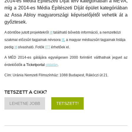
2014-es Média Építészeti Díját terv kategóriában a MEVA,
míg a 2014-es Média Építészeti Díját épület kategóriában
az Assa Abloy magyarországi képviselőjétől vehetik át a
győztesek.
A döntőbe jutott projektekről
itt
található bővebb információ, a nemzetközi
szakmai előzsűri tagjainak névsora
itt
, a magyar médiazsűri tagjainak listája
pedig
itt
olvasható. Fotók
ITT
érhetőek el.
A MÉD 2014-es gálájára egységesen 2000 forintért válthatnak jegyet az
érdeklődők
a Ticketportal
oldalán
.
Cím: Uránia Nemzeti Filmszínház: 1088 Budapest, Rákóczi út 21.
TETSZETT A CIKK?
LEHETNE JOBB
TETSZETT!