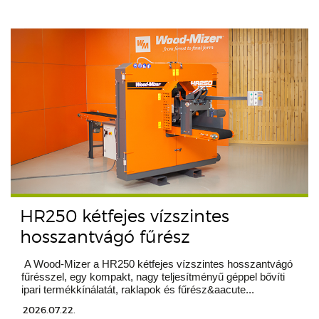
HR250 kétfejes vízszintes
hosszantvágó fűrész
A Wood-Mizer a HR250 kétfejes vízszintes hosszantvágó
fűrésszel, egy kompakt, nagy teljesítményű géppel bővíti
ipari termékkínálatát, raklapok és fűrész&aacute...
2026.07.22.