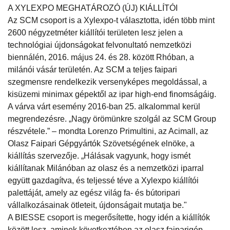
A XYLEXPO MEGHATÁROZÓ (ÚJ) KIÁLLÍTÓI
Az SCM csoport is a Xylexpo-t választotta, idén több mint
2600 négyzetméter kiállítói területen lesz jelen a
technológiai újdonságokat felvonultató nemzetközi
biennálén, 2016. május 24. és 28. között Rhóban, a
milánói vásár területén. Az SCM a teljes faipari
szegmensre rendelkezik versenyképes megoldással, a
kisüzemi minimax gépektől az ipar high-end finomságáig.
A várva várt esemény 2016-ban 25. alkalommal kerül
megrendezésre. „Nagy örömünkre szolgál az SCM Group
részvétele.” – mondta Lorenzo Primultini, az Acimall, az
Olasz Faipari Gépgyártók Szövetségének elnöke, a
kiállítás szervezője. „Hálásak vagyunk, hogy ismét
kiállítanak Milánóban az olasz és a nemzetközi iparral
együtt gazdagítva, és teljessé téve a Xylexpo kiállítói
palettáját, amely az egész világ fa- és bútoripari
vállalkozásainak ötleteit, újdonságait mutatja be."
A BIESSE csoport is megerősítette, hogy idén a kiállítók
között lesz, aminek következtében az olasz faiparigép-