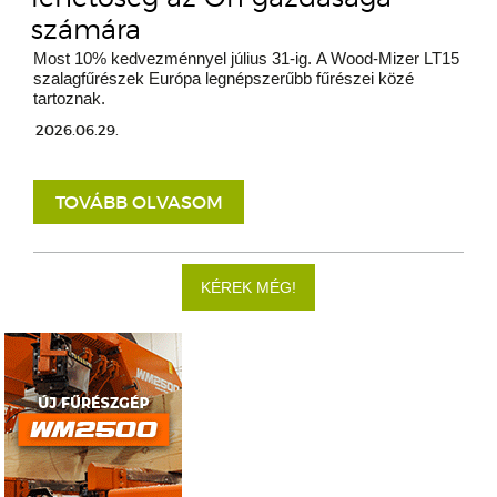
számára
Most 10% kedvezménnyel július 31-ig. A Wood-Mizer LT15
szalagfűrészek Európa legnépszerűbb fűrészei közé
tartoznak.
2026.06.29.
TOVÁBB OLVASOM
KÉREK MÉG!