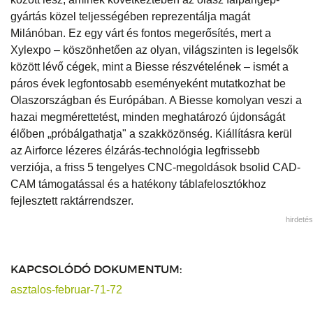
gyártás közel teljességében reprezentálja magát
Milánóban. Ez egy várt és fontos megerősítés, mert a
Xylexpo – köszönhetően az olyan, világszinten is legelsők
között lévő cégek, mint a Biesse részvételének – ismét a
páros évek legfontosabb eseményeként mutatkozhat be
Olaszországban és Európában. A Biesse komolyan veszi a
hazai megmérettetést, minden meghatározó újdonságát
élőben „próbálgathatja" a szakközönség. Kiállításra kerül
az Airforce lézeres élzárás-technológia legfrissebb
verziója, a friss 5 tengelyes CNC-megoldások bsolid CAD-
CAM támogatással és a hatékony táblafelosztókhoz
fejlesztett raktárrendszer.
hirdetés
KAPCSOLÓDÓ DOKUMENTUM:
asztalos-februar-71-72