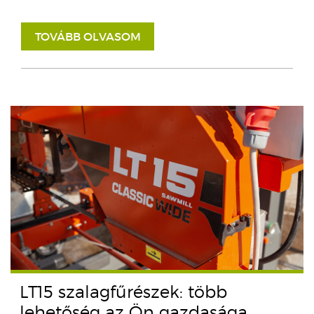
TOVÁBB OLVASOM
LT15 szalagfűrészek: több
lehetőség az Ön gazdasága