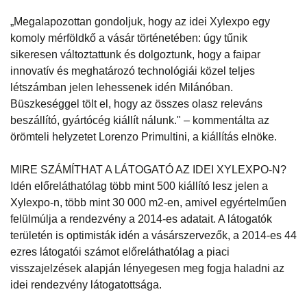
„Megalapozottan gondoljuk, hogy az idei Xylexpo egy
komoly mérföldkő a vásár történetében: úgy tűnik
sikeresen változtattunk és dolgoztunk, hogy a faipar
innovatív és meghatározó technológiái közel teljes
létszámban jelen lehessenek idén Milánóban.
Büszkeséggel tölt el, hogy az összes olasz releváns
beszállító, gyártócég kiállít nálunk." – kommentálta az
örömteli helyzetet Lorenzo Primultini, a kiállítás elnöke.
MIRE SZÁMÍTHAT A LÁTOGATÓ AZ IDEI XYLEXPO-N?
Idén előreláthatólag több mint 500 kiállító lesz jelen a
Xylexpo-n, több mint 30 000 m2-en, amivel egyértelműen
felülmúlja a rendezvény a 2014-es adatait. A látogatók
területén is optimisták idén a vásárszervezők, a 2014-es 44
ezres látogatói számot előreláthatólag a piaci
visszajelzések alapján lényegesen meg fogja haladni az
idei rendezvény látogatottsága.