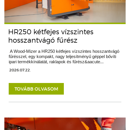
HR250 kétfejes vízszintes
hosszantvágó fűrész
A Wood-Mizer a HR250 kétfejes vízszintes hosszantvágó
fűrésszel, egy kompakt, nagy teljesítményű géppel bővíti
ipari termékkínálatát, raklapok és fűrész&aacute...
2026.07.22.
TOVÁBB OLVASOM