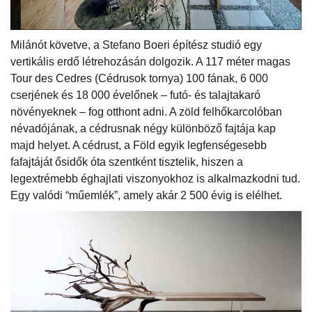
Milánót követve, a Stefano Boeri építész studió egy
vertikális erdő létrehozásán dolgozik. A 117 méter magas
Tour des Cedres (Cédrusok tornya) 100 fának, 6 000
cserjének és 18 000 évelőnek – futó- és talajtakaró
növényeknek – fog otthont adni. A zöld felhőkarcolóban
névadójának, a cédrusnak négy különböző fajtája kap
majd helyet. A cédrust, a Föld egyik legfenségesebb
fafajtáját ősidők óta szentként tisztelik, hiszen a
legextrémebb éghajlati viszonyokhoz is alkalmazkodni tud.
Egy valódi “műemlék”, amely akár 2 500 évig is elélhet.