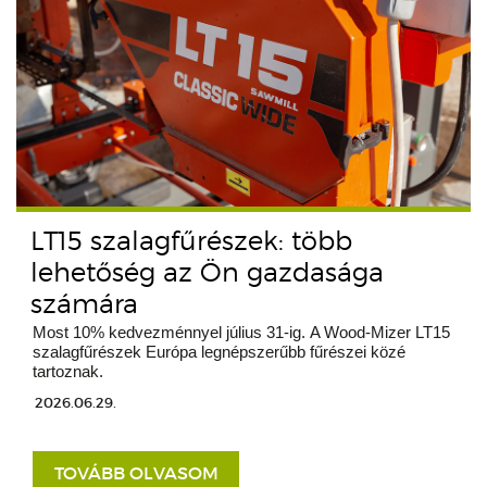
LT15 szalagfűrészek: több
lehetőség az Ön gazdasága
számára
Most 10% kedvezménnyel július 31-ig. A Wood-Mizer LT15
szalagfűrészek Európa legnépszerűbb fűrészei közé
tartoznak.
2026.06.29.
TOVÁBB OLVASOM