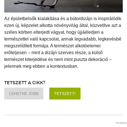
Az épületbelsők kialakítása és a bútordizájn is inspirálódik
ezen új, képzelet alkotta növényvilág által, közvetítve azt a
széles körben elterjedt vágyat, hogy újjáéledjen a
természettel való kapcsolat, annak legvadabb, legkevésbé
megszelídített formája. A természet alkotóelemei
erőteljesen – mint a dizájn szerves része, a külső
természet kiterjedése és nem mint puszta dekoráció –
jelennek meg ebben a kontextusban.
TETSZETT A CIKK?
LEHETNE JOBB
TETSZETT!
hirdetés