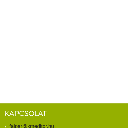
KAPCSOLAT
faipar@xmeditor.hu