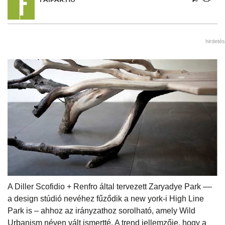
hirdetés
A Diller Scofidio + Renfro által tervezett Zaryadye Park ––
a design stúdió nevéhez fűződik a new york-i High Line
Park is – ahhoz az irányzathoz sorolható, amely Wild
Urbanism néven vált ismertté. A trend jellemzője, hogy a