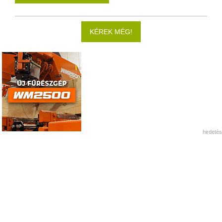
KÉREK MÉG!
hirdetés