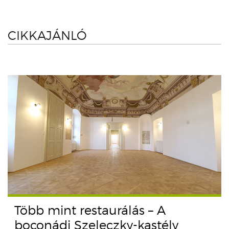
CIKKAJÁNLÓ
Több mint restaurálás – A
boconádi Szeleczky-kastély